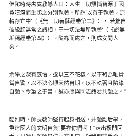
佛陀時時處處教導人曰：人生一切煩惱皆源于因
貪嗔癡而生起之分別執著。所謂‘以有于執著，流
轉存亡中’（《無一切善薩經卷第二》），‘若能自
破緣起無常之諸相，于一切法無所執著’（《說無
垢稱經卷第四》）。隨緣而處之，則成安閒人
矣。
余學之深有感悟，遂以三不花樣。以不茍為唯貴
當自警，以不決心順天然自期，以不執著且隨緣
自勉。今筆之于書，誠亦愿與同志諸君共勉之。”
臨別時，師長教師堅持起身相送，并勉勵后學，
重建國人的文明自負“要靠你們呵！”走出樓門回