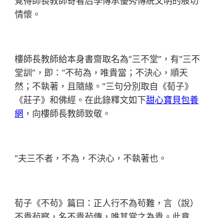
覺得師長教師寄看后學傳承優秀傳統文明的殷切
情懷。
樓師長教師給本身書齋取名為“三不堂”，有“三不
堂訓”，即：“不茍為，唯貴當；不決心，順天
然；不執著，且隨緣。”三句分別取自《荀子》
《莊子》和佛經。在此錄釋文如下
甜心寶貝包養
網
，向樓師長教師致敬。
“夫三不者，不為，不決心，不執著也。
荀子《不茍》篇曰：正人行不為茍難，言（說）
不貴茍察，名不貴茍傳，唯其當之為貴。此意