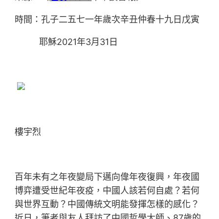
時間：孔子二五七一年歲次辛丑仲春十九日戊寅
耶穌2021年3月31日
樓宇烈
百年未有之年夜變局下邁向偉年夜復興，年夜國
博弈遭受世紀年夜疫，中國人該若何自處？若何
與世界互動？中國傳統文明能發揮怎樣的感化？
近日，筆者與友人拜訪了中國哲學大師、87歲的