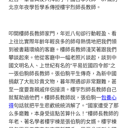
北京年夜學哲學系傳授樓宇烈師長教師。
叩開樓師長教師家門，年近八旬卻行動輕盈、看
上往比實際年齡年輕良多的師母熱情地把我們領
到被書籍環繞的客廳。樓師長教師淺笑著跟我們
攀談起來。他從客廳中一幅老照片談起，談到中
國文明名人、上世紀有名的“平易近國四令郎”之
一張伯駒師長教師。張伯駒平生傳奇，為新中國
捐獻了大批珍貴文物，暮年際遇卻非常艱難，甚
至一度要靠親戚伴侶接濟。樓宇烈師長教師自己
就幫助過他們。樓師長教師說，張伯駒一
包養心
得
句話就把平生悲歡統統消解了。“國家遭受了那
么多磨難，本身受這點苦算什么！”樓師長教師的
年老、著名學者樓宇棟是張伯駒的女婿。樓宇棟