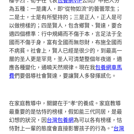
樓宇烈：荀子在《哀
包養網VIP
公問》中把人分
為五種：一是庸人，即“從物如流”的蕓蕓眾生；
二是士，士是有所堅持的；三是正人，正人是可
以做榜樣的；四是賢人，包含鄉賢、賢達，要合
適四個標準：行中規繩而不傷于本，言足法于全
國而不傷于身，富有全國而無怨財，布施全國而
不病貧。社會上，賢人已經是很少的，到最高一
層的圣人更是罕見，圣人可清楚整個年夜道，適
應各種變化，通曉天然規律。現在我
包養網車馬
費
們要倡導社會賢達，要讓賢人多發揮感化。
在家庭教導中，關鍵在于“孝”的養成。家庭教導
最重要的是怙恃的榜樣，假如能三代同居，是最
幻想的狀況，因
台灣包養網
為可以各有榜樣，怙
恃對上一輩的態度會直接影響孩子的行為。“
台灣