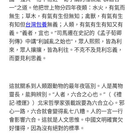
一”之道。他把世上物分四年夜類：水火，有氣而
無生；草木，有氣有生但無知；禽獸，有氣有生
有知但
台灣包養
無義；人類，有氣有生有知又有
義。“義者，宜也。”司馬遷在史記的《孟子荀卿
列傳》中講“利誠亂之始也”，眾人熙熙，皆為利
來，眾人攘攘，皆為利往。不克不及見利忘義，
而要見利思義。
這就關系到人類跟動物的最年夜區別。人是萬物
靈長，能夠辨別。“人者，六合之心也。”（《禮
記·禮運》）北宋哲學家張載說要為六合立心。邪
心一路，六合就會變得亂七八糟。人的一言一行
會影響六合。這就是人文思惟。中國文明確實欠
好懂得，因為沒有絕對的標準。