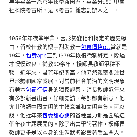
早年畢業于燕京年夜學新聞系，畢業分派到中國
社科院考古所，是《考古》雜志創辦人之一。
1956年年夜學畢業，因形勢變化和特定的歷史緣
由，留校任教的樓宇烈助教一
包養價格ptt
當就是
19年，
包養app
直到1979年恢復職稱評定，際遇
才慢慢改良。從教50余年，樓師長教師筆耕不
輟。近年來，盡管年紀漸高，他仍然親密關注世
界形勢和國家發展，對當前社會前沿的文明現象
有著本
包養行情
身的獨家觀察。師長教師近年來
有多部新書出書，仔細閱讀，每部都有新意。他
尤其強調中國文明的主體意識和文明自負。可以
說，他近年來
包養甜心網
的各種盡力都是圍繞這
個年夜主題展開的。除了出書學術著作，樓師長
教師更多是以本身的生涯狀態影響著后輩學人。