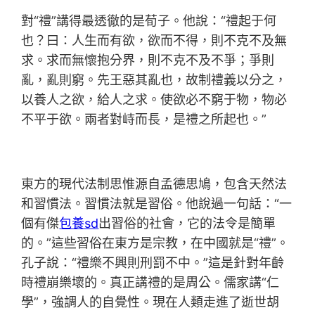
對“禮”講得最透徹的是荀子。他說：“禮起于何
也？曰：人生而有欲，欲而不得，則不克不及無
求。求而無懷抱分界，則不克不及不爭；爭則
亂，亂則窮。先王惡其亂也，故制禮義以分之，
以養人之欲，給人之求。使欲必不窮于物，物必
不平于欲。兩者對峙而長，是禮之所起也。”
東方的現代法制思惟源自孟德思鳩，包含天然法
和習慣法。習慣法就是習俗。他說過一句話：“一
個有傑
包養sd
出習俗的社會，它的法令是簡單
的。”這些習俗在東方是宗教，在中國就是“禮”。
孔子說：“禮樂不興則刑罰不中。”這是針對年齡
時禮崩樂壞的。真正講禮的是周公。儒家講“仁
學”，強調人的自覺性。現在人類走進了逝世胡