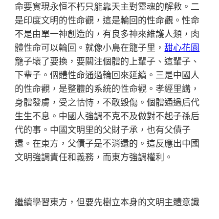
命要實現永恒不朽只能靠天主對靈魂的解救。二
是印度文明的性命觀，這是輪回的性命觀。性命
不是由單一神創造的，有良多神來維護人類，肉
體性命可以輪回。就像小鳥在籠子里，
甜心花園
籠子壞了要換，要關注個體的上輩子、這輩子、
下輩子。個體性命通過輪回來延續。三是中國人
的性命觀，是整體的系統的性命觀。孝經里講，
身體發膚，受之怙恃，不敢毀傷。個體通過后代
生生不息。中國人強調不克不及做對不起子孫后
代的事。中國文明里的父財子承，也有父債子
還。在東方，父債子是不消還的。這反應出中國
文明強調責任和義務，而東方強調權利。
繼續學習東方，但要先樹立本身的文明主體意識