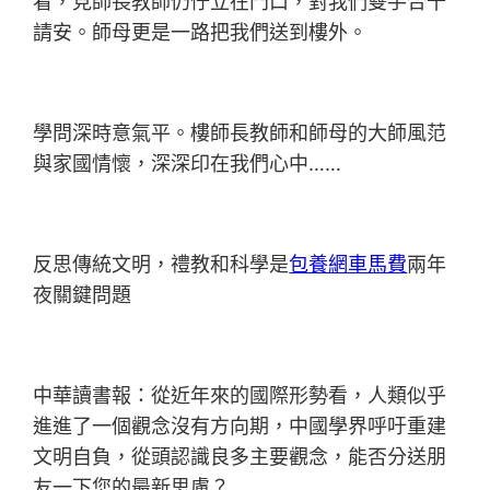
看，見師長教師仍佇立在門口，對我們雙手合十
請安。師母更是一路把我們送到樓外。
學問深時意氣平。樓師長教師和師母的大師風范
與家國情懷，深深印在我們心中……
反思傳統文明，禮教和科學是
包養網車馬費
兩年
夜關鍵問題
中華讀書報：從近年來的國際形勢看，人類似乎
進進了一個觀念沒有方向期，中國學界呼吁重建
文明自負，從頭認識良多主要觀念，能否分送朋
友一下您的最新思慮？