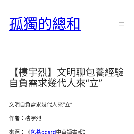
跳
至
孤獨的總和
主
要
內
容
【樓宇烈】文明聊包養經驗
自負需求幾代人來“立”
文明自負需求幾代人來“立”
作者：樓宇烈
來源：《
包養dcard
中華讀書報》