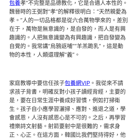
包養
孝”不完整是品德教化，它是合適人本性的。
魏晉時的王弼對“孝”的解釋很明白：“天然親愛為
孝。”人的一切品格都是從六合萬物學來的。差別
在于，萬物是無意識的，是自發的，而人是有興
趣識的。人把無意識變為有興趣識，把自發變為
自覺的。我常講“烏鴉返哺”“羊羔跪乳”，這是動
物的本性，人類還理解“義”。
家庭教導中要信任孩子
包養網VIP
。我從來不請
求孩子背書，明確反對小孩子讀經背經，主要的
是，要在日常生涯中養成好習慣，例如打掃衛
生。孩子自小應學習灑掃、應對、進退之道，學
會感恩，人沒有感恩心是不可的。之后，再學習
禮樂詩文射藝。射箭要射中是很難的，需求身
正、心正。在這方面，韓國比我們堅持得好，他