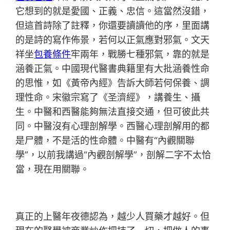
它想到的就是愛國、正義、忠信。這當然沒錯，
但這首詩除了註釋，你還要讀讀他的序，里面講
的是詩的寫作佈景，若何以正氣應對邪氣。文天
祥坐
包養條件
牢兩年，戰勝七種邪氣，靠的就是
涵養正氣。中國現代醫書典籍里有大批涵養性命
的思惟，如《黃帝內經》告訴大師若何保養、調
理性命。宋徽宗寫了《圣濟經》，講養生、攝
生。中醫和西醫能夠無法直接交通，但可彼此共
同。中醫沒有心理剖解學。西醫心理剖解用的都
是尸體，不是活的性命體。中醫有“內觀關聯
學”，以前我講過“內觀剖解學”，剖解二字不太恰
當，現在用關聯。
真正的上醫年夜德認為，越少人買藥才越好。但