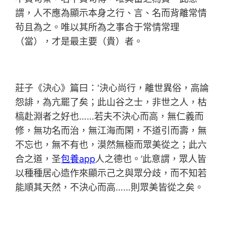
謂，人不應為顯示本身之行、言、名而背離常情
茍且為之。唯以其所為之事合于常情常理
（當），才是最主要（貴）者。
莊子《決心》篇曰：‘決心尚行，離世異俗，高論
怨誹，為亢罷了矣；此山谷之士，非世之人，枯
槁赴淵者之好也……若夫不決心而高，無仁義而
修，無功名而治，無江海而閑，不道引而壽，無
不忘也，無不有也，漠然無極而眾美從之；此六
合之道，圣
包養app
人之德也。’此意謂，眾人皆
以種種居心造作來顯示己之與眾分歧，而不知若
能順其天然，不決心而高……則眾美皆從之矣。