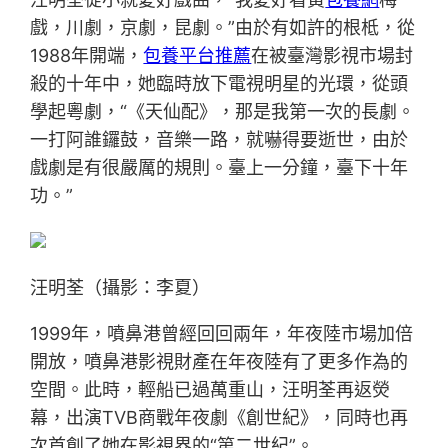
戲，川劇，京劇，昆劇。”由於有如許的根柢，從
1988年開端，
包養平台推薦
在被臺灣影視市場封
殺的十年中，她臨時放下電視明星的光環，從頭
學起粵劇，“《天仙配》，那是我第一次的長劇。
一打阿誰鑼鼓，音樂一路，就嚇得要逝世，由於
戲劇是有很嚴厲的規則。臺上一分鐘，臺下十年
功。”
汪明荃（攝影：李夏）
1999年，噴鼻港曾經回回兩年，年夜陸市場加倍
開放，噴鼻港影視財產在年夜陸有了更多作為的
空間。此時，輕船已過萬重山，汪明荃再返熒
幕，出演TVB商戰年夜劇《創世紀》，同時也再
次首創了她在影視界的“第二世紀”。