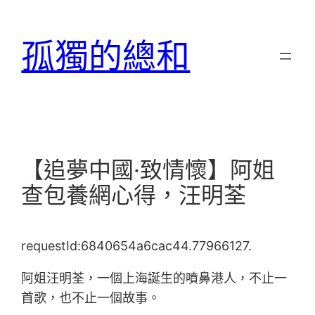
跳
至
孤獨的總和
主
要
內
容
【追夢中國·致情懷】阿姐
查包養網心得，汪明荃
requestId:6840654a6cac44.77966127.
阿姐汪明荃，一個上海誕生的噴鼻港人，不止一
首歌，也不止一個故事。