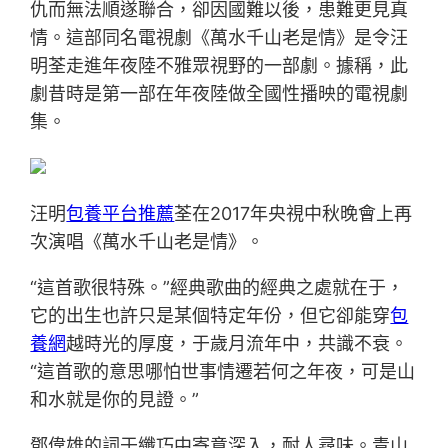
仇而無法順遂聯合，卻因國難以後，患難更見真
情。這部同名電視劇《萬水千山老是情》是令汪
明荃走進年夜陸不雅眾視野的一部劇。據稱，此
劇昔時是第一部在年夜陸做全國性播映的電視劇
集。
汪明
包養平台推薦
荃在2017年央視中秋晚會上再
次演唱《萬水千山老是情》。
“這首歌很特殊。”經典歌曲的經典之處就在于，
它的出生也許只是某個特定年份，但它卻能穿
包
養網
越時光的厚度，于歲月流年中，共識不衰。
“這首歌的意思哪怕世事情遷若何之年夜，可是山
和水就是你的見證。”
鄧偉雄的詞于纖巧中寄意深入，耐人尋味。青山