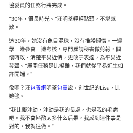
協委員的任務行將完成。
“30年，很長時光。”汪明荃輕輕點頭，不堪感
歎。
這30年，她沒有魚目混珠，沒有推諉懶惰。一邊
學一邊參會一邊考核，專門雇請秘書做剪報，關
懷時政、清楚平易近情，更敢于表達，為平易近
發聲。“展開任務是比擬難，我們就從平易近生如
許開端。”
像嗎？汪
包養網
明荃
包養
說，創世紀的Lisa，比
她強。
“我比擬沖動，沖動是我的長處，也是我的毛病
吧。我不會斟酌太多什么后果，我感到這件事是
對的，我就往做。”