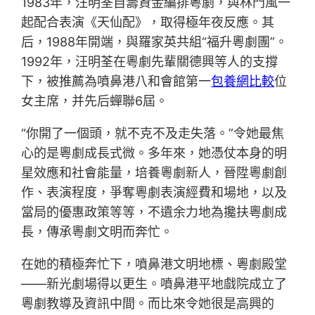
1983年，汪明荃自籌資金編排粵劇，與林門風一
起配合表演《天仙配》，取得極年夜反應。其
后，1988年開端，與羅家英共組“福升粵劇團”。
1992年，汪明荃在粵劇先輩關德興等人的支撐
下，被推薦為噴鼻港八和會館第一
包養網比較
位
女主席，并先后蟬聯6屆。
“你開了一個頭，就不克不及走失落。”令她最焦
心的是粵劇成長式微。多年來，她憑仗本身的明
星效應和社會能量，培養粵劇新人，晉陞粵劇創
作、表演程度，爭奪粵劇表演經費和場地，以及
當局的優惠政策等等，不遺余力地為攙扶粵劇成
長，傳承粵劇文明而奔忙。
在她的積極奔忙下，噴鼻港文明地標、粵劇殿堂
——新光劇場得以更生。噴鼻港平地戲院成立了
粵劇教導及資訊中間。而比來令她很是高興的