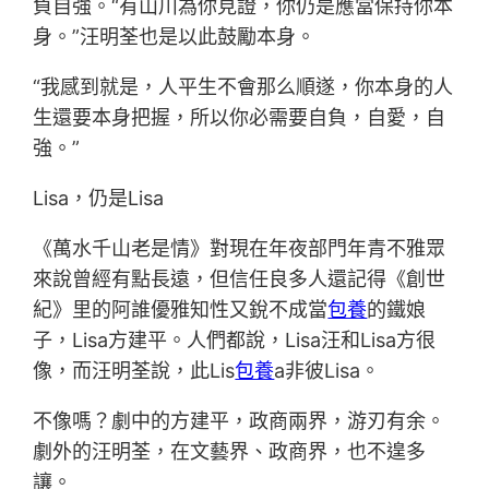
負自強。“有山川為你見證，你仍是應當保持你本
身。”汪明荃也是以此鼓勵本身。
“我感到就是，人平生不會那么順遂，你本身的人
生還要本身把握，所以你必需要自負，自愛，自
強。”
Lisa，仍是Lisa
《萬水千山老是情》對現在年夜部門年青不雅眾
來說曾經有點長遠，但信任良多人還記得《創世
紀》里的阿誰優雅知性又銳不成當
包養
的鐵娘
子，Lisa方建平。人們都說，Lisa汪和Lisa方很
像，而汪明荃說，此Lis
包養
a非彼Lisa。
不像嗎？劇中的方建平，政商兩界，游刃有余。
劇外的汪明荃，在文藝界、政商界，也不遑多
讓。