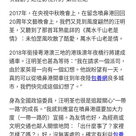
2017年，在央視中秋晚會上，在留念噴鼻港回回
20周年文藝晚會上，我們又見到風度翩然的汪明
荃，又聽到了那首耳熟能詳的《萬水千山老是
情》：未怕罡風吹散了酷愛，萬水千山老是情。
2018年銜接粵港澳三地的港珠澳年夜橋行將建成
通車。汪明荃也甚為等待：“我在請求一個派司，
由於家英哥一向有一個幻想。他說盼望有一天，
真的可以從噴鼻港開車往到年夜陸
包養網
良多城
市，我們快完成這個幻想了。”
身為全國政協委員，汪明荃也很是追蹤關心“一帶
一路”的成長。“我感到應當在噴鼻港還要加大力
度（一帶一路的）宣揚。為友情也好，為經商或
文明交通也鄰人關懷地問：「出什麼事了？家裡
怎樣了嗎？」好，沒無害處的，確定有利益
包養