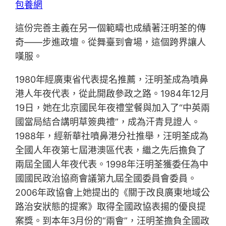
包養網
這份完善主義在另一個範疇也成績著汪明荃的傳
奇——步進政壇。從舞臺到會場，這個跨界讓人
嘆服。
1980年經廣東省代表提名推薦，汪明荃成為噴鼻
港人年夜代表，從此開啟參政之路。1984年12月
19日，她在北京國民年夜禮堂餐與加入了“中英兩
國當局結合講明草簽典禮”，成為汗青見證人。
1988年，經新華社噴鼻港分社推舉，汪明荃成為
全國人年夜第七屆港澳區代表，繼之先后擔負了
兩屆全國人年夜代表。1998年汪明荃獲委任為中
國國民政治協商會議第九屆全國委員會委員。
2006年政協會上她提出的《關于改良廣東地域公
路治安狀態的提案》取得全國政協表揚的優良提
案獎。到本年3月份的“兩會”，汪明荃擔負全國政