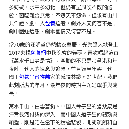
多妨礙，水中多幻化，但仍有罡風吹不散的酷
愛。面臨離合無常，不怨天不怨命，但求有山川
共作證。劇中人
包養
這般，劇外人又何嘗不是；
劇中國運這般，劇本國情又何嘗不是。
當70歲的汪明荃仍然錦衣華服、光榮照人地登上
2017央視
包養網
中秋晚會的舞臺，再次唱起這首
《萬水千山老是情》，牽動的不只是噴鼻港和年
夜陸一代人的悼念與追想，並且還豐年輕一代于
國于
包養平台推薦
家的感情共識。21世紀，我們
此刻所處的年月，最年夜的時期主題是戰爭與成
長。
萬水千山，白雲蒼狗。中國人骨子里的滄桑感是
汗青長河付與的深入，而中國人道子里的韌勁與
頑強，則是活在當下的積極悲觀，開朗疏朗和自