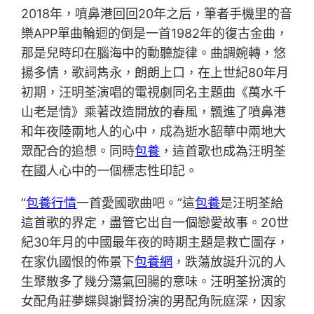
2018年，噴鼻港回回20年之后，筆者手機里的音
樂APP單曲輪迴的倒是一首1982年的復古金曲，
那是兒時印在腦海中的動聽旋律。曲調婉轉，悠
揚多情，歌詞雋永，朗朗上口，在上世紀80年月
初期，汪明荃演唱的電視劇同名主題曲《萬水千
山老是情》乘著改造開放的春風，飄進了噴鼻港
和年夜陸兩地人的心中，成為逝水韶華中兩地大
眾配合的追想。同時
包養
，這首歌也成為汪明荃
在國人心中的一個標志性印記。
“
包養行情
一首愛國歌曲吧。”這
包養
是汪明荃給
這首歌的界定，盡管它出自一個戀愛故事。20世
紀30年月的中國最年夜的時期主題是救亡圖存，
在家仇國恨的佈景下
包養網
，跌蕩放誕升沉的人
生聚散多了幾分蕩氣回腸的意味。汪明荃扮演的
女配角莊夢蝶與謝賢扮演的男配角阮庭深，因家