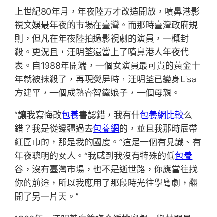
上世紀80年月，年夜陸方才改造開放，噴鼻港影
視文娛最年夜的市場在臺灣。而那時臺灣政府規
則，但凡在年夜陸拍過影視劇的演員，一概封
殺。更況且，汪明荃還當上了噴鼻港人年夜代
表。自1988年開端，一個女演員最可貴的黃金十
年就被抹殺了，再現熒屏時，汪明荃已變身Lisa
方建平，一個成熟睿智鐵娘子，一個母親。
“讓我寫悔改
包養
書認錯，我有什
包養網比較
么
錯？我是從邊疆過去
包養網
的，並且我那時辰帶
紅圍巾的，那是我的國度。”這是一個有見識、有
年夜聰明的女人。“我感到我沒有特殊的低
包養
谷，沒有臺灣市場，也不是逝世路，你應當往找
你的前途，所以我應用了那段時光往學粵劇，翻
開了另一片天。”