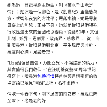
她唱過一首電視劇主題曲，叫《萬水千山老是
情》；她演過一個腳色，是《創世紀》里儀態萬
方、睿智年夜氣的方建平；甩起水袖，她是粵劇
舞臺上的角兒；正裝下身，她就是從噴鼻港特殊
行政區選出來的全國政協委員。從藝50年，文但
此刻…娛界、粵劇界、政商界、慈悲界……從上海
到噴鼻港，從噴鼻港到北京，平生風度與才幹、
氣度與心胸，見證者眾。
“Liza姐發奮圖強，力圖立異、不竭提高的精力，
其實值得我們敬仰。”在汪明荃從藝50周年世紀
盛宴上，噴鼻港
包養行情
特首林鄭月娥密斯的收
場寄語已足見“阿姐”之稱，名不虛傳。
情歌十仲春下旬，剛下過雪的南安市，氣溫已降
至零下，老是老的好