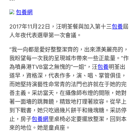
包養網
2017年11月22日，汪明荃餐與加入第十三
包養
屆
人年夜代表選舉第一次會議。
“我一向都是愛好整整潔齊的，出來漂美麗亮的，
我盼望每一次我的呈現城市帶來一些正能量。”作
為噴鼻港TVB當之無愧的“一姐”，汪
包養
明荃出
道早，資格深，代表作多，演、唱、掌管俱佳，
而她堅持演藝性命常青的法門也許就在于她的完
善主義。采訪當天，在攝像師布燈的間隙，她對
著一面墻的跳舞鏡，精致地打理著妝容。從早上
到下戰書，她只吃過幾片餅干和幾塊糖。采訪停
止，房子
包養網
里桌椅必定要擺放整潔，回到本
來的地位。她是童貞座。