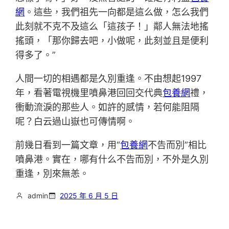
網
。這些，我們祖先一向都是這么做，怎么我們
此刻就不克不及這么「這孩子！」鄰人無法地搖
搖頭，「那你歸去吧，小做呢，此刻並且是便利
得多了。”
人間一切的相遇都是久別重逢。不由想起1997
年，看著電視機里噴鼻港回回交代典
包養網
禮，
衝動流淚的那些人。如許的感情，若何能阻隔
呢？白云過山嶽也可傳情啊。
前幾日看到一篇文章，用“
包養網
不告而別”相比
噴鼻港。實在，哪有什么不告而別，不外是久別
重逢，別來無恙。
admin
2025 年 6 月 5 日