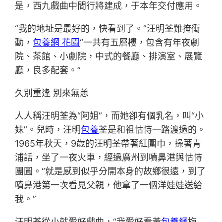
是，西九戲曲中間行將建成，于本年交付應用。
“我的地址是最好的，快看到了。”汪明荃難掩衝
動，
包養網 花園
“一共有五層樓，包含有年夜劇
院、茶館、小劇院，中式的餐廳、排演室、展覽
廳，良多配套。”
久別重逢 別來無恙
人人稱汪明荃為“阿姐”，而她卻有個乳名，叫“小
妹”。兒時，汪明
包養
荃是和祖怙恃一路渡過的。
1965年秋天，9歲的汪明荃帶著紅圍巾，操著青
浦話，坐了一夜火車，經過廣州到噴鼻港與怙恃
團圓。“就是感到似乎分開本身的故鄉很遠，到了
噴鼻港第一次看見父親，他拿了一個洋娃娃送給
我。”
汪明荃從小就愛好戲曲，“我愛好看黃
包養網
梅