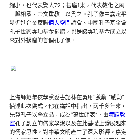
縮小，也代表賢人72；基座1米，代表教化之風
一脈相承、崇文重教一以貫之。孔子像由嘉定平
易近進企業家聯
個人空間
誼會、中國孔子基金會
孔子世家專項基金捐贈，也是該專項基金成立以
來對外捐贈的首個孔子像。
上海師范年夜學黨委書記林在勇用“激動”“感動”
描述此次儀式。他在講話中指出，兩千多年來，
先賢孔子以學立品，成為“萬世師表”，由
舞蹈教
室
孔子創立的儒家學說以及在此基礎上發展起來
的儒家思惟，對中華文明產生了深入影響。嘉定