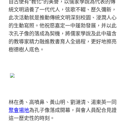
自古便有“教化”的美譽，以儒家學說為代表的傳
統文明涵養了一代代人，弦歌不輟、歷久彌新，
此次活動就是推動傳統文明深刻校園、浸潤人心
的生動寫照。他祝愿嘉定一中蓬勃發展，并以此
次孔子像的落成為契機，將儒家學說及此中蘊含
的教導家精力融進教書育人全過程，更好地擦亮
樹德樹人底色。
林在勇、高噴鼻、黃山明、劉漣清、湯東英一同
聚會場地
為孔子像落成開幕，與會人員配合見證
這一歷史性的時刻。