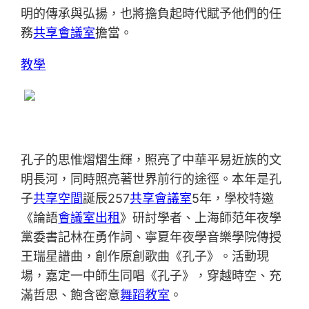
明的傳承與弘揚，也將擔負起時代賦予他們的任
務
共享會議室
擔當。
教學
孔子的思惟熠熠生輝，照亮了中華平易近族的文
明長河，同時照亮著世界前行的途徑。本年是孔
子
共享空間
誕辰257
共享會議室
5年，學校特邀
《論語
會議室出租
》研討學者、上海師范年夜學
黨委書記林在勇作詞、寧夏年夜學音樂學院傳授
王瑞星譜曲，創作原創歌曲《孔子》。活動現
場，嘉定一中師生同唱《孔子》，穿越時空、充
滿哲思、飽含密意
舞蹈教室
。