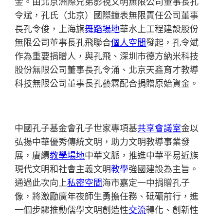
金。由北京洲際兄弟影視文明無限公司董事長孔
令斌，孔氏（北京）國際鐘表無限責任公司董事
長孔令俊，上海旗
舞蹈場地
華水上工程建設股份
無限公司董事長孔飛聯合
個人空間
發起，孔令斌
作為重要捐贈人，與孔飛、深圳市德方納米科技
股份無限公司董事長孔令涌、北京天鑫育才教導
科技無限公司董事長孔藝霖配合捐贈原始資金。
中國孔子基金會孔子世家專項基
共享會議室
金以
弘揚中華優秀傳統文明，助力文明教導事業發
展，賡續
教學場地
中華文脈，推進中華平易近族
現代文明和社會主義文明
教學
強國建設為主旨。
通過此次向上
私密空間
海市嘉定一中捐贈孔子
像，將激勵廣年夜師生勇擔任務、砥礪前行，進
一個步驟推動儒學文明創造性
交流
轉化、創新性