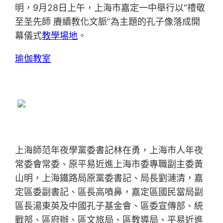
明，9月28日上午，上海市嘉定一中舉行以“禮敬
至圣先師 賡續教化文脈”為主題的孔子像落成開
幕儀式
教學場地
。
瑜伽教室
上海師范年夜學黨委書記林在勇，上海市人年夜
常委會常委、原平易近進上海市委專職副主委黃
山明，上海鐵路局原黨委書記、局長劉漣清，嘉
定區委副書記、區長高噴鼻，嘉定區國民當局副
區長湯東英及中國孔子基金會、區委宣傳部、統
戰部、區府辦、區文旅局、區教導局、平易近進