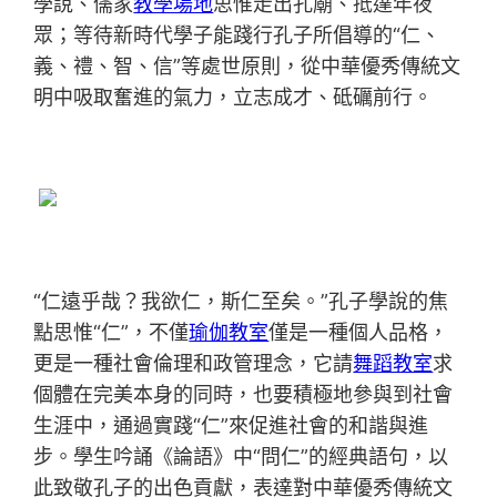
學說、儒家
教學場地
思惟走出孔廟、抵達年夜
眾；等待新時代學子能踐行孔子所倡導的“仁、
義、禮、智、信”等處世原則，從中華優秀傳統文
明中吸取奮進的氣力，立志成才、砥礪前行。
“仁遠乎哉？我欲仁，斯仁至矣。”孔子學說的焦
點思惟“仁”，不僅
瑜伽教室
僅是一種個人品格，
更是一種社會倫理和政管理念，它請
舞蹈教室
求
個體在完美本身的同時，也要積極地參與到社會
生涯中，通過實踐“仁”來促進社會的和諧與進
步。學生吟誦《論語》中“問仁”的經典語句，以
此致敬孔子的出色貢獻，表達對中華優秀傳統文