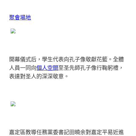
聚會場地
開幕儀式后，學生代表向孔子像敬獻花籃。全體
人員一同向
個人空間
至圣先師孔子像行鞠躬禮，
表達對圣人的深深敬意。
嘉定區教導任務黨委書記田曉余對嘉定平易近進