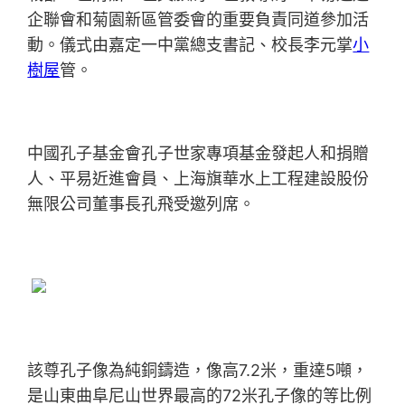
企聯會和菊園新區管委會的重要負責同道參加活
動。儀式由嘉定一中黨總支書記、校長李元掌
小
樹屋
管。
中國孔子基金會孔子世家專項基金發起人和捐贈
人、平易近進會員、上海旗華水上工程建設股份
無限公司董事長孔飛受邀列席。
該尊孔子像為純銅鑄造，像高7.2米，重達5噸，
是山東曲阜尼山世界最高的72米孔子像的等比例