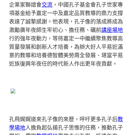
企業家聯誼會
交流
，中國孔子基金會孔子世家專
項基金給予嘉定一中及嘉定品質教導的鼎力支撐
表達了誠摯感謝。他表現，孔子像的落成將成為
激勵廣年夜師生牢初心、擔任務、礪前
講座場地
行的強年夜動力，等待嘉定一中繼續聚焦教導高
質量發展和創新人才培養，為辦大好人平易近滿
意的教導和培養德智體美勞周全發展、堪當平易
近族復興年夜任的時代新人作出更年夜貢獻。
孔飛娓娓道來孔子像的來歷，呼吁更多孔子后
教
學場地
人擔負起弘揚孔子思惟的任務，推動孔子