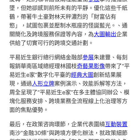
墜，但她卻感到前所未有的平靜。優化這些千紙
鶴，帶著牛土豪對林天秤濃烈的「財富佔有
慾」，試圖包裹並壓制水瓶座的怪誕藍光。、通
關簡化及跨境服務保證等內容，為
大圖輸出
企業
供給了切實可行的跨境交通計劃。
平易近生銀行總行網絡金融部
參展
朱建豐、每刻
報銷華南區域總經理林國枝
奇藝果影像
帶來了“平
易近生e家”數字化平臺的
經典大圖
創新結果展
現，通過
人形立牌
案例演示、效能拆解等方法，
周全呈現了“平易近生e家”在多主體協同辦公、模
塊化服務安排、跨境業務全流程線上化治理等方
面的焦點優勢。
最后，在政策咨詢環節，企業代表圍繞
互動裝置
南沙“金融30條”與跨境方便化辦法，就政策細節