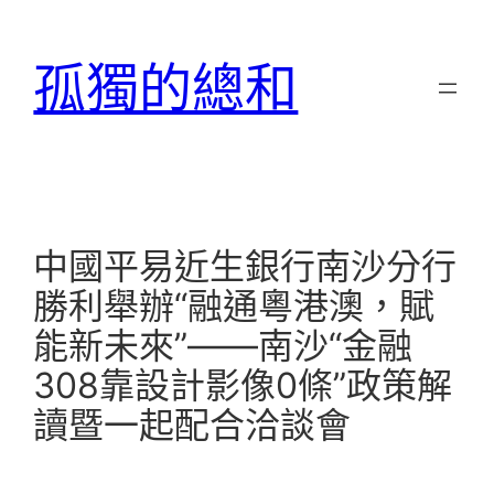
跳
至
孤獨的總和
主
要
內
容
中國平易近生銀行南沙分行
勝利舉辦“融通粵港澳，賦
能新未來”——南沙“金融
308靠設計影像0條”政策解
讀暨一起配合洽談會