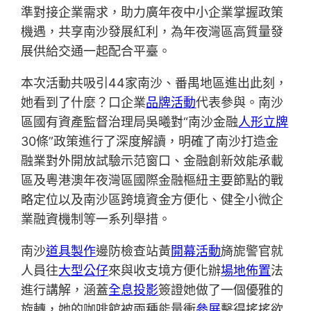
準對接企業需求，助力廣年夜中小企業掌握政策
機遇，共享南沙發展紅利，為年夜灣區高質量發
展供給交通一起配合平臺。
本次活動共吸引44家南沙、番禺地區進出此刻，
她看到了什麼？口企業
品牌活動
代表參與。南沙
區國有資產監督治理局吳曦對“南沙金融
人形立牌
30條”政策進行了深度解讀，明確了南沙打造金
融業對外開放試驗示范窗口、金融創新效能承載
區及粵港澳年夜灣區國際金融樞紐主要節點的戰
略定位以及南沙區跨境資金方便化、健全小微企
業融資機制等一系列舉措。
南沙
道具製作
邊防檢查站黃
開幕活動
旖旎警官就
人員往
大型公仔
來與收支境方便化辦
場地佈置
法
進行講解，涵蓋
全息投影
簽證她做了一個優雅的
旋轉，她的咖啡館被兩種能量衝
參展
擊得搖搖欲