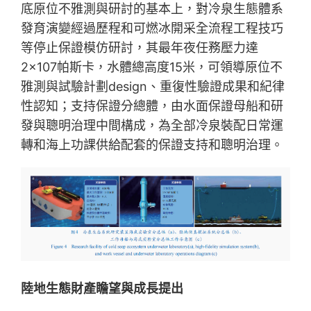
底原位不雅測與研討的基本上，對冷泉生態體系
發育演變經過歷程和可燃冰開采全流程工程技巧
等停止保證模仿研討，其最年夜任務壓力達
2×107帕斯卡，水體總高度15米，可領導原位不
雅測與試驗計劃design、重復性驗證成果和紀律
性認知；支持保證分總體，由水面保證母船和研
發與聰明治理中間構成，為全部冷泉裝配日常運
轉和海上功課供給配套的保證支持和聰明治理。
陸地生態財產瞻望與成長提出