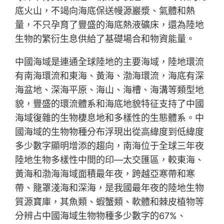
底火山，不竭向海底保送幔源巖漿、氣體和熱
量，不只孕育了豐盛的海底熱液礦床，還為陸地
生物的繁衍生息供給了基礎場合和物資能量。
中國海域是連通全球陸地的主要海域，陸地環流
有南海環流和東海、黃海、渤海環流，海底有深
海盆地、深海平原、海山、海槽、海溝等類型地
貌，豐盛的環流體系和海底地貌特征支持了中國
海域復雜的生物棲息地和多樣性的生態體系。中
國海域的生物物種分布浮現出從高緯度到低緯度
多少數字顯明增添的趨向，南海位于全球三年夜
陸地生物多樣性中間的印—太交匯區，較東海、
黃海和渤海海域面積最年夜，跨越亞寒帶和寒
帶、籠罩淺海和深海，是我國最年夜的陸地生物
質源寶庫，其魚類、蝦蟹類、軟體和棘皮植物等
分辨占中國海域生物物種多少數字的67%、