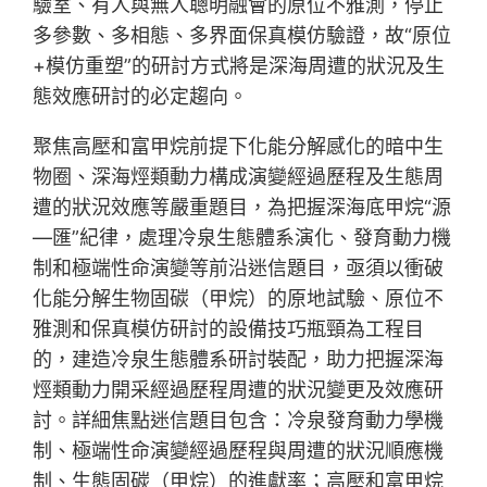
驗室、有人與無人聰明融會的原位不雅測，停止
多參數、多相態、多界面保真模仿驗證，故“原位
+模仿重塑”的研討方式將是深海周遭的狀況及生
態效應研討的必定趨向。
聚焦高壓和富甲烷前提下化能分解感化的暗中生
物圈、深海烴類動力構成演變經過歷程及生態周
遭的狀況效應等嚴重題目，為把握深海底甲烷“源
—匯”紀律，處理冷泉生態體系演化、發育動力機
制和極端性命演變等前沿迷信題目，亟須以衝破
化能分解生物固碳（甲烷）的原地試驗、原位不
雅測和保真模仿研討的設備技巧瓶頸為工程目
的，建造冷泉生態體系研討裝配，助力把握深海
烴類動力開采經過歷程周遭的狀況變更及效應研
討。詳細焦點迷信題目包含：冷泉發育動力學機
制、極端性命演變經過歷程與周遭的狀況順應機
制、生態固碳（甲烷）的進獻率；高壓和富甲烷