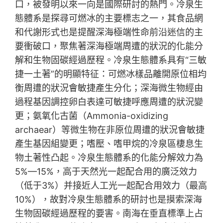
口，被發明以來一向是國際研討的熱門。冷泉生
態體系是探尋可燃冰的主要標志之一，其食品網
和代謝形式也是提醒深海極端性命前沿迷信的主
要衝破口，聚焦著深海極端周遭的狀況的化能分
解和生物固碳經過歷程。冷泉生態體系具有“三敏
捷一土著”的明顯特征：可燃冰樣品離開原位相均
衡周遭的狀況會敏捷產生分化；深海微生物經由
過程基因調控卵白表達可敏捷呼應周遭的狀況變
更；氨氧化古菌（Ammonia-oxidizing
archaear）等微生物在非原位周遭的狀況會敏捷
產生基因組變更；嗜壓、嗜甲烷的冷泉區棲息生
物土著性凸起。冷泉生態體系的化能分解效力為
5%—15%，高于天然光一起配合用的廣泛效力
（低于3%）并接近人工光一起配合用效力（最高
10%），故對冷泉生態體系的研討也是摸索深海
生物固碳經過歷程的要害。南海在垂直標準上占