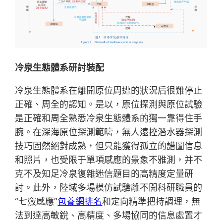
冷泉生態體系研討裝配
冷泉生態體系在離開原位周遭的狀況后很難停止
正確、周全的認知。是以，原位探測與原位試驗
是正確和周全熟悉冷泉生態體系的獨一靠得住手
腕。在深海原位探測範疇，無人遠控潛水器探測
技巧固然絕對成熟，但只能獲得孤立的譜圖信息
和照片，也受限于單項感應的景象不雅測，并不
克不及知足冷泉復雜迷信題目的高精度定量研
討。此外，陸域多場模仿試驗離不開科研職員的
“七竅感應”
包養網排名
和定向精準把持調理，無
法到達高敏銳、高精度、多場協同的信息處置才