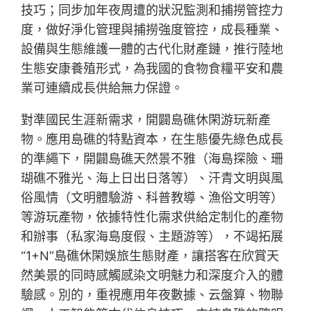
技巧；同步加年夜周遭的狀況監測和捕撈管控力
度，做好淨化管理與捕撈強度管控，成長種業、
設備與生態維護一體的古代化財產鏈，推行陸地
生態安康養殖形式，為我國的食物食糧平安和農
業可連續成長供給無力保證。
對準國民生涯新需求，開闢島礁休閑游玩新產
物。應用島礁的特點資本，在生態優先綠色成長
的準繩下，開闢島礁天然景不雅（海島探險、珊
瑚礁不雅光、海上日出日落等）、汗青文明與風
俗風情（文明體驗游、科普教導、漁俗文明等）
等游玩產物，依據特性化需求供給定制化的產物
和辦事（私家海島度假、主題游等），不竭拓展
“1+N”島礁休閑娛旅生態財產，讓搭客在欣賞天
然美景的同時感觸感染文明魅力和深度介入的體
驗感。別的，重視應用年夜數據、云盤算、物聯