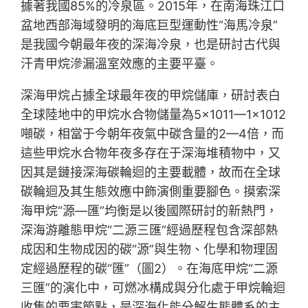
據著我國85%的冷泉區。2015年，在南海珠江口
盆地西部海域發明的海底巨型運動性“海馬冷泉”
是我國今朝最年夜的深海冷泉，也是研討古代與
汗青甲烷滲漏溫室效應的主要平臺。
深海甲烷占據全球最年夜的甲烷儲庫，研討表白
全球陸地中的甲烷水合物儲量為5×1011—1×1012
噸碳，相當于今朝年夜氣中碳含量的2—4倍，而
這些甲烷水合物年夜多存在于深海堆積物中，又
因其是鏈接深海碳輪迴的主要載體，故而在全球
碳輪迴及其生態效應中飾演側重要腳色。摸索深
海甲烷“源—匯”均衡是以後國際研討的新熱門，
深海游離態甲烷“二源三匯”經過歷程包含深部熱
成因和生物成因的碳“源”與生物、化學和物理固
定經過歷程的碳“匯”（圖2）。在海底甲烷“二源
三匯”的演化中，可燃冰構成與分化處于甲烷輪迴
收集的要害節點，是深海化能分解生態體系的主