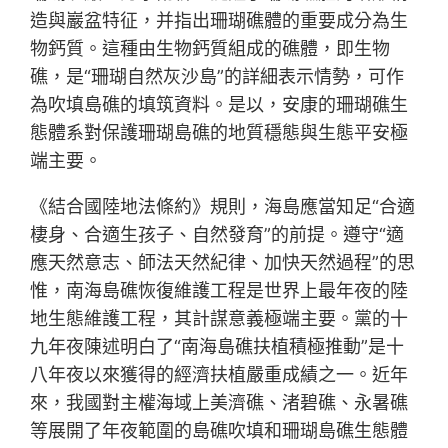
造與巖盆特征，并指出珊瑚礁體的重要成分為生
物鈣質。這種由生物鈣質組成的礁體，即生物
礁，是“珊瑚自然灰沙島”的詳細表示情勢，可作
為吹填島礁的填筑資料。是以，安康的珊瑚礁生
態體系對保護珊瑚島礁的地質穩態與生態平安極
端主要。
《結合國陸地法條約》規則，海島應當知足“合適
棲身、合適生孩子、自然發育”的前提。遵守“適
應天然意志、師法天然紀律、加快天然過程”的思
惟，南海島礁恢復維護工程是世界上最年夜的陸
地生態維護工程，其計謀意義極端主要。黨的十
九年夜陳述明白了“南海島礁扶植積極推動”是十
八年夜以來獲得的經濟扶植嚴重成績之一。近年
來，我國對主權海域上美濟礁、渚碧礁、永暑礁
等展開了年夜範圍的島礁吹填和珊瑚島礁生態體