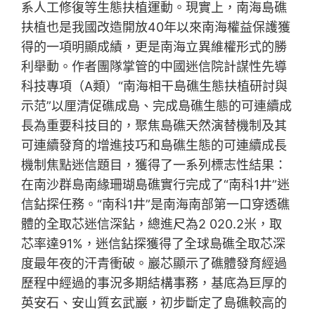
系人工修復等生態扶植運動。現實上，南海島礁
扶植也是我國改造開放40年以來南海權益保護獲
得的一項明顯成績，更是南海立異維權形式的勝
利舉動。作者團隊掌管的中國迷信院計謀性先導
科技專項（A類）“南海相干島礁生態扶植研討與
示范”以厘清促礁成島、完成島礁生態的可連續成
長為重要科技目的，聚焦島礁天然演替機制及其
可連續發育的增進技巧和島礁生態的可連續成長
機制焦點迷信題目，獲得了一系列標志性結果：
在南沙群島南緣珊瑚島礁實行完成了“南科1井”迷
信鉆探任務。“南科1井”是南海南部第一口穿透礁
體的全取芯迷信深鉆，總進尺為2 020.2米，取
芯率達91%，迷信鉆探獲得了全球島礁全取芯深
度最年夜的汗青衝破。巖芯顯示了礁體發育經過
歷程中經過的事況多期結構事務，基底為巨厚的
英安石、安山質玄武巖，初步斷定了島礁較高的