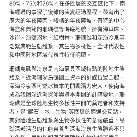
80%、75%和76%。在多圈層的交互感化下，南
海經過的事況了復雜的演變經過歷程，發育出了
廣大的年夜陸架、峻峭的年夜陸坡、奇特的中心
海盆和典範的珊瑚礁等海底地貌，擁有海草床、
沙岸、海鹽沼地、紅樹林、珊瑚礁和深海冷泉等
浩繁典範生態體系，其生物多樣性、全球代表性
和中國陸地區域代表性特征明顯。
珊瑚島礁與冷泉是南海最具區域特點的陸地生態
體系。近海珊瑚島礁國土資本的計謀位置凸起、
深海冷泉區可燃冰資本的開闢潛力宏大，使南海
成為我國深近海探測與資本開闢的計謀要地。珊
瑚礁是全球陸地生物多樣性中間的奠定者和支持
者，是“巖石—水—生物”等圈層的連通交互點，
其對陸地生態體系與生物多樣性的意義嚴重。島
礁深部活潑的化能自養型深海冷泉生態體系不只