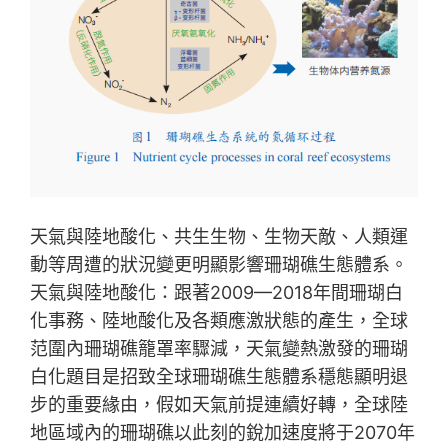
天氣與陸地酸化、共生生物、生物天敵、人類運
動等周遭的狀況變更明顯影響珊瑚礁生態體系。
天氣與陸地酸化：跟著2009—2018年間珊瑚白
化事務、陸地酸化及各類應激狀態的產生，全球
范圍內珊瑚礁籠罩率驟減，天氣變熱激發的珊瑚
白化題目是招致全球珊瑚礁生態體系穩態顯明退
步的重要緣由，假如天氣前提連續好轉，全球陸
地區域內的珊瑚礁以此刻的銳加速度將于2070年