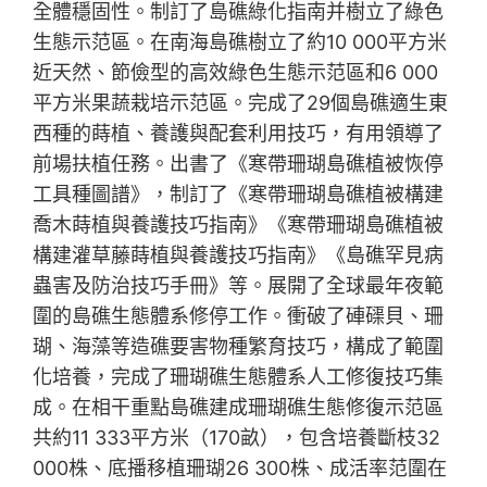
全體穩固性。制訂了島礁綠化指南并樹立了綠色
生態示范區。在南海島礁樹立了約10 000平方米
近天然、節儉型的高效綠色生態示范區和6 000
平方米果蔬栽培示范區。完成了29個島礁適生東
西種的蒔植、養護與配套利用技巧，有用領導了
前場扶植任務。出書了《寒帶珊瑚島礁植被恢停
工具種圖譜》，制訂了《寒帶珊瑚島礁植被構建
喬木蒔植與養護技巧指南》《寒帶珊瑚島礁植被
構建灌草藤蒔植與養護技巧指南》《島礁罕見病
蟲害及防治技巧手冊》等。展開了全球最年夜範
圍的島礁生態體系修停工作。衝破了硨磲貝、珊
瑚、海藻等造礁要害物種繁育技巧，構成了範圍
化培養，完成了珊瑚礁生態體系人工修復技巧集
成。在相干重點島礁建成珊瑚礁生態修復示范區
共約11 333平方米（170畝），包含培養斷枝32
000株、底播移植珊瑚26 300株、成活率范圍在