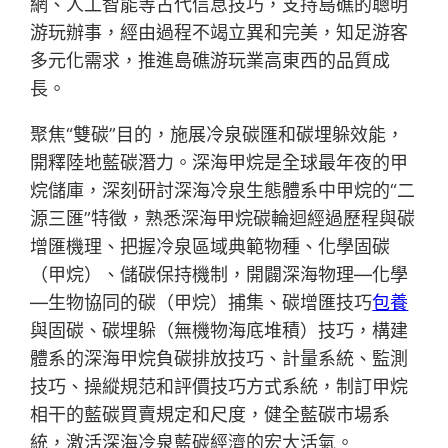
網、人工智能等古代信息技巧，支持島礁的聰明
游玩辦事，經由過程不竭立異和完美，知足游客
多元化需求，推進島礁游玩業高東西的品質成
長。
聚焦“雙碳”目的，施展冷泉碳匯和碳埋躲效能，
開釋陸地藍碳潛力。深海甲烷是全球最年夜的甲
烷儲庫，深刻研討深海冷泉生態體系中甲烷的“二
源三匯”特徵，熟悉深海甲烷碳輪迴經過歷程與碳
增匯機理、把握冷泉區域典範物種、化學固碳
（甲烷）、儲碳保持機制，開闢深海物理—化學
—生物協同的碳（甲烷）捕集、碳增匯技巧
包養
與固碳、碳埋躲（無機物海底堆積）技巧，構建
體系的深海甲烷負碳排放技巧、計量系統、監測
技巧、操縱規范和評價技巧方式系統，制訂甲烷
相干的藍碳買賣規定和尺度，健全藍碳市場系
統，激活深海冷泉藍碳經濟的宏大活氣。