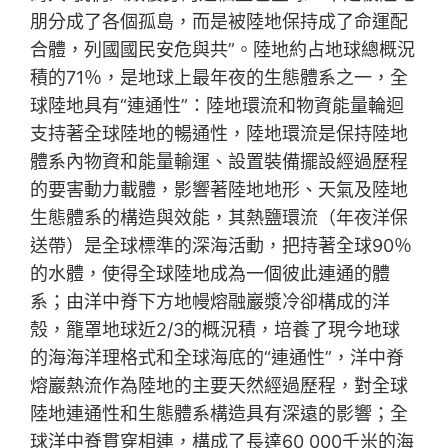
朋分成了各個孤島，而是被陸地保持成了命運配
合體，列國國民安危與共”。陸地約占地球總概況
積的71％，是地球上最年夜的生態體系之一，全
球陸地具有“連通性”：陸地環流和物資能量輪迴
支持著全球陸地的暢通性，陸地環流是保持陸地
體系內物資和能量輸運、設置裝備擺設經過歷程
的要害動力載體，影響著陸地地形、天氣及陸地
生態體系的構造與效能，其熱鹽環流（年夜洋保
送帶）是全球標準的深海活動，把持著全球90％
的水體，使得全球陸地成為一個彼此連通的體
系；由洋中脊下方地幔熔融巖漿冷卻構成的洋
殼，籠罩地球近2/3的概況積，培養了現今地球
的海海洋理格式和全球海底的“連通性”，洋中脊
熔巖熱流作為陸地的主要天然經過歷程，對全球
陸地連通性和生態體系構造具有深遠的影響；全
球洋中脊貫穿相連，構成了長達60 000千米的海