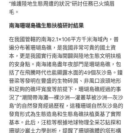
“維護陸地生態周遭的狀況”研討任務已火燒眉
毛。
南海珊瑚島礁生態扶植研討結果
在我國管轄的南海2.1×106平方千米海域內，普
遍分布著珊瑚島礁，是我國非常可貴的國土資
本，更是我國實行南海開闢與陸地生態文明扶植
的安身點。南海諸島盡年夜部門是珊瑚島礁，包
括了在飛騰時代也能顯露水面的49個灰沙島。鐘
晉梁等發明在豐盛的生物碎屑、非風口浪頭地形
和足夠的礁坪寬度等前提下，珊瑚島礁經過的事
況了“潮間帶海灘—裸沙洲—灌叢草被沙洲—灰沙
島”的自然發育經過歷程，這種珊瑚自然灰沙島的
發育形式為生態造島和生態島礁扶植奠基了實際
基本。此后，汪稔等根據地球物理全采芯鉆探和
珊瑚沙巖土力學剖析，提醒了珊瑚礁體的塔形構