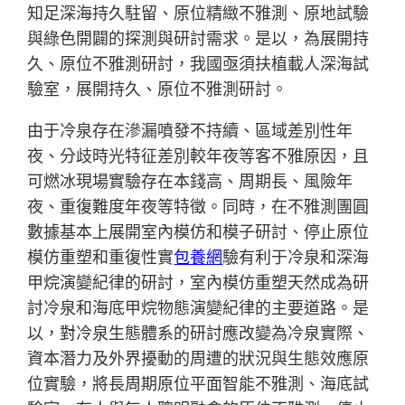
知足深海持久駐留、原位精緻不雅測、原地試驗
與綠色開闢的探測與研討需求。是以，為展開持
久、原位不雅測研討，我國亟須扶植載人深海試
驗室，展開持久、原位不雅測研討。
由于冷泉存在滲漏噴發不持續、區域差別性年
夜、分歧時光特征差別較年夜等客不雅原因，且
可燃冰現場實驗存在本錢高、周期長、風險年
夜、重復難度年夜等特徵。同時，在不雅測團圓
數據基本上展開室內模仿和模子研討、停止原位
模仿重塑和重復性實
包養網
驗有利于冷泉和深海
甲烷演變紀律的研討，室內模仿重塑天然成為研
討冷泉和海底甲烷物態演變紀律的主要道路。是
以，對冷泉生態體系的研討應改變為冷泉實際、
資本潛力及外界擾動的周遭的狀況與生態效應原
位實驗，將長周期原位平面智能不雅測、海底試