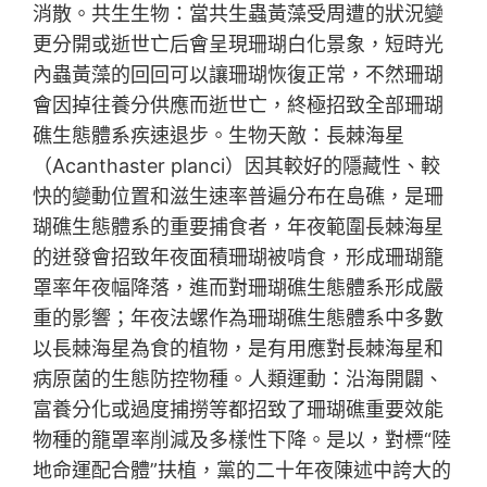
消散。共生生物：當共生蟲黃藻受周遭的狀況變
更分開或逝世亡后會呈現珊瑚白化景象，短時光
內蟲黃藻的回回可以讓珊瑚恢復正常，不然珊瑚
會因掉往養分供應而逝世亡，終極招致全部珊瑚
礁生態體系疾速退步。生物天敵：長棘海星
（Acanthaster planci）因其較好的隱藏性、較
快的變動位置和滋生速率普遍分布在島礁，是珊
瑚礁生態體系的重要捕食者，年夜範圍長棘海星
的迸發會招致年夜面積珊瑚被啃食，形成珊瑚籠
罩率年夜幅降落，進而對珊瑚礁生態體系形成嚴
重的影響；年夜法螺作為珊瑚礁生態體系中多數
以長棘海星為食的植物，是有用應對長棘海星和
病原菌的生態防控物種。人類運動：沿海開闢、
富養分化或過度捕撈等都招致了珊瑚礁重要效能
物種的籠罩率削減及多樣性下降。是以，對標“陸
地命運配合體”扶植，黨的二十年夜陳述中誇大的