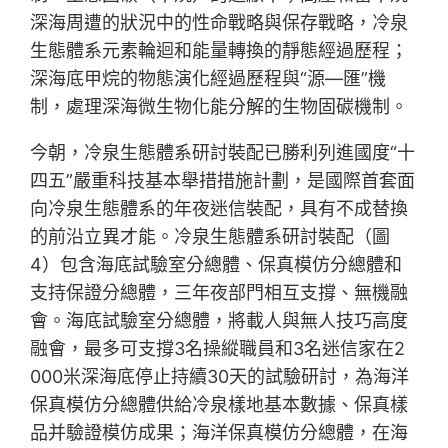
深海周遭的狀況中的性命戰略與保存戰略，冷泉
生態體系元素輪迴和能量轉換的靜態經過歷程；
深海底甲烷的物態演化經過歷程與“源—匯”機
制，處理深海微生物化能分解的生物固碳機制。
今朝，冷泉生態體系研討裝配已勝利列進國度“十
四五”嚴重科技基本舉措措施計劃，是國際首套面
向冷泉生態體系的年夜迷信裝配，具有不成替換
的前沿立異才能。冷泉生態體系研討裝配（圖
4）包含海底試驗室分總體、保真模仿分總體和
支持保證分總體，三年夜部門相互支撐、無機融
會。海底試驗室分總體，將載人與無人技巧高度
融會，最多可支撐3名操縱職員和3名迷信家在2
000米深海底停止持續30天的試驗研討，為海洋
保真模仿分總體供給冷泉樣地基本數據、保真樣
品并驗證模仿成果；海洋保真模仿分總體，在海