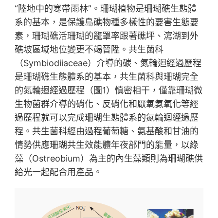
“陸地中的寒帶雨林”。珊瑚植物是珊瑚礁生態體
系的基本，是保護島礁物種多樣性的要害生態要
素，珊瑚礁活珊瑚的籠罩率跟著礁坪、瀉湖到外
礁坡區域地位變更不竭晉陞。共生菌科
（Symbiodiiaceae）介導的碳、氮輪迴經過歷程
是珊瑚礁生態體系的基本，共生菌科與珊瑚完全
的氮輪迴經過歷程（圖1）慎密相干，僅靠珊瑚微
生物菌群介導的硝化、反硝化和厭氧氨氧化等經
過歷程就可以完成珊瑚生態體系的氮輪迴經過歷
程。共生菌科經由過程葡萄糖、氨基酸和甘油的
情勢供應珊瑚共生效能體年夜部門的能量，以綠
藻（Ostreobium）為主的內生藻類則為珊瑚礁供
給光一起配合用產品。