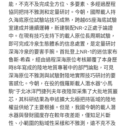
能，不克不及完成全方位、多要素、多經過歷程
協同把持不雅測和定量研討。今朝，國際載人持
久海底原位試驗站技巧成熟，跨越65座海底試驗
室建成并連續運轉，新建裝配NR-2正處于論證
中。在現有技巧支持下的載人原位長周期試驗，
即可完成冷泉生態體系的信息處置，是定量研討
深海冷泉的要害手腕。首批登上NR-1的迷信家布
魯斯·希森，經由過程深海原位考核顛覆了本身歷
時8年寫成的陸地地質專著中的部門論點，可見
深海原位不雅測與試驗對陸地實際技巧研討的要
害感化。今朝，在役的俄羅斯載人潛水器“小馬
駒”于北冰洋門捷列夫年夜陸架采集了大批地質巖
芯，其科研結果為申述擴大北極把持區域的陸地
權益供給了主要根據。但是，我國今朝的載人潛
水器與發財國度存在較年夜差距，僅知足片斷
性、小範圍的點域性采樣和不雅測，遠不克不及