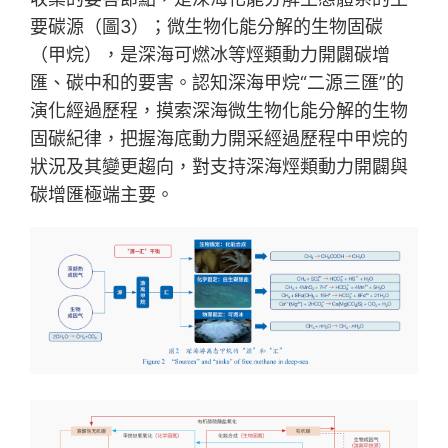
要碳源（圖3）；微生物化能分解的生物固碳
（甲烷），是深海可燃冰等烴類動力開闢碳增
匯、碳中和的要害。認知深海甲烷“二源三匯”的
演化經過歷程，摸索深海微生物化能分解的生物
固碳紀律，把握海底動力開采經過歷程中甲烷的
狀況及其變更趨向，對支持深海烴類動力開闢與
碳增匯極端主要。