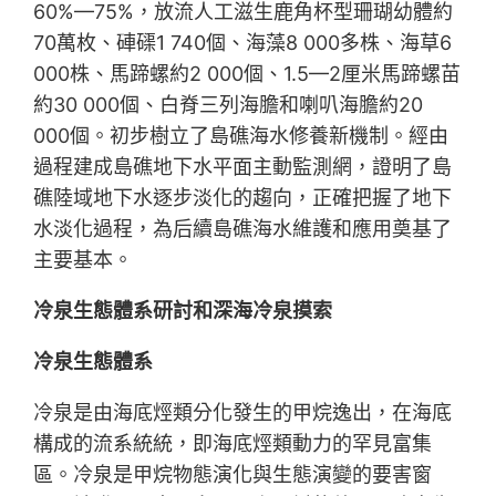
60%—75%，放流人工滋生鹿角杯型珊瑚幼體約
70萬枚、硨磲1 740個、海藻8 000多株、海草6
000株、馬蹄螺約2 000個、1.5—2厘米馬蹄螺苗
約30 000個、白脊三列海膽和喇叭海膽約20
000個。初步樹立了島礁海水修養新機制。經由
過程建成島礁地下水平面主動監測網，證明了島
礁陸域地下水逐步淡化的趨向，正確把握了地下
水淡化過程，為后續島礁海水維護和應用奠基了
主要基本。
冷泉生態體系研討和深海冷泉摸索
冷泉生態體系
冷泉是由海底烴類分化發生的甲烷逸出，在海底
構成的流系統統，即海底烴類動力的罕見富集
區。冷泉是甲烷物態演化與生態演變的要害窗