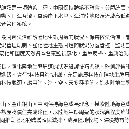
況維護是一項體系工程。中國保持體系不雅念、兼顧統籌
聯動、山海互濟，買通岸下水里、海洋陸地以及流域高低
綜合管理系統。
、最周密法治維護陸地生態周遭的狀況。保持依法治海，
狀況管理軌制。強化陸地生態周遭的狀況分區管控、監測
感化和國度天然資本督察監視感化，重拳反擊、重典治
成長，強化陸地生態周遭的狀況維護技巧系統、監測評價
進級。實行“科技興海”計謀，充足施展科技在陸地生態
的科技瓶頸，應用陸、海、空、天多種手腕，進步陸地生
青山、金山銀山。中國保持綠色成長理念，摸索陸地綠色
生態產物價值完成途徑，以陸地生態周遭的狀況高程度維
協同推動陸地範疇增匯與減排，成長陸地牧場、海優勢電