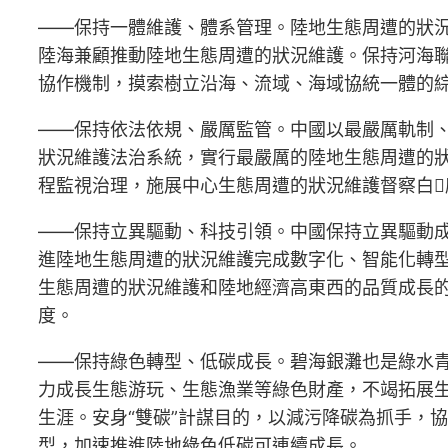
——保持一體維護、體系管理。陸地生態周遭的狀
陸海兼顧推動陸地生態周遭的狀況維護。保持河海
協作機制，摸索樹立沿海、流域、海域協統一體的
——保持依法依規、嚴厲監管。中國以最嚴厲軌制
狀況維護法治系統，實行最嚴厲的陸地生態周遭的
程監視治理，施展中心生態周遭的狀況維護督察白
——保持立異驅動、科技引領。中國保持立異驅動
進陸地生態周遭的狀況維護完成數字化、智能化轉型
生態周遭的狀況維護和陸地經濟高東西的品質成長
度。
——保持綠色轉型、低碳成長。碧海銀灘也是綠水
力成長生態游玩、生態漁業等綠色財產，不竭拓展
生涯。安身“雙碳”計謀目的，以減污降碳為抓手，
型，加速推進陸地綠色低碳可連續成長。