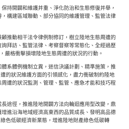
，保持開闢和維護并重、淨化防治和生態修復并舉，
游，構建區域聯動、部分協同的維護管理、監管法律
兼顧推動相干法令律例制修訂，樹立陸地生態周遭的
查詢拜訪、監管法律、考察督察等常態化、全經過歷
亂，嚴格衝擊損壞陸地生態周遭的狀況的行動。
和體系體例機制立異，迷信決議計劃、精準施策，推
周遭的狀況維護方面的引領感化，盡力衝破制約陸地
態周遭的狀況監測、管理、監管、應急才能和技巧程
成長途徑，推進陸地開闢方法向輪迴應用型改變，鼎
護增進沿海地域經濟高東西的品質成長、發明高品德
等綠色低碳經濟新業態，增進陸地財產綠色低碳轉