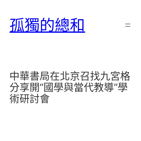
跳
至
孤獨的總和
主
要
內
容
中華書局在北京召找九宮格
分享開“國學與當代教導”學
術研討會