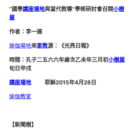
“國學
講座場地
與當代教導”學術研討會召開
小樹
屋
作者：李一達
瑜伽場地
來
家教
源：《光亮日報》
時間：孔子二五六六年歲次乙未年三月初
小樹屋
旬日甲戌
講座場地
耶穌2015年4月28日
瑜伽教室
【新聞樹】