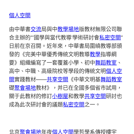
個人空間
由中華書
交流
局與中
教學場地
版教材無限公司聯
合主辦的“‘國學與當代教導’學術研討會
私密空間
”
日前在京召開。近年來，中華書局圍繞教導部頒
發的《完美中華優秀傳統文明教導
教學
指導綱
要》組織編寫了一套覆蓋小學、初中
舞蹈教室
、
高中、中職、高級院校等學段的傳統文明
個人空
間
實踐教材——
共享空間
《中華文明基
舞蹈教室
礎
聚會場地
教材》，并已在全國多個省市試用，
關于此教材的修訂
小樹屋
和教學
共享空間
研討也
成為此次研討會的議題
私密空間
之一。
北京
聚會場地
年夜
個人空間
學哲學系傳授樓宇