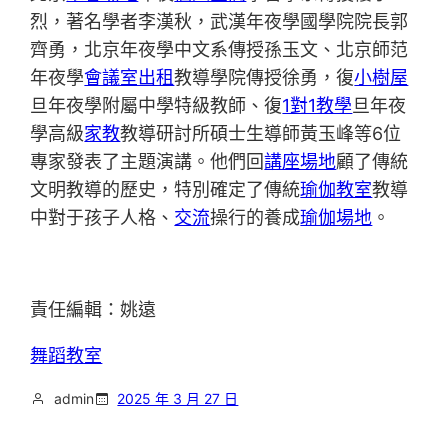
烈，著名學者李漢秋，武漢年夜學國學院院長郭
齊勇，北京年夜學中文系傳授孫玉文、北京師范
年夜學
會議室出租
教導學院傳授徐勇，復
小樹屋
旦年夜學附屬中學特級教師、復
1對1教學
旦年夜
學高級
家教
教導研討所碩士生導師黃玉峰等6位
專家發表了主題演講。他們回
講座場地
顧了傳統
文明教導的歷史，特別確定了傳統
瑜伽教室
教導
中對于孩子人格、
交流
操行的養成
瑜伽場地
。
責任編輯：姚遠
舞蹈教室
admin
2025 年 3 月 27 日