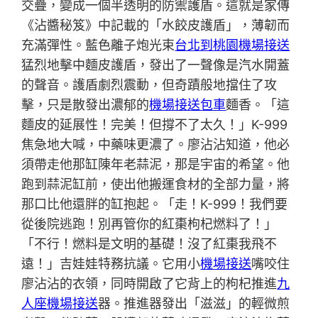
交疊，變成一個半透明的防禦護盾。這就是家傳
《沾醬秘笈》中記載的「水餃皮護盾」，薄韌而
充滿彈性。藍色離子炮光束
台北到桃園機場接送
猛烈地擊中麵皮護盾，發出了一聲像是汽水開蓋
的聲音。護盾劇烈震動，但奇蹟般地擋住了攻
擊，只是散發出濃郁的
機場接送包車
麵香。「這
麵皮的延展性！完美！但撐不了太久！」K-999
焦急地大喊，中藥味更濃了。廖沾沾知道，他必
須帶走他那缸陳年老蒜泥，那是宇宙的希望。他
跑到蒜泥缸前，使出他搬運食材的全部力量，將
那口比他還胖的缸抱起。「走！K-999！我們要
從後院逃跑！別再管你的紅棗枸杞燃料了！」
「不行！燃料是文明的基礎！沒了紅棗我飛不
遠！」吉娃娃特務抗議。它用小
機場接送
嘴咬住
廖沾沾的衣領，同時開啟了它背上的枸杞推進
九
人座機場接送
器。推進器發出「滋滋」的輕微煎