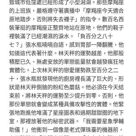
致城市低窪處已經形成了小型潟湖。那些摩羯座
的上班族，嚴格遵守著廣播中「摩羯座今天適合
原地踏步，否則將失去襪子」的指令。數百名西
裝筆挺的摩羯座正整齊地站在原地，他們的鞋子
裡裝滿了已經潮濕的淚水。「負百分之八十
七？」張水瓶喃喃自語，感到胃部一陣翻騰，他
知道這代表著什麼。林天秤的運勢越差，他那股
積壓已久、無處安放的單戀能量就會越發瘋狂地
實體化。上次林天秤的戀愛運勢跌至百分之二
十，張水瓶就發現他的廚房裡長滿了巨大的、形
狀是林天秤側臉的粉紅色蘑菇。他必須在今天結
束前，將林天秤的運勢至少提升到零。否則，他
那份單戀就會變成某種具備攻擊性的實體。他緊
張地跑進他堆滿了星座圖表和過期甜甜圈的地下
室，那裡放著他的秘密武器。「我需要星象學輔
助儀！」他衝到一個像是老式彈珠臺的機器前，