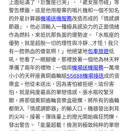
上面貼滿了「巨蟹座已哭」、「處女座勿碰」等
警告標籤。這是他用廢棄的唱片機和一個不知名
的外星計算器
機場送機服務
改造而成的「情感調
節器」。他必須輸入一種極具感染力的正面情緒
作為燃料，來抵抗那負面的運勢波。「水瓶座的
優勢，就是超脫一切的理性與冷靜…才怪！我只
有一腔熱血的傻氣啊！」他絕望地
包車旅遊
低
吼。他看了一眼腳邊。那裡放著一個他為林天秤
準備了兩年的禮物：一個用
機場送機服務
一萬塊
小小的天秤座黃銅齒輪組
55688機場接送
成的音
樂盒。他從未送出，因為害怕被拒絕。這份害
怕，就是純度最高的單戀情感。張水瓶咬緊牙
關，將那個黃銅齒輪音樂盒砸爛，將所有的齒輪
都倒入「情感調節器」的輸入口。機器發出刺耳
的尖叫，接著，彈珠臺上的燈光開始瘋狂閃爍，
發出警告。「能量超載！檢測到極致純粹的單戀