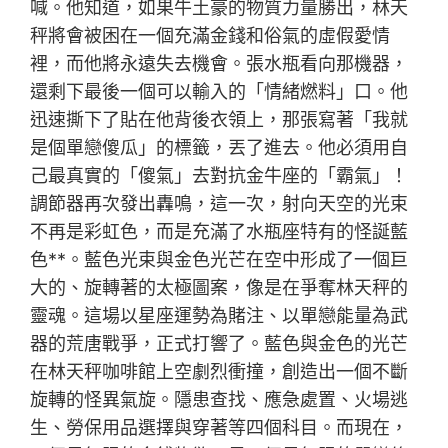
喊。他知道，如果牛土豪的物質力量勝出，林天
秤將會被困在一個充滿金錢和俗氣的虛假愛情
裡，而他將永遠失去機會。張水瓶看向那機器，
還剩下最後一個可以輸入的「情緒燃料」口。他
迅速撕下了貼在他背後衣領上，那張寫著「我就
是個單戀傻瓜」的標籤，丟了進去。他必須用自
己最真實的「傻氣」去對抗金牛座的「霸氣」！
調節器再次發出轟鳴，這一次，射向天空的光束
不再是彩虹色，而是充滿了水瓶座特有的怪誕藍
色**。藍色光束與金色光芒在空中形成了一個巨
大的、旋轉著的太極圖案，像是在爭奪林天秤的
靈魂。這場以星座運勢為賭注、以單戀能量為武
器的荒唐戰爭，正式打響了。藍色與金色的光芒
在林天秤咖啡館上空劇烈衝撞，創造出一個不斷
旋轉的怪異氣旋。隱患查找、應急處置、火場逃
生、勞保用品選擇與穿著等四個科目。而現在，