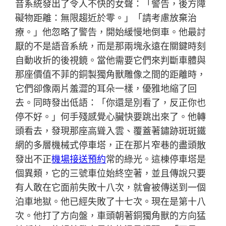
音系統發出了令人不快的女聲：「警告，後方障
礙物距離：無限趨近於零。」「請考慮放棄治
療。」他忽略了警告，開始緩慢地倒車。他最討
厭的不是語音系統，而是那兩塊永遠在關鍵時刻
自動收折的後視鏡。當他需要它們來判斷車體與
那座價值不菲的銅製獨角獸雕像之間的距離時，
它們卻像兩片羞澀的耳朵一樣，優雅地縮了回
去。同時發出低語：「你還是別看了，反正你也
停不好。」何手殘感覺心臟快要跳出來了。他轉
頭看去，發現那座高聳入雲、覆蓋著鏽跡斑斑鐵
網的多層機械式停車塔，正在那片窄巷的盡頭散
發出不正
機場接送預約
常的綠光。這棟停車塔是
個異類，它的三號車位始終空著，並且傳說只要
有人敢在它面前失敗十八次，就會被傳送到一個
泊車地獄。他已經失敗了十七次。現在是第十八
次。他打了方向盤，車頭朝著銅獨角獸的方向猛