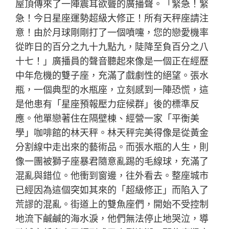
屋頂傳來了一陣震耳欲聾的廣播聲。「緊急！緊
急！今日星座運勢超級大修正！所有天秤座請注
意！由於月球剛剛打了一個噴嚏，您的戀愛機率
從昨日的百分之九十九點九，陡降至負百分之八
十七！」廣播員的聲音聽起來像是一個正在經歷
中年危機的雙子座，充滿了戲劇性的絕望。張水
瓶，一個典型的水瓶座，立刻感到一陣恐慌，這
是他患有「星座預報壓力症候群」後的標準反
應。他單戀著住在隔壁棟、經營一家「平衡美
學」咖啡館的林天秤。林天秤完美得像是從黃金
分割線中走出來的藝術品。而張水瓶的人生，則
像一團被獅子座暴君隨意亂踢的毛線球，充滿了
混亂與錯位。他衝到窗邊，往外看去。整座城市
已經因為這個突如其來的「超級修正」而陷入了
荒謬的混亂。街道上的雙魚座們，開始不受控制
地流下鹹鹹的海水淚，他們無法停止地哭泣，導