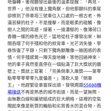
地偏轉。後視鏡發出最後的溫柔提醒：「再見，
世界。」他沒有撞上獨角獸，但他那顫抖的車尾
卻擦到了停車塔三號車位入口處的一根古老、佈
滿苔蘚的柱子。不是撞擊，而是輕柔的碰觸，像
戀人之間的耳語。接著，一道濃郁的、像薄荷口
香糖一樣的綠色光芒。猛地從柱子爆發出來，瞬
間吞噬了何手殘和他的掀背車。光芒消失後，窄
巷恢復了平靜，只剩下獨角獸雕像一臉困惑的表
情。何手殘感覺一陣天旋地轉，等他回過神來，
他的車子竟然垂直停在一個貼滿了巨大獎狀的牆
壁上。獎狀上寫著：「完美倒車入庫獎——第零
點零零零零零九度偏差。」落款人是「倒車
王」。他趕緊從車窗探出頭，發現周圍
55688機
場接送
不再是熟悉的城市街道，而是一望無際、
由無數白線和編號組成的巨大網格。這裡的空氣
聞起來像是新買的輪胎和劣質香水的混合物，而