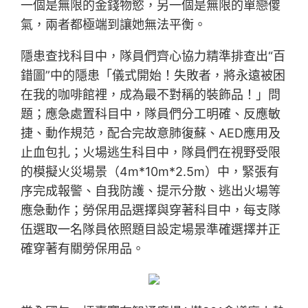
一個是無限的金錢物慾，另一個是無限的單戀傻
氣，兩者都極端到讓她無法平衡。
隱患查找科目中，隊員們齊心協力精準排查出“百
錯圖”中的隱患「儀式開始！失敗者，將永遠被困
在我的咖啡館裡，成為最不對稱的裝飾品！」問
題；應急處置科目中，隊員們分工明確、反應敏
捷、動作規范，配合完故意肺復蘇、AED應用及
止血包扎；火場逃生科目中，隊員們在視野受限
的模擬火災場景（4m*10m*2.5m）中，緊張有
序完成報警、自我防護、提示分散、逃出火場等
應急動作；勞保用品選擇與穿著科目中，每支隊
伍選取一名隊員依照題目設定場景準確選擇并正
確穿著有關勞保用品。