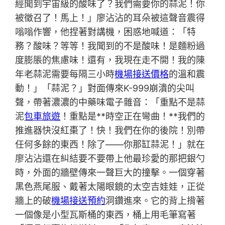
經聞到宇宙級的酸味了？我們需要你的蒜泥！你
被徵召了！馬上！」廖沾沾的耳朵被這聲音震得
嗡嗡作響，他捏著對講機，困惑地喊道：「特
務？酸味？等等！我聞到的不是酸味！是麵粉過
度膨脹的焦慮味！還有，我現在走不開！我的陳
年老蒜泥需要每隔三小時
機場接送價格
的溫和震
動！」「蒜泥？」對面傳來K-999崩潰的尖叫
聲，帶著濃濃的中藥味電子雜音：「重點不是蒜
泥
包車旅遊
！重點是**時空正在彎曲！**我們的
推進器快沒紅棗了！快！我們在你的後院！別帶
任何多餘的東西！除了——你那缸蒜泥！」就在
廖沾沾還在糾結要不要帶上他最珍愛的那把銀勺
時，外面的牆壁傳來一聲巨大的撞擊。一個穿著
黑色燕尾服、戴著太陽眼鏡的太空吉娃娃，正從
牆上的破
機場接送預約
洞鑽進來。它的背上揹著
一個像是小型瓦斯桶的東西，桶上用毛筆寫著