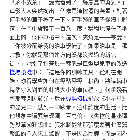
『永不放棄』，讓我看到了一絲愚蠢的勇氣。」
車影大人突然掏出一個像是遙控器的裝置，對著
何手殘的車子按了一下。何手殘的車子從牆上脫
落，在空中旋轉了一百八十度，穩穩地停在了地
面上的一個停車格中。這次，夾角是——零度。
「你被分配給我的泊車學徒了。如果泊車是一種
宗教，你就是那個連方向盤都沒摸過的新信
徒。」她指了指旁邊一輛像是巨型嬰兒車的改造
機場接機
車：「這是你的訓練工具，從現在開
始，你得學會如何在零點零零一秒內，將這輛車
精準停入對面的針眼大小的車位裡。」何手殘看
著那輛閃閃發光、還在
機場接機
播放《小星星》
的嬰兒車，感到一陣眩暈。泊車維度的生活，比
他想象中還要無理頭一百萬倍。《失控的星座運
勢與單戀狂想曲》張水瓶從他那張覆蓋著七層舊
報紙的單人床上驚醒，不是因為鬧鐘，而是因為