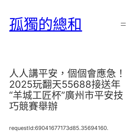
跳
至
孤獨的總和
主
要
內
容
人人講平安，個個會應急！
2025玩翻天55688接送年
“羊城工匠杯”廣州市平安技
巧競賽舉辦
requestId:69041677173d85.35694160.