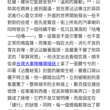
缸邊，確保它能感受到**「溫和的震動」**，以
助其在精神上達到圓滿。就在廖沾沾專注於與蒜
泥進行心靈交流時，外面的世界開始發出一些不
對勁的信號。首先是聲音。街上所有的汽車喇叭
同時發出了一個持續不斷、低沉且潮濕的「咕嚕
——咕嚕——」聲。這聲音不是引擎聲，也不是
正常的鳴笛聲，而像是一個巨大的、消化不良的
胃在哀嚎。廖沾沾皺著眉頭，這嚴重干擾了他蒜
泥的「寧靜冥想」。他決定出去看個究竟，順手
從桌
台灣大車隊機場接送
上拿了一張髒兮兮的，
印著《沾醬秘笈》封面的皺衛生紙，塞進口袋以
備不時之需。他一腳踏出店門，立刻被眼前的景
象震驚了。整條城市的主幹道上，數百個交通信
號燈，從東邊到西邊，從高架橋到巷弄口，全部
變成了綠燈。它們不是交替閃爍，而是固定在
「通行」的狀態，同時，每一個燈箱都發出了那