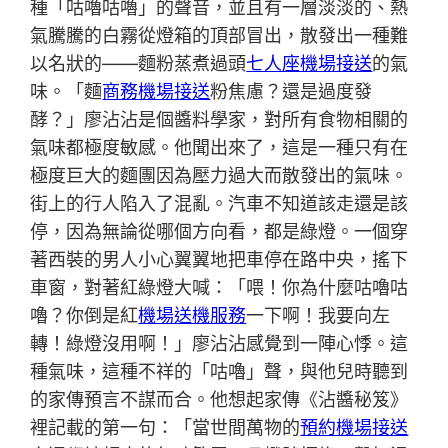
種「咕嚕咕嚕」的聲音，並且有一層淡淡的、熱
氣騰騰的白霧從燈箱的頂部冒出，散發出一種難
以名狀的——麵粉蒸煮過頭
七人座機場接送
的氣
味。「麵
商務機場接送
粉焦慮？還是過度發
酵？」廖沾沾是個醬料學家，對所有食物相關的
氣味都極度敏感。他聞出來了，這是一種只有在
極度巨大的麵團因為壓力過大而散發出的氣味。
街上的行人陷入了混亂。汽車不知道該走還是該
停，因為無論從哪個方向看，都是綠燈。一個穿
著西裝的男人小心翼翼地把車停在路中央，搖下
車窗，對著紅綠燈大喊：「喂！你為什麼咕嚕咕
嚕？你倒是紅
機場送機服務
一下啊！我要向左
轉！綠燈沒用啊！」廖沾沾感覺到一陣心悸。這
種氣味，這種不祥的「咕嚕」聲，與他兒時聽到
的家傳預言不謀而合。他想起家傳《沾醬秘笈》
裡記載的第一句：「當世間萬物的
預約機場接送