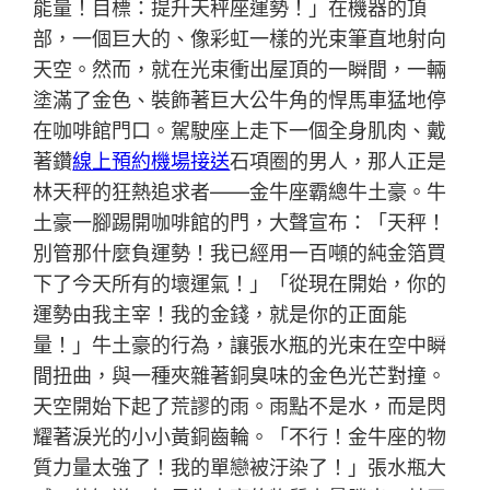
能量！目標：提升天秤座運勢！」在機器的頂
部，一個巨大的、像彩虹一樣的光束筆直地射向
天空。然而，就在光束衝出屋頂的一瞬間，一輛
塗滿了金色、裝飾著巨大公牛角的悍馬車猛地停
在咖啡館門口。駕駛座上走下一個全身肌肉、戴
著鑽
線上預約機場接送
石項圈的男人，那人正是
林天秤的狂熱追求者——金牛座霸總牛土豪。牛
土豪一腳踢開咖啡館的門，大聲宣布：「天秤！
別管那什麼負運勢！我已經用一百噸的純金箔買
下了今天所有的壞運氣！」「從現在開始，你的
運勢由我主宰！我的金錢，就是你的正面能
量！」牛土豪的行為，讓張水瓶的光束在空中瞬
間扭曲，與一種夾雜著銅臭味的金色光芒對撞。
天空開始下起了荒謬的雨。雨點不是水，而是閃
耀著淚光的小小黃銅齒輪。「不行！金牛座的物
質力量太強了！我的單戀被汙染了！」張水瓶大