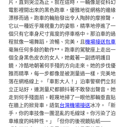
片，直到哭泣為止。就在這時，一輛像是從科幻
電影裡開出來的黑色跑車，優雅地從網格的邊緣
漂移而過。跑車的輪胎發出令人陶醉的摩擦聲，
它以一種近乎蔑視重力的姿態，精準地停進了一
個只有它車身尺寸寬度的停車格中。那泊車的過
程就像一場舞蹈，流暢、完美，且
機場接送包車
毫無任何多餘的動作**。跑車的駕駛座上走出一
個全身黑色皮衣的女人，她戴著一副透明護目
鏡，冷酷地朝著何手殘的方向走來。她的步伐優
雅而精準，每一步都像是被測量過一樣，完美地
落在網格線上。「車影大人！」泊車警察們立刻
立正站好，連測量尺都顫抖著不敢發出聲音。她
走到何手殘面前，輕蔑地掃了一眼他那輛垂直貼
在牆上的掀背車，語氣
台灣機場接送
冰冷。「新
手，你的車技像一團混亂的毛線球。你污染了泊
車維度的純粹性。」「但你的後視鏡貼紙——