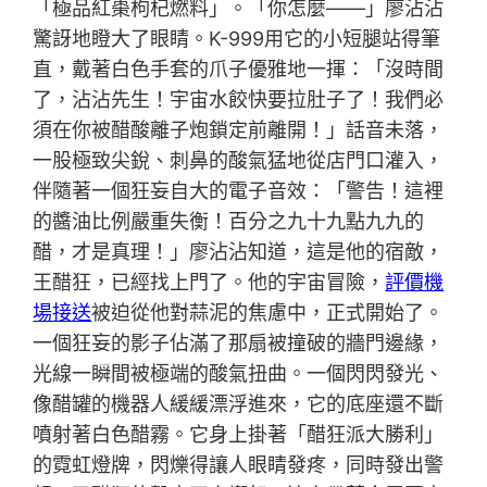
「極品紅棗枸杞燃料」。「你怎麼——」廖沾沾
驚訝地瞪大了眼睛。K-999用它的小短腿站得筆
直，戴著白色手套的爪子優雅地一揮：「沒時間
了，沾沾先生！宇宙水餃快要拉肚子了！我們必
須在你被醋酸離子炮鎖定前離開！」話音未落，
一股極致尖銳、刺鼻的酸氣猛地從店門口灌入，
伴隨著一個狂妄自大的電子音效：「警告！這裡
的醬油比例嚴重失衡！百分之九十九點九九的
醋，才是真理！」廖沾沾知道，這是他的宿敵，
王醋狂，已經找上門了。他的宇宙冒險，
評價機
場接送
被迫從他對蒜泥的焦慮中，正式開始了。
一個狂妄的影子佔滿了那扇被撞破的牆門邊緣，
光線一瞬間被極端的酸氣扭曲。一個閃閃發光、
像醋罐的機器人緩緩漂浮進來，它的底座還不斷
噴射著白色醋霧。它身上掛著「醋狂派大勝利」
的霓虹燈牌，閃爍得讓人眼睛發疼，同時發出警