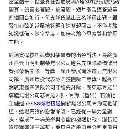
當全國午，擂臺賽在智通廣場A塔301會議廳火熱
開賽，設置必答題、搶答題、短片題及速答題等
四個回合進行，每支隊伍派出三名隊員出戰。最
緊扣心弦的當屬搶答題和速答題回合，不僅考驗
知識儲備、速率準度，加倍考驗心思素質和抗壓
才能。
經過實操技巧競賽和擂臺賽的出色對決，最終廣
州白云山明興制藥無限公司應急先鋒隊憑借傑出
發揮榮獲團隊一等獎，廣州發展南沙電力無限公
司隊、廣州環投代表隊榮獲團隊二等獎，越秀華
潤廣東醫藥無限公司守護先鋒隊、廣東芯粵能半
導體無限公司芯粵能2隊、粵海（番禺）石油化
工儲運
55688機場接送
開發無限公司粵海氣他知
道，這場荒謬的戀愛考驗，已經從一場力量對
決，變成了一場美學與心靈的極限挑戰。罐長紅
隊榮獲團隊三等獎，東風日產乘用車公司東風日