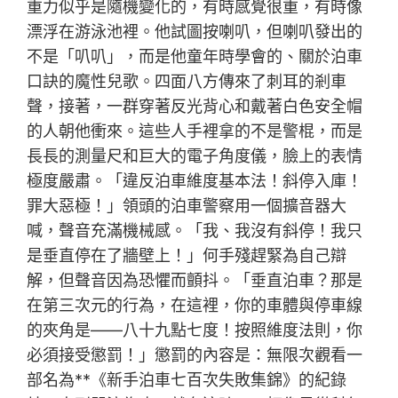
重力似乎是隨機變化的，有時感覺很重，有時像
漂浮在游泳池裡。他試圖按喇叭，但喇叭發出的
不是「叭叭」，而是他童年時學會的、關於泊車
口訣的魔性兒歌。四面八方傳來了刺耳的剎車
聲，接著，一群穿著反光背心和戴著白色安全帽
的人朝他衝來。這些人手裡拿的不是警棍，而是
長長的測量尺和巨大的電子角度儀，臉上的表情
極度嚴肅。「違反泊車維度基本法！斜停入庫！
罪大惡極！」領頭的泊車警察用一個擴音器大
喊，聲音充滿機械感。「我、我沒有斜停！我只
是垂直停在了牆壁上！」何手殘趕緊為自己辯
解，但聲音因為恐懼而顫抖。「垂直泊車？那是
在第三次元的行為，在這裡，你的車體與停車線
的夾角是——八十九點七度！按照維度法則，你
必須接受懲罰！」懲罰的內容是：無限次觀看一
部名為**《新手泊車七百次失敗集錦》的紀錄