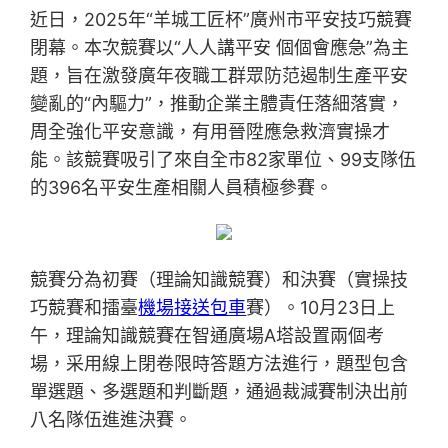
近日，2025年“羊城工匠杯”廣州市平安技巧競賽
閉幕。本次競賽以“人人講平安 個個會應急”為主
題，旨在激發廣年夜職工群眾防范遏制生產平安
變亂的“內驅力”，推動企業主體責任落細落實，
周全強化平安意識，有用晉陞應急救濟實操才
能。該競賽吸引了來自全市82家單位、99支隊伍
的396名平安生產相關人員積極參賽。
競賽分為初賽（理論知識競賽）和決賽（實操技
巧競賽和擂臺
機場接送包車
賽）。10月23日上
午，理論知識競賽在智通廣場A塔設置兩個考
場，采用線上閉卷限時答題方法進行，題型包含
單選題、多選題和判斷題，通過裁減賽制決出前
八名隊伍進進決賽。