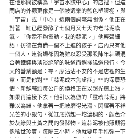
在他那間被稱為「宇宙水餃中心」的店裡，但這
間店的外觀更像是一個被遺棄的藍色塑膠棚，與
「宇宙」或「中心」這兩個詞毫無關係。他正在
對著一缸已經發酵了七個月又七天的老蒜泥嘆
氣。「你還不夠靈動，我的蒜泥。」他輕聲細
語，彷彿在責備一個不上進的孩子。店內只有他
一個人，連蒼蠅都因為難以忍受那股陳年蒜頭混
合著鐵鏽與淡淡絕望的味道而選擇繞道飛行。今
天的營業額是：零。廖沾沾不安的不是店裡的生
意，而是他對**「蒜泥成本焦慮症」**的深層恐
懼。新鮮蒜頭每公斤的價格正在以超光速上漲，
如果再這樣下去，他引以為傲的「靈魂蒜泥」將
難以為繼。他拿著一把被磨得光滑、閃耀著不祥
光芒的小銀勺，從缸底撈起一坨濃稠的、顏色介
於灰綠與土黃之間的發酵物。這蒜泥被他照顧得
像稀世珍寶，每隔三小時，他就要用手指彈一下