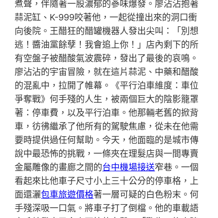
煮聲，伴隨著一股濃郁的蔘味爆發。廖沾沾抱著
蒜泥缸、K-999咬著他，一起從撞出來的洞口衝
向後院。王醋狂的醋罐機器人發出尖叫：「別想
逃！醬油黨餘孽！我會追上你！」店內剩下的所
有空盤子被醋酸氣波震碎，發出了最後的哀鳴。
廖沾沾的宇宙冒險，就在這片蒜泥、中藥和醋酸
的混亂中，拉開了帷幕。《平行泊車維度：車位
爭奪戰》何手殘的人生，被兩個巨大的陰影籠罩
著：停車費，以及平行泊車。他那輛老舊的掀背
車，彷彿繼承了他所有的駕駛焦慮，從未在他需
要時提供過任何幫助。今天，他面臨的是城市傳
說中最恐怖的挑戰，一條夾在理髮店與一間專賣
金屬雕像的畫廊之間的
台中機場接送
窄巷。一個
看起來比他車子尺寸小上三十公分的停車格，上
面還灑
包車旅遊價格
著一層可疑的白色粉末。何
手殘深吸一口氣。將車子打了倒檔。他的車載語