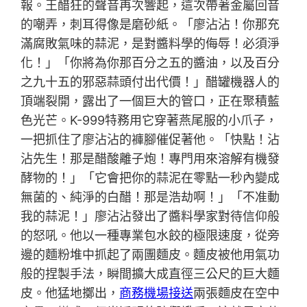
報。王醋狂的聲音再次響起，這次帶著金屬回音
的嘲弄，刺耳得像是磨砂紙。「廖沾沾！你那充
滿腐敗氣味的蒜泥，是對醬料學的侮辱！必須淨
化！」「你將為你那百分之五的醬油，以及百分
之九十五的邪惡蒜頭付出代價！」醋罐機器人的
頂端裂開，露出了一個巨大的管口，正在聚積藍
色光芒。K-999特務用它穿著燕尾服的小爪子，
一把抓住了廖沾沾的褲腳催促著他。「快點！沾
沾先生！那是醋酸離子炮！專門用來溶解有機發
酵物的！」「它會把你的蒜泥在零點一秒內變成
無菌的、純淨的白醋！那是浩劫啊！」「不准動
我的蒜泥！」廖沾沾發出了醬料學家對待信仰般
的怒吼。他以一種專業包水餃的極限速度，從旁
邊的麵粉堆中抓起了兩團麵皮。麵皮被他用氣功
般的捏製手法，瞬間擴大成直徑三公尺的巨大麵
皮。他猛地擲出，
商務機場接送
兩張麵皮在空中