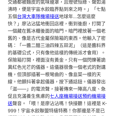
交通都被麵皮的氣味籠罩，且燈號恒綠、聲如湯
沸時，便是宇宙水餃臨界點到來之時。」「七點
五個
台灣大車隊機場接送
地球年…怎麼這麼
快？」廖沾沾猛地衝回店裡，衝到後廚，打開了
一個藏在舊冰櫃後面的暗門。暗門裡放著一個老
舊的、像是古代金屬保險箱的東西。他輸入了密
碼：「一醬二醋三油四辣五蒜泥」（這是醬料界
的基礎公式，只有像他這樣的傳統派才會用）。
保險箱打開，裡面沒有黃金，只有一個閃爍著詭
異紅色光芒的儀器。這儀器很像一個老式的對講
機，但頂部插著一根彎曲的、像韭菜一樣的天
線。他顫抖著拿起儀器，按下通話鈕。儀器發出
「滋——」的電流聲，接著傳來一陣高八度、急
促且充滿養生焦慮的
七人座機場接送
預約機場接
送
聲音。「喂！是廖沾沾嗎！快接聽！這裡是 K-
999！宇宙水餃聯盟特級特務！你那邊是不是已