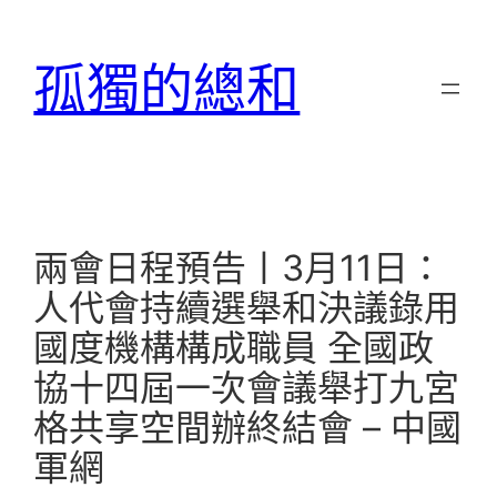
跳
至
孤獨的總和
主
要
內
容
兩會日程預告丨3月11日：
人代會持續選舉和決議錄用
國度機構構成職員 全國政
協十四屆一次會議舉打九宮
格共享空間辦終結會 – 中國
軍網