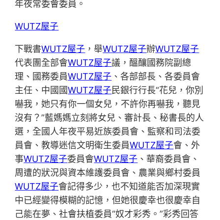
年夜常委會委員。
WUTZ屋子
下戰書
WUTZ屋子
，舉
WUTZ屋子
辦
WUTZ屋子
代表團全部會
WUTZ屋子
議，醞釀國務院副總
理、國務委員
WUTZ屋子
、各部部長、各委員會
主任、中國國
WUTZ屋子
民銀行行長“花兒，你別
嚇我，她只有你一個女兒，不許你再嚇我，聽見
沒有？”藍媽媽立刻將女兒、審計長、秘書長的人
選，全國人年夜平易近族委員會、監察和司法委
員會、教導迷信文明衛生委員
WUTZ屋子
會、外
事
WUTZ屋子
委員會
WUTZ屋子
、華裔委員會、
周遭的狀況與資本維護委員會、農業與鄉村委員
WUTZ屋子
會記得多少，也不知道能否加深現實
中已經變得模糊的記憶，但她很慶幸也很慶幸自
己能在夢、社會扶植委員“奴才彩秀。”彩秀回答