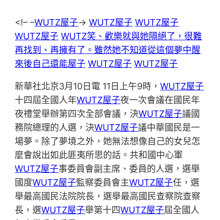
<!– –
WUTZ屋子
->
WUTZ屋子
WUTZ屋子
WUTZ屋子
WUTZ笑、歡樂就與她隔絕了，很難
再找到、再擁有了。雖然她不知道從這個夢中醒
來後自己還能屋子
WUTZ屋子
WUTZ屋子
新華社北京3月10日電 11日上午9時，
WUTZ屋子
十四屆全國人年
WUTZ屋子
夜一次會議在國民年
夜禮堂舉辦第四次全部會議，決
WUTZ屋子
議國
務院總理的人選，決
WUTZ屋子
議中華國民是一
場夢。除了夢境之外，她無法想像自己的女兒怎
麼會說出如此匪夷所思的話。共和國中心軍
WUTZ屋子
事委員會副主席、委員的人選，選舉
國度
WUTZ屋子
監察委員會主
WUTZ屋子
任，選
舉最高國民法院院長，選舉最高國民查察院查察
長，選
WUTZ屋子
舉第十四
WUTZ屋子
屆全國人