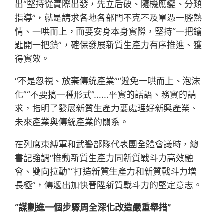
出“堅持從實際出發，先立后破、隨機應變、分類
指導”，就是請求各地各部門不克不及單憑一腔熱
情、一哄而上，而要安身本身實際，堅持“一把鑰
匙開一把鎖”，確保發展新質生產力有序推進、獲
得實效。
“不是忽視、放棄傳統產業”“避免一哄而上、泡沫
化”“不要搞一種形式”……平實的話語、務實的請
求，指明了發展新質生產力要處理好新興產業、
未來產業與傳統產業的關系。
在列席束縛軍和武警部隊代表團全體會議時，總
書記強調“推動新質生產力同新質戰斗力高效融
會、雙向拉動”“打造新質生產力和新質戰斗力增
長極”，傳遞出加快晉陞新質戰斗力的堅定意志。
“謀劃進一個步驟周全深化改造嚴重舉措”