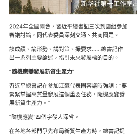
2024年全國兩會，習近平總書記三次到團組參加
審議討論，同代表委員深刻交通、共商國是。
談成績、論形勢、講對策、撮要求……總書記作
出一系列主要論述，指引未來發展標的目的。
“隨機應變發展新質生產力”
習近平總書記在參加江蘇代表團審議時強調：“要
緊緊掌握高質量發展這個重要任務，隨機應變發
展新質生產力。”
“隨機應變”四個字發人深省。
在各地各部門爭先布局新質生產力時，總書記提