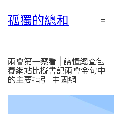
跳
至
孤獨的總和
主
要
內
容
兩會第一察看 | 讀懂總查包
養網站比擬書記兩會金句中
的主要指引_中國網