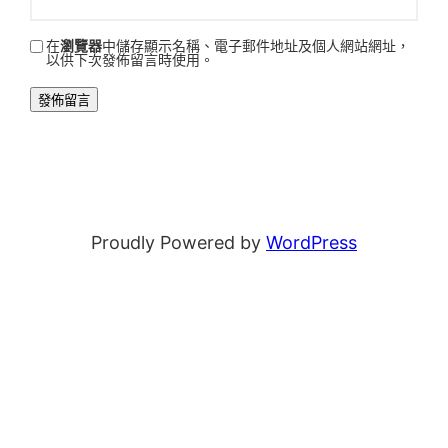
在
瀏覽器
中儲存顯示名稱、電子郵件地址及個人網站網址，
以供下次發佈留言時使用。
Proudly Powered by
WordPress