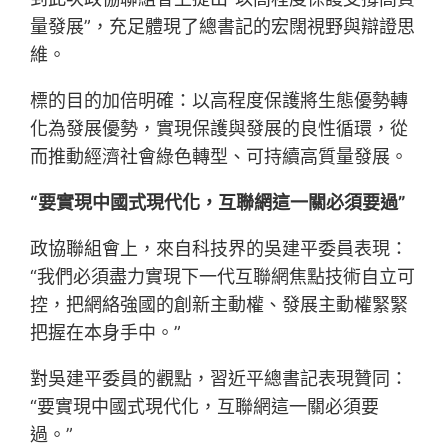
量發展”，充足體現了總書記的宏闊視野與辯證思
維。
標的目的加倍明確：以高程度保護將生態優勢轉
化為發展優勢，實現保護與發展的良性循環，從
而推動經濟社會綠色轉型、可持續高質量發展。
“要實現中國式現代化，互聯網這一關必須要過”
政協聯組會上，來自科技界的吳建平委員表現：
“我們必須盡力實現下一代互聯網焦點技術自立可
控，把網絡強國的創新主動權、發展主動權緊緊
把握在本身手中。”
對吳建平委員的觀點，習近平總書記表現贊同：
“要實現中國式現代化，互聯網這一關必須要
過。”