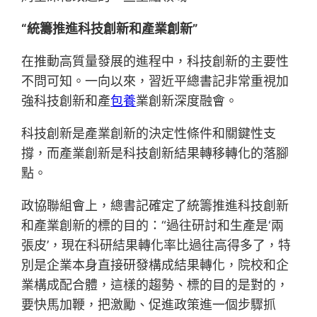
“統籌推進科技創新和產業創新”
在推動高質量發展的進程中，科技創新的主要性
不問可知。一向以來，習近平總書記非常重視加
強科技創新和產
包養
業創新深度融會。
科技創新是產業創新的決定性條件和關鍵性支
撐，而產業創新是科技創新結果轉移轉化的落腳
點。
政協聯組會上，總書記確定了統籌推進科技創新
和產業創新的標的目的：“過往研討和生產是‘兩
張皮’，現在科研結果轉化率比過往高得多了，特
別是企業本身直接研發構成結果轉化，院校和企
業構成配合體，這樣的趨勢、標的目的是對的，
要快馬加鞭，把激勵、促進政策進一個步驟抓