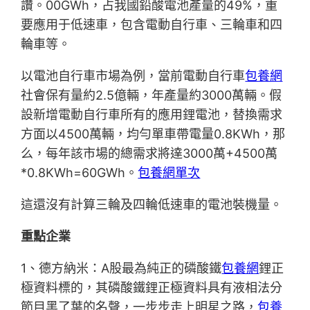
讚。00GWh，占我國鉛酸電池產量的49%，重
要應用于低速車，包含電動自行車、三輪車和四
輪車等。
以電池自行車市場為例，當前電動自行車
包養網
社會保有量約2.5億輛，年產量約3000萬輛。假
設新增電動自行車所有的應用鋰電池，替換需求
方面以4500萬輛，均勻單車帶電量0.8KWh，那
么，每年該市場的總需求將達3000萬+4500萬
*0.8KWh=60GWh。
包養網單次
這還沒有計算三輪及四輪低速車的電池裝機量。
重點企業
1、德方納米：A股最為純正的磷酸鐵
包養網
鋰正
極資料標的，其磷酸鐵鋰正極資料具有液相法分
節目黑了葉的名聲，一步步走上明星之路，
包養