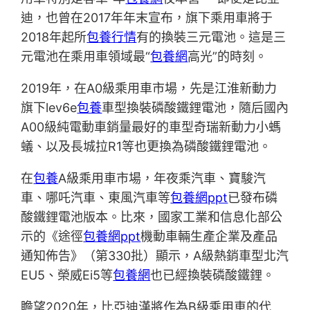
迪，也曾在2017年年末宣布，旗下乘用車將于
2018年起所
包養行情
有的換裝三元電池。這是三
元電池在乘用車領域最“
包養網
高光”的時刻。
2019年，在A0級乘用車市場，先是江淮新動力
旗下lev6e
包養
車型換裝磷酸鐵鋰電池，隨后國內
A00級純電動車銷量最好的車型奇瑞新動力小螞
蟻、以及長城拉R1等也更換為磷酸鐵鋰電池。
在
包養
A級乘用車市場，年夜乘汽車、寶駿汽
車、哪吒汽車、東風汽車等
包養網ppt
已發布磷
酸鐵鋰電池版本。比來，國家工業和信息化部公
示的《途徑
包養網ppt
機動車輛生產企業及產品
通知佈告》（第330批）顯示，A級熱銷車型北汽
EU5、榮威Ei5等
包養網
也已經換裝磷酸鐵鋰。
瞻望2020年，比亞迪漢將作為B級乘用車的代