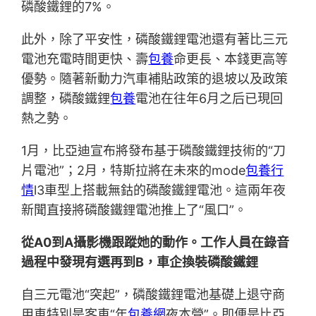
磷酸鐵鋰的7%。
此外，除了平安性，磷酸鐵鋰電池還有著比三元
電池充電時間更快、壽
包養
命更長、本錢更高等
優勢。隨著新動力汽車補貼政策的退坡以及政策
調整，磷酸鐵鋰
包養
電池在往年6月之后已現回
熱之勢。
1月，比亞迪宣布將發布基于磷酸鐵鋰技術的“刀
片電池”；2月，特斯拉將在未來的mode
包養行
情
l3車型上搭載無鈷的磷酸鐵鋰電池。這兩年夜
新聞直接將磷酸鐵鋰電池推上了“風口”。
從A0到A攝影機跟蹤她的動作。工作人員在錄音
過程中發現有選再到B，車企換裝磷酸鐵鋰
自三元電池“突起”，磷酸鐵鋰電池基礎上退守商
用車特別是客車“年
包養網
夜本營”。即便是比亞