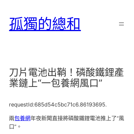
跳
至
孤獨的總和
主
要
內
容
刀片電池出鞘！磷酸鐵鋰產
業鏈上“一包養網風口”
requestId:685d54c5bc71c6.86193695.
兩
包養網
年夜新聞直接將磷酸鐵鋰電池推上了“風
口”。