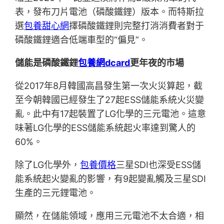
表，發布刀片電池（磷酸鐵鋰）版本。而特斯拉
選
包養甜心網
擇磷酸鐵鋰則完整打消消費者對于
磷酸鐵鋰適合低端車型的“偏見”。
儲能是磷酸鐵鋰
包養網dcard
更年夜的市場
從2017年8月韓國高昌發生第一次火災算起，截
至今朝韓國已經發生了27起ESS儲能系統火災變
亂。此中有17起裝置了LG化學的三元電池。這意
味著LG化學的ESS儲能系統起火率達到驚人的
60%。
除了LG化學外，
包養價格
三星SDI也深受ESS儲
能系統起火變亂的影響，有9起變亂觸及三星SDI
生產的三元鋰電池。
顯然，在儲能領域，應用三元電池不太合適，相