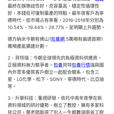
最終在娛樂歧性好，克容量高，穩定性循環性
好，本錢低可復制量產的特點。最年夜客戶為寧
德時代。從市場占有率看，2016-2018年分別為
10.54%、19.44%、28.77%，呈明顯上升趨勢。
德方納米今朝有佛山1
包養網
.5萬噸有曲靖首期1
萬噸產能擴建計劃。
2、貝特瑞：今朝全球領先的負極資料供應商，
正極資料無力競爭者。
包養
貝特
包養行情
瑞與國
內外眾多優質客戶樹立一起配合關系，包含三
星、LG化學、松下、SONY、寧德時代、比亞迪
等。
3、升華科技：重視研發，依托中南年夜學在新
資料領域的研討優勢，樹立了教授，擁有多家科
技公司，葉老師取得了別人一生都難湖南省工程