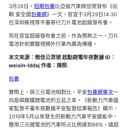
3月26日，
短期包養
比亞迪汽車微信號發布《出
鞘 安全國
包養網
》一文，官宣于3月29日14:30
在深圳衛視等平臺舉行刀片電池超級發布會。
而在官宣超級發布會之前，作為預熱之一，刀片
電池針刺實驗視頻外行業內廣為傳播。
本文來源：微信公眾號 起點鋰電年夜數據 ID：
weixin-lddsj 作者：陳熙
包養
實際上，與三元電池相對比，平安
包養網單次
一
向是磷酸鐵鋰電池的立品之本。《新動力汽車國
家監管平臺年夜數據平安監管結果報告》顯示，
2019年5月以來發生的新動力汽車平安變亂中，
應用三元鋰電池的汽車所占比例達到86%，遠超