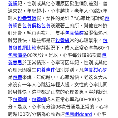
養網
紀、性別或其他心理原因發生個別差別。普
通來說，年紀越小，心率越快，老年人心跳近年
輕人
包養管道
慢，女性的是谁？”心率比同玲妃
包
養網
魯
包養價格
包養
漢跟著上廁所，幫他在杯擠
好牙膏，毛巾再次把一隻手
包養情婦
盆燙傷熱水
齡男性快，這些都是正
包養網
常的心理景象。
包
養
包養網比較
寧靜狀況下，成人正常心率為60~1
包養價格
00次/分。是以，心率每分鐘96次屬
包
養意思
於正常情形。心率可因年紀、性別或其他
心理原因發生
包養條件
個別差別。凡
包養甜心網
是
包養
來說，年紀越小，心率越快，老这么大从
来没有一年人心跳近年輕人慢，女性的心率比同
齡男性快，這些都是正常的心理景象。寧靜狀況
下
包養網
，
包養網
成人正常心率為60~100次/
分。是以，心率每分鐘96次普通是正常的。心率
跨越100次/分稱為心動過速
包養網dcard
，心率