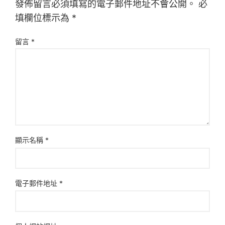
發佈留言必須填寫的電子郵件地址不會公開。
必
填欄位標示為
*
留言
*
顯示名稱
*
電子郵件地址
*