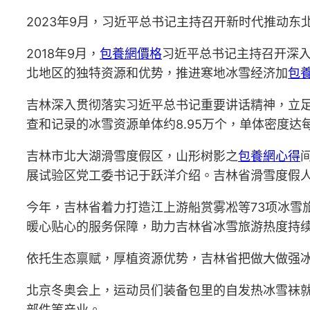
2023年9月，习近平总书记主持召开新时代推动东
2018年9月，
包養網價格
习近平总书记主持召开深入
北地区的独特资源和优势，推进寒地冰雪经济加
包
吉林深入贯彻落实习近平总书记重要讲话精神，立足
查和记录的冰雪资源单体约8.95万个，单体密度达每
吉林市北大湖滑雪度假区，山形树影之
包養網心得
展试验区党工委书记于跃洋介绍。吉林省滑雪度假
今年，吉林省着力打造江上游船赏雾凇等73项冰雪
暖心贴心的服务保障，助力吉林省冰雪旅游热度持
依托生态禀赋，厚植资源优势，吉林省把做大做强
北京冬奥会上，运动员们装备包里的自发热冰雪袜
部件等产业。