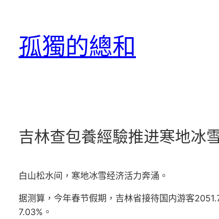
跳
至
孤獨的總和
主
要
內
容
吉林查包養經驗推进寒地冰雪
白山松水间，寒地冰雪经济活力奔涌。
据测算，今年春节假期，吉林省接待国内游客2051.
7.03%。