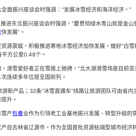
北全面振兴座谈会时强调：“发展冰雪经济和海洋经济。”
推进东北振兴座谈会时强调，“要贯彻绿水青山就是金山
養
快发展”。
资源禀赋，积极推进寒地冰雪经济加快发展，做好“白雪
平方公里0.48个。
间，滑雪爱好者正在雪道上驰骋。“北大湖滑雪场是目前亚
人次连续多年位居全国前列。
旅游新产品；32条“冰雪直通车”线路让旅游团队可由省
续提升。
冰雪产
包養
业作为引领老工业基地振兴发展、转型升级的
就产自吉林省辽源市。作为全国首批资源枯竭型城市经济