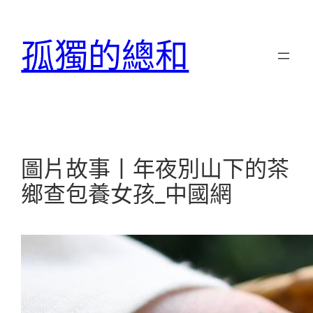
跳
至
孤獨的總和
主
要
內
容
圖片故事丨年夜別山下的茶
鄉查包養女孩_中國網