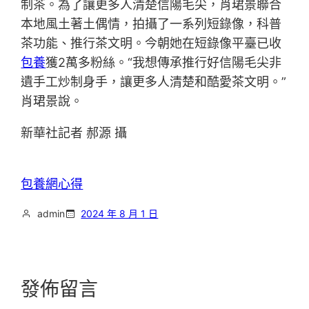
制茶。為了讓更多人清楚信陽毛尖，肖珺景聯合
本地風土著土偶情，拍攝了一系列短錄像，科普
茶功能、推行茶文明。今朝她在短錄像平臺已收
包養
獲2萬多粉絲。“我想傳承推行好信陽毛尖非
遺手工炒制身手，讓更多人清楚和酷愛茶文明。”
肖珺景說。
新華社記者 郝源 攝
包養網心得
admin
2024 年 8 月 1 日
發佈留言