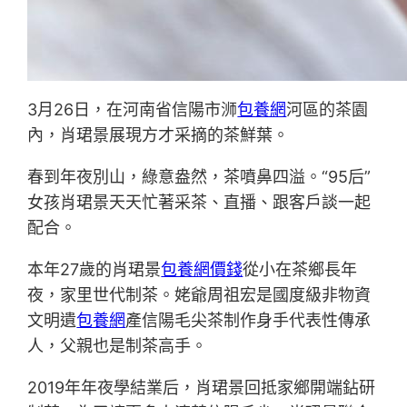
3月26日，在河南省信陽市浉
包養網
河區的茶園
內，肖珺景展現方才采摘的茶鮮葉。
春到年夜別山，綠意盎然，茶噴鼻四溢。“95后”
女孩肖珺景天天忙著采茶、直播、跟客戶談一起
配合。
本年27歲的肖珺景
包養網價錢
從小在茶鄉長年
夜，家里世代制茶。姥爺周祖宏是國度級非物資
文明遺
包養網
產信陽毛尖茶制作身手代表性傳承
人，父親也是制茶高手。
2019年年夜學結業后，肖珺景回抵家鄉開端鉆研