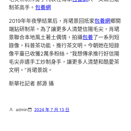
制茶高手。
包養網
2019年年夜學結業后，肖珺景回抵家
包養網
鄉開
端鉆研制茶。為了讓更多人清楚信陽毛尖，肖珺
景聯合本地風土著土偶情，拍攝
包養
了一系列短
錄像，科普茶功能、推行茶文明。今朝她在短錄
像平臺已收獲2萬多粉絲。“我想傳承推行好信陽
毛尖非遺手工炒制身手，讓更多人清楚和酷愛茶
文明。”肖珺景說。
新華社記者 郝源 攝
admin
2024 年 7 月 13 日