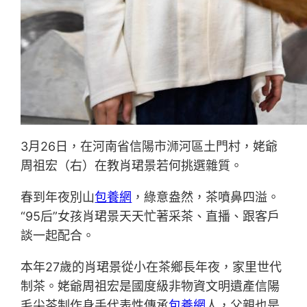
3月26日，在河南省信陽市浉河區土門村，姥爺
周祖宏（右）在教肖珺景若何挑選雜質。
春到年夜別山
包養網
，綠意盎然，茶噴鼻四溢。
“95后”女孩肖珺景天天忙著采茶、直播、跟客戶
談一起配合。
本年27歲的肖珺景從小在茶鄉長年夜，家里世代
制茶。姥爺周祖宏是國度級非物資文明遺產信陽
毛尖茶制作身手代表性傳承
包養網
人，父親也是