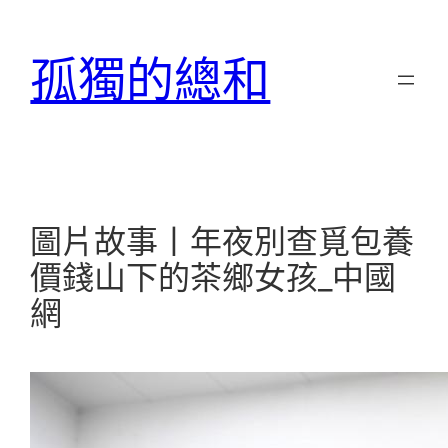
跳
至
孤獨的總和
主
要
內
容
圖片故事丨年夜別查覓包養
價錢山下的茶鄉女孩_中國
網