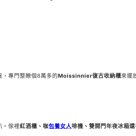
盤，專門整瞭個8萬多的
Moissinnier復古收納櫃
來擺
趴。傢裡
紅酒櫃、咖
包養女人
啡機、雙開門年夜冰箱還