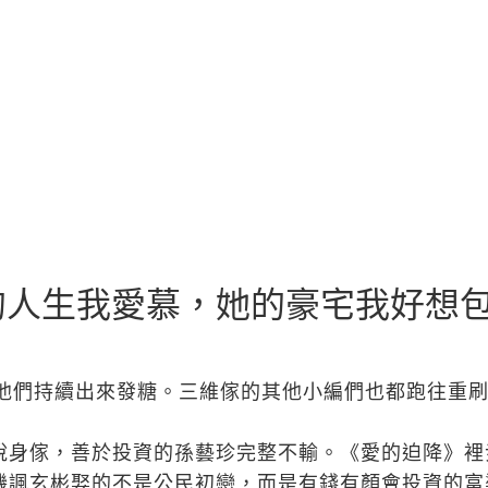
的人生我愛慕，她的豪宅我好想
著他們持續出來發糖。三維傢的其他小編們也都跑往重
說身傢，善於投資的孫藝珍完整不輸。《愛的迫降》裡
譏諷玄彬娶的不是公民初戀，而是有錢有顏會投資的富