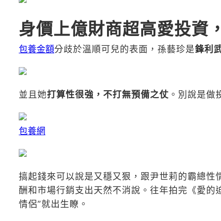
身價上億財商超高愛投資
包養金額
分歧於溫順可兒的表面，孫藝珍是
鋒利
並且她
打算性很強，不打無預備之仗
。別說是做
包養網
搞起錢來可以說是又穩又狠，跟尹世莉的霸總性
酬和市場行銷支出天然不消說。往年拍完《愛的
情侶”就出生瞭。