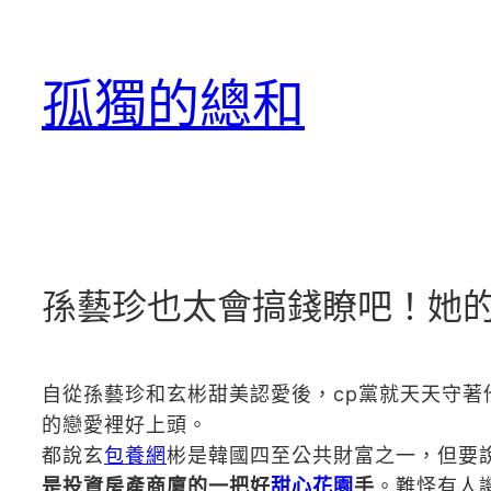
跳
至
孤獨的總和
主
要
內
容
孫藝珍也太會搞錢瞭吧！她
自從孫藝珍和玄彬甜美認愛後，cp黨就天天守
的戀愛裡好上頭。
都說玄
包養網
彬是韓國四至公共財富之一，但要
是投資房產商廈的一把好
甜心花園
手
。難怪有人