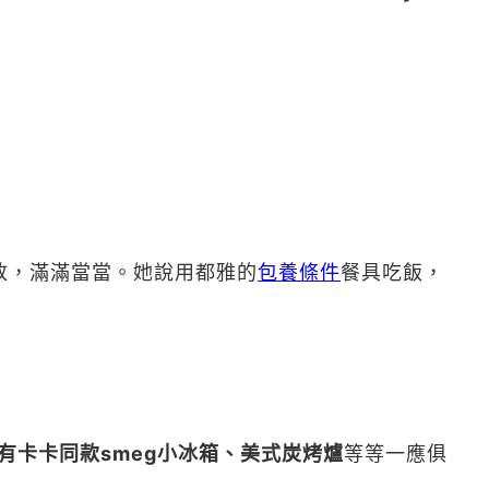
放，滿滿當當。她說用都雅的
包養條件
餐具吃飯，
有卡卡同款smeg小冰箱、美式炭烤爐
等等一應俱