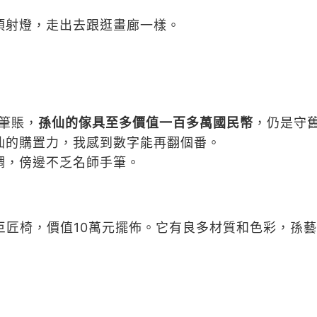
頂射燈，走出去跟逛畫廊一樣。
瞭筆賬，
孫仙的傢具至多價值一百多萬國民幣
，仍是守
仙的購置力，我感到數字能再翻個番。
調，傍邊不乏名師手筆。
巨匠椅，價值10萬元擺佈。它有良多材質和色彩，孫藝珍