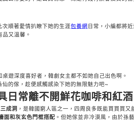
此次順著愛情扒瞭下她的生涯
包養網
日常，小編都將近
，有品又溫馨。
和桌遊深度喜好者，韓劇女主都不如她自己出色啊。
孫仙的傢，趁便感觸感染下她的無限魅力吧~
具
日常離不開鮮花咖啡和紅酒
區三成洞
，是韓國窮人區之一，四周良多既能買買買又能
墻面和灰玄色門框搭配
。但她傢並非冷漠風，由於孫