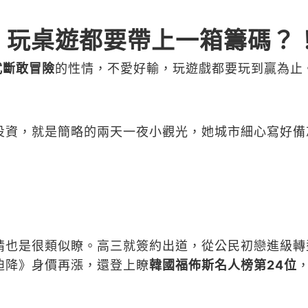
，
玩桌遊都要帶上一箱籌碼？
武斷敢冒險
的性情，不愛好輸，玩遊戲都要玩到贏為止
投資，就是簡略的兩天一夜小觀光，她城市細心寫好備
情也是很類似瞭。
高三就簽約出道，從公民初戀進級轉
迫降》身價再漲，還登上瞭
韓國福佈斯名人榜第24位