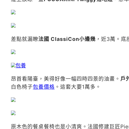
差點就漏瞭
法國 ClassiCon小邊幾
，近3萬。底
包養
昂首看陽臺，美得好像一幅四時四景的油畫。
戶外
白色椅子
包養價格
。這套大要1萬多。
原木色的餐桌餐椅也是小清爽。法國修建巨匠Pierre J