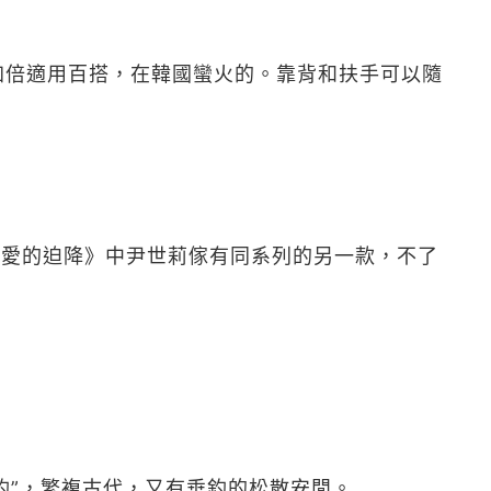
但加倍適用百搭，在韓國蠻火的。靠背和扶手可以隨
《愛的迫降》中尹世莉傢有同系列的另一款，不了
釣”，繁複古代，又有垂釣的松散安閒。