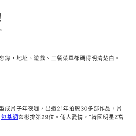
！
。
忘錄，地址、遊戲、三餐菜單都碼得明清楚白。
型成片子年夜咖，出道21年拍瞭30多部作品，片
，
包養網
玄彬排第29位。倆人愛情，“韓國明星Z富