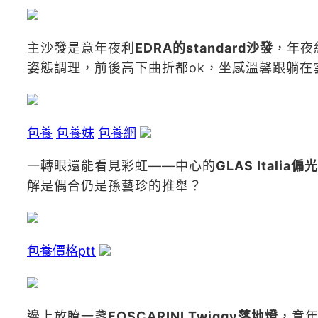
主沙發是意年夜利
EDRA的standard沙發
，年夜
姿態調理，前後高下曲折都ok，坐感溫馨跟躺在
包養
包養妹
包養網
一轉眼還能看見彩虹——中心的
GLAS Italia
解是偶合仍是孫藝珍的推舉？
包養價格ptt
邊上放瞭一盞
FOSCARINI Twiggy落地燈
，意年