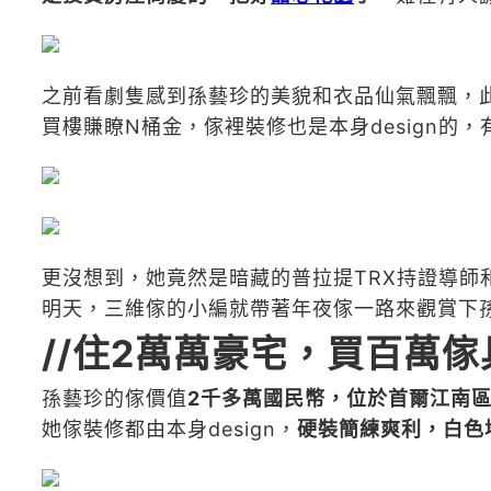
之前看劇隻感到孫藝珍的美貌和衣品仙氣飄飄，
買樓賺瞭N桶金，傢裡裝修也是本身design的
更沒想到，她竟然是暗藏的普拉提TRX持證導師
明天，三維傢的小編就帶著年夜傢一路來觀賞下
//
住2萬萬豪宅，買百萬傢
孫藝珍的傢價值
2千多萬國民幣，位於首爾江南
她傢裝修都由本身design，
硬裝簡練爽利，白色