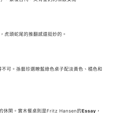
石，虎頭蛇尾的推翻感還挺妙的。
得不可。孫藝珍選瞭藍綠色桌子配淡黃色、橘色和
休閑。實木餐桌則是Fritz Hansen的
Essay
，