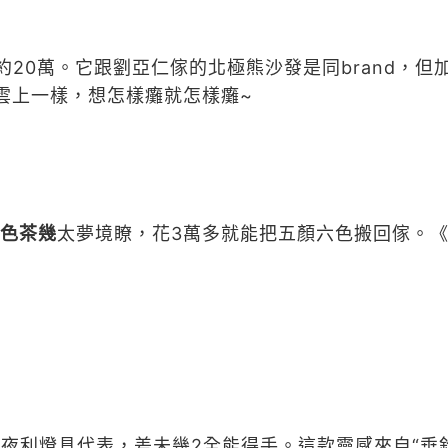
約20萬。它跟劉亞仁傢的北極熊沙發是同brand，
雲上一樣，想怎樣癱就怎樣癱~
偏光色茶幾
太夢境瞭，花3萬多就能把五顏六色搬回傢。
夜利燈具代表，差未幾2全能得手。這款靈感來自“垂