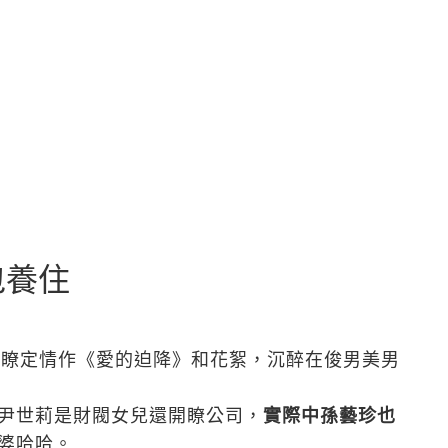
包養住
刷瞭定情作《愛的迫降》和花絮，沉醉在俊男美男
尹世莉是財閥女兒還開瞭公司，
實際中孫藝珍也
婆哈哈。