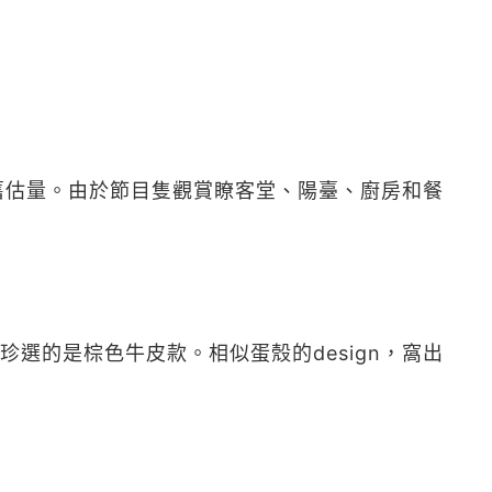
舊估量。由於節目隻觀賞瞭客堂、陽臺、廚房和餐
選的是棕色牛皮款。相似蛋殼的design，窩出