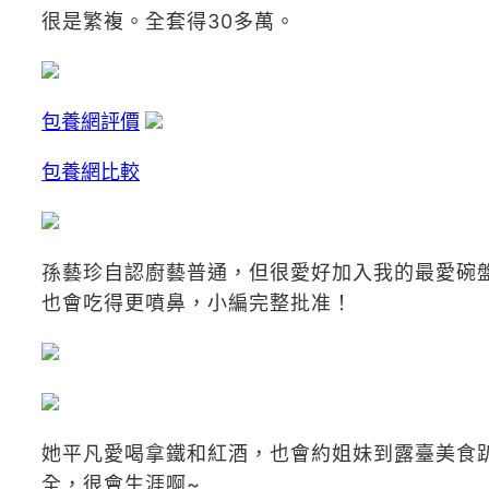
很是繁複。全套得30多萬。
包養網評價
包養網比較
孫藝珍自認廚藝普通，但很愛好加入我的最愛碗
也會吃得更噴鼻，小編完整批准！
她平凡愛喝拿鐵和紅酒，也會約姐妹到露臺美食
全，很會生涯啊~