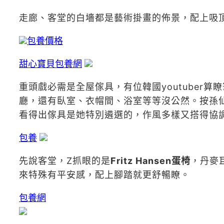
走廊、客堂的白墻都是藝術掛畫的佈景，配上吸
包養價格
甜心寶貝包養網
重頭戲必需是全屋傢具，有位韓國youtuber算
廳，還有臥室、衣帽間、浴室等等沒公然。按孫
看得出傢具是她特別遴選的，作風多樣又搭得協
包養
先說客堂，Z抓眼的是
Fritz Hansen蛋椅
，丹麥
來特殊有平安感，配上腳踏就更舒暢瞭。
包養網