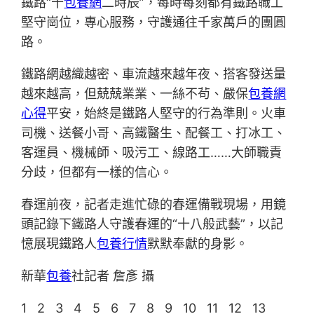
鐵路“十
包養網
二時辰”，每時每刻都有鐵路職工
堅守崗位，專心服務，守護通往千家萬戶的團圓
路。
鐵路網越織越密、車流越來越年夜、搭客發送量
越來越高，但兢兢業業、一絲不茍、嚴保
包養網
心得
平安，始終是鐵路人堅守的行為準則。火車
司機、送餐小哥、高鐵醫生、配餐工、打冰工、
客運員、機械師、吸污工、線路工……大師職責
分歧，但都有一樣的信心。
春運前夜，記者走進忙碌的春運備戰現場，用鏡
頭記錄下鐵路人守護春運的“十八般武藝”，以記
憶展現鐵路人
包養行情
默默奉獻的身影。
新華
包養
社記者 詹彥 攝
1 2 3 4 5 6 7 8 9 10 11 12 13