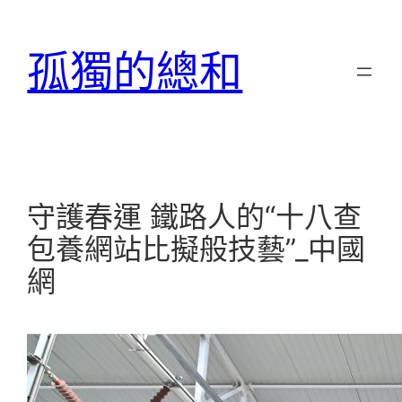
跳
至
孤獨的總和
主
要
內
容
守護春運 鐵路人的“十八查
包養網站比擬般技藝”_中國
網