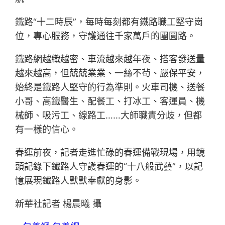
鐵路“十二時辰”，每時每刻都有鐵路職工堅守崗
位，專心服務，守護通往千家萬戶的團圓路。
鐵路網越織越密、車流越來越年夜、搭客發送量
越來越高，但兢兢業業、一絲不茍、嚴保平安，
始終是鐵路人堅守的行為準則。火車司機、送餐
小哥、高鐵醫生、配餐工、打冰工、客運員、機
械師、吸污工、線路工……大師職責分歧，但都
有一樣的信心。
春運前夜，記者走進忙碌的春運備戰現場，用鏡
頭記錄下鐵路人守護春運的“十八般武藝”，以記
憶展現鐵路人默默奉獻的身影。
新華社記者 楊晨曦 攝