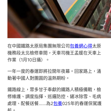
在中國鐵路太原局集團無限公司
包養網心得
太原
機務段太北檢修車間，天車司機王孟媛在天車上
作業（1月10日攝）。
一年一度的春運即將拉開年夜幕。回家路上，涌
動著中國人對團圓的溫熱期盼。
鐵路線上，眾多甘于奉獻的鐵路人積極備戰，檢
修維護、調度指揮、巡邏防控、鏟冰除雪、毛病
處理、配餐送餐……為2
包養
025年的春運保駕護
航。