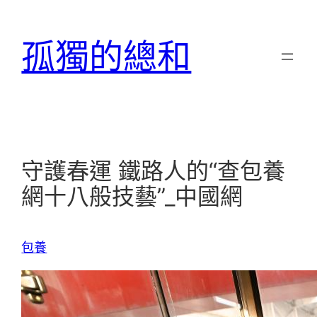
跳
至
孤獨的總和
主
要
內
容
守護春運 鐵路人的“查包養
網十八般技藝”_中國網
包養