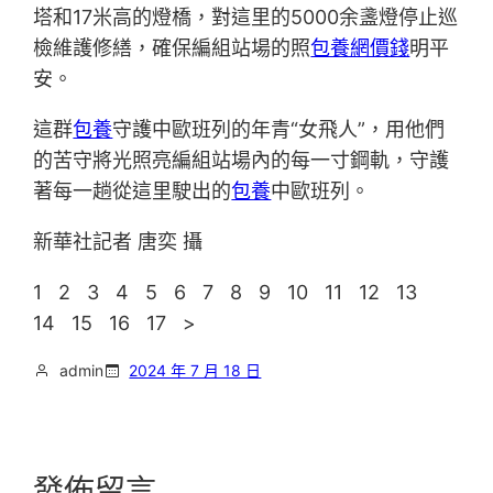
塔和17米高的燈橋，對這里的5000余盞燈停止巡
檢維護修繕，確保編組站場的照
包養網價錢
明平
安。
這群
包養
守護中歐班列的年青“女飛人”，用他們
的苦守將光照亮編組站場內的每一寸鋼軌，守護
著每一趟從這里駛出的
包養
中歐班列。
新華社記者 唐奕 攝
1 2 3 4 5 6 7 8 9 10 11 12 13
14 15 16 17 >
admin
2024 年 7 月 18 日
發佈留言