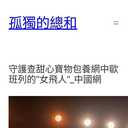
跳
至
孤獨的總和
主
要
內
容
守護查甜心寶物包養網中歐
班列的“女飛人”_中國網