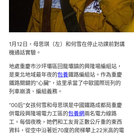
1月12日，母思琪（左）和何雪在停止功課前對講
機通話實驗。
地處重慶市沙坪壩區回龍壩鎮的興隆場編組站，
是東北地域最年夜的
包養
鐵路編組站。作為重慶
鐵路關鍵的“心臟”，這里承當了中歐國際班列的
列車崩潰、編組義務。
“00后”女孩何雪和母思琪是中國鐵路成都局重慶
供電段興隆場電力工區的
包養網
兩名電力線路
工。每個夜晚，她們和工友背正數公斤重的東西
資料，從空中沿著近70度的爬梯攀上22米高的電