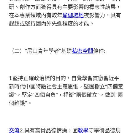
研、創作方面獲得具有主要影響的標志性結果，
在本專業領域內有較年
瑜伽場地
夜影響力，具有
趕超或堅持國內外先進程度的才能。
（二）“尼山青年學者”基礎
私密空間
條件:
1.堅持正確政治標的目的，自覺學習貫徹習近平
新時代中國特點社會主義思惟，堅固樹立“四個意
識”，堅定“四個自負”，捍衛“兩個確立”，做到“兩
個維護”。
交流
2.具有高貴品德情操，固
教學
守學術品德規