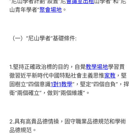
“尼山學者計劃”設置“尼
會議室出租
山學者”和“尼
山青年學者”
聚會場地
。
（一）“尼山學者”基礎條件:
1.堅持正確政治標的目的，自覺
教學場地
學習貫
徹習近平新時代中國特點社會主義思惟
家教
，堅
固樹立“四個意識
1對1教學
”，堅定“四個自負”，捍
衛“兩個確立”，做到“兩個維護”。
2.具有高貴品德情操，固守職業品德規范和學術
品德規范。