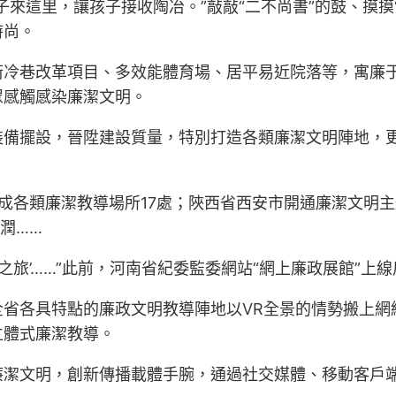
來這里，讓孩子接收陶冶。”敲敲“二不尚書”的鼓、摸摸
時尚。
街冷巷改革項目、多效能體育場、居平易近院落等，寓廉
眾感觸感染廉潔文明。
裝備擺設，晉陞建設質量，特別打造各類廉潔文明陣地，
成各類廉潔教導場所17處；陜西省西安市開通廉潔文明主
潤……
之旅’……”此前，河南省紀委監委網站“網上廉政展館”上
全省各具特點的廉政文明教導陣地以VR全景的情勢搬上網
立體式廉潔教導。
廉潔文明，創新傳播載體手腕，通過社交媒體、移動客戶