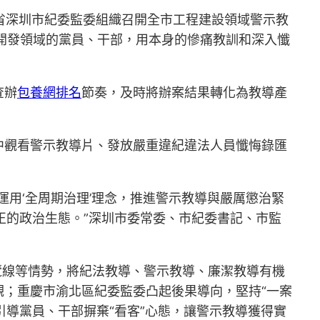
廣東省深圳市紀委監委組織召開全市工程建設領域警示教
盤開發領域的黨員、干部，用本身的慘痛教訓和深入懺
查辦
包養網排名
節奏，及時將辦案結果轉化為教導產
中觀看警示教導片、發放嚴重違紀違法人員懺悔錄匯
用‘全周期治理’理念，推進警示教導與嚴厲懲治緊
氣正的政治生態。”深圳市委常委、市紀委書記、市監
觀覽線等情勢，將紀法教導、警示教導、廉潔教導有機
；重慶市渝北區紀委監委凸起後果導向，堅持“一案
引導黨員、干部摒棄“看客”心態，讓警示教導獲得實