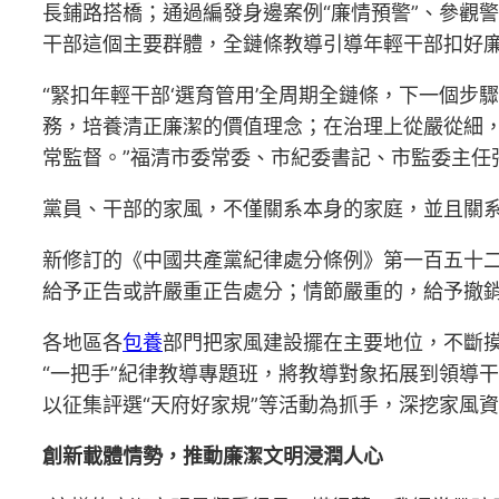
長鋪路搭橋；通過編發身邊案例“廉情預警”、參觀
干部這個主要群體，全鏈條教導引導年輕干部扣好廉
“緊扣年輕干部‘選育管用’全周期全鏈條，下一個
務，培養清正廉潔的價值理念；在治理上從嚴從細
常監督。”福清市委常委、市紀委書記、市監委主任
黨員、干部的家風，不僅關系本身的家庭，並且關
新修訂的《中國共產黨紀律處分條例》第一百五十
給予正告或許嚴重正告處分；情節嚴重的，給予撤銷
各地區各
包養
部門把家風建設擺在主要地位，不斷摸
“一把手”紀律教導專題班，將教導對象拓展到領導
以征集評選“天府好家規”等活動為抓手，深挖家風
創新載體情勢，推動廉潔文明浸潤人心