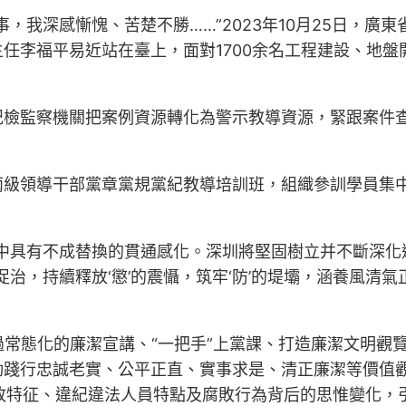
，我深感慚愧、苦楚不勝……”2023年10月25日，
任李福平易近站在臺上，面對1700余名工程建設、地
紀檢監察機關把案例資源轉化為警示教導資源，緊跟案件
兩級領導干部黨章黨規黨紀教導培訓班，組織參訓學員集
中具有不成替換的貫通感化。深圳將堅固樹立并不斷深化運
促治，持續釋放‘懲’的震懾，筑牢‘防’的堤壩，涵養風清
通過常態化的廉潔宣講、“一把手”上黨課、打造廉潔文明
動踐行忠誠老實、公平正直、實事求是、清正廉潔等價值觀
腐敗特征、違紀違法人員特點及腐敗行為背后的思惟變化，