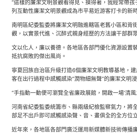
“這樣的廉潔文明景觀看得見、摸得著，我經常帶孩子
列互動性廉潔文明景觀成為市平易近游客打卡的新
南明區紀委監委將廉潔文明融進轄區老舊小區和背
觀，以實景代進、沉醉式親身經歷的方法讓干部群
文以化人，廉以養德。各地區各部門優化資源設置
抵抗腐敗的傑出風尚。
寧夏回族自治區升級打造6個廉潔文明教導基地，建
客在出行過程中感觸感染“潤物細無聲”的廉潔文明浸
“手指動一動便可瀏覽全省廉政展館，開啟一場‘清風
河南省紀委監委統籌市、縣兩級紀檢監察氣力，將
部足不出戶即可感觸感染聲、音、畫俱全的全方位
近年來，各地區各部門廣泛運用新媒體新技術傳播