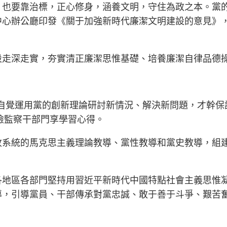
；也要靠治標，正心修身，涵養文明，守住為政之本。黨
中心辦公廳印發《關于加強新時代廉潔文明建設的意見》
設走深走實，夯實清正廉潔思惟基礎、培養廉潔自律品德
自覺運用黨的創新理論研討新情況、解決新問題，才幹保
紀檢監察干部門享學習心得。
系統的馬克思主義理論教導、黨性教導和黨史教導，組建
各地區各部門堅持用習近平新時代中國特點社會主義思惟
導，引導黨員、干部傳承對黨忠誠、敢于善于斗爭、艱苦