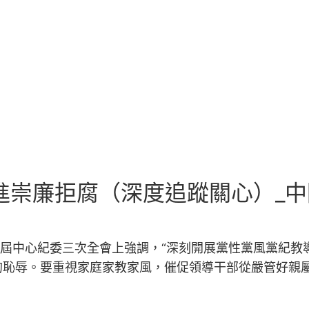
進崇廉拒腐（深度追蹤關心）_中
十屆中心紀委三次全會上強調，“深刻開展黨性黨風黨紀
的恥辱。要重視家庭家教家風，催促領導干部從嚴管好親