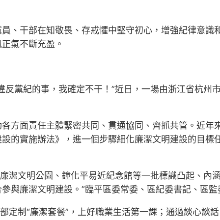
黨員、干部在知敬畏、存戒懼中堅守初心，增強紀律意識
風正氣不斷充盈。
違反黨紀的事，我確定不干！”近日，一場由浙江省杭州
動各方面責任主體緊密共同、貫通協同、齊抓共管。近年
設的實施辦法》，進一個步驟細化廉潔文明建設的目標任務
河廉潔文明公園、鐘化平易近紀念館等一批標識凸起、內
參與廉潔文明建設。”臨平區委常委、區紀委書記、區監
干部定制“廉潔套餐”，上好職業生活第一課；通過談心談話