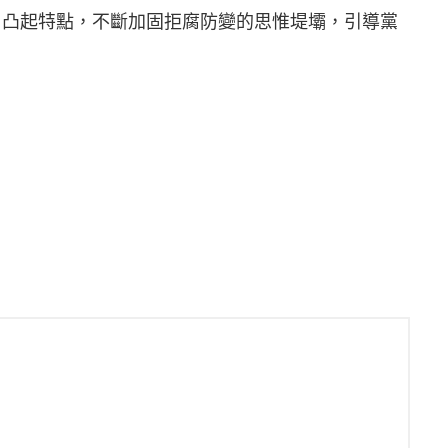
、凸起特點，不斷加固拒腐防變的思惟堤壩，引導黨