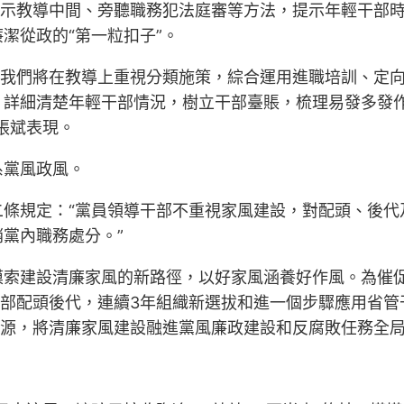
警示教導中間、旁聽職務犯法庭審等方法，提示年輕干部時
潔從政的“第一粒扣子”。
步驟我們將在教導上重視分類施策，綜合運用進職培訓、定
，詳細清楚年輕干部情況，樹立干部臺賬，梳理易發多發
張斌表現。
系黨風政風。
二條規定：“黨員領導干部不重視家風建設，對配頭、後代
黨內職務處分。”
索建設清廉家風的新路徑，以好家風涵養好作風。為催促
干部配頭後代，連續3年組織新選拔和進一個步驟應用省管
資源，將清廉家風建設融進黨風廉政建設和反腐敗任務全