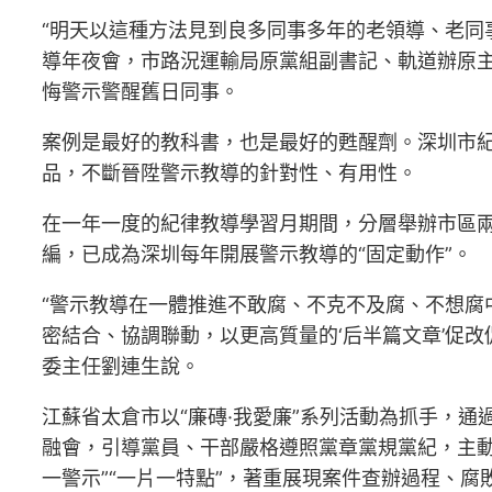
“明天以這種方法見到良多同事多年的老領導、老同事
導年夜會，市路況運輸局原黨組副書記、軌道辦原主
悔警示警醒舊日同事。
案例是最好的教科書，也是最好的甦醒劑。深圳市
品，不斷晉陞警示教導的針對性、有用性。
在一年一度的紀律教導學習月期間，分層舉辦市區
編，已成為深圳每年開展警示教導的“固定動作”。
“警示教導在一體推進不敢腐、不克不及腐、不想腐
密結合、協調聯動，以更高質量的‘后半篇文章’促改
委主任劉連生說。
江蘇省太倉市以“廉磚·我愛廉”系列活動為抓手，
融會，引導黨員、干部嚴格遵照黨章黨規黨紀，主
一警示”“一片一特點”，著重展現案件查辦過程、