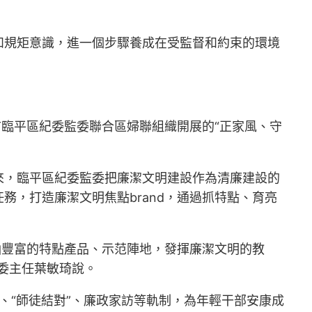
和規矩意識，進一個步驟養成在受監督和約束的環境
市臨平區紀委監委聯合區婦聯組織開展的“正家風、守
來，臨平區紀委監委把廉潔文明建設作為清廉建設的
，打造廉潔文明焦點brand，通過抓特點、育亮
涵豐富的特點產品、示范陣地，發揮廉潔文明的教
委主任葉敏琦說。
、“師徒結對”、廉政家訪等軌制，為年輕干部安康成