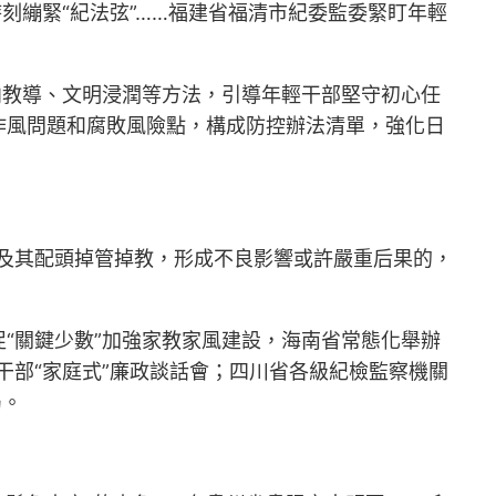
刻繃緊“紀法弦”……福建省福清市紀委監委緊盯年輕
向教導、文明浸潤等方法，引導年輕干部堅守初心任
作風問題和腐敗風險點，構成防控辦法清單，強化日
及其配頭掉管掉教，形成不良影響或許嚴重后果的，
“關鍵少數”加強家教家風建設，海南省常態化舉辦
干部“家庭式”廉政談話會；四川省各級紀檢監察機關
局。