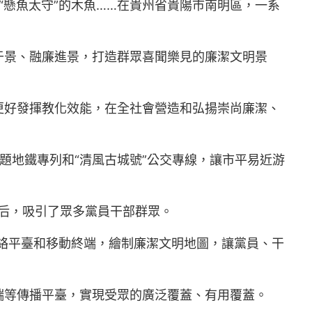
“懸魚太守”的木魚……在貴州省貴陽市南明區，一系
于景、融廉進景，打造群眾喜聞樂見的廉潔文明景
更好發揮教化效能，在全社會營造和弘揚崇尚廉潔、
題地鐵專列和“清風古城號”公交專線，讓市平易近游
線后，吸引了眾多黨員干部群眾。
絡平臺和移動終端，繪制廉潔文明地圖，讓黨員、干
端等傳播平臺，實現受眾的廣泛覆蓋、有用覆蓋。