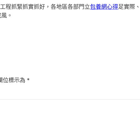
性工程抓緊抓實抓好，各地區各部門立
包養網心得
足實際
成風。
欄位標示為
*