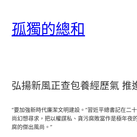
跳
至
孤獨的總和
主
要
內
容
弘揚新風正查包養經歷氣 推
“要加強新時代廉潔文明建設。”習近平總書記在二
尚幻想尋求，把以權謀私、貪污腐敗當作是極年夜
腐的傑出風尚。”