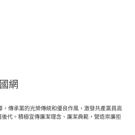
國網
教導，傳承黨的光榮傳統和優良作風，激發共產黨員高
屬後代。積極宣傳廉潔理念、廉潔典範，營造崇廉拒