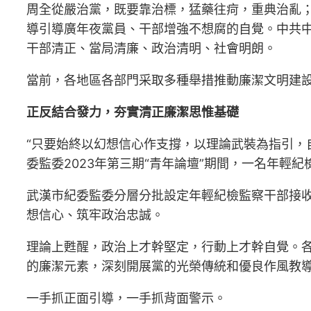
周全從嚴治黨，既要靠治標，猛藥往疴，重典治亂
導引導廣年夜黨員、干部增強不想腐的自覺。中共
干部清正、當局清廉、政治清明、社會明朗。
當前，各地區各部門采取多種舉措推動廉潔文明建
正反結合發力，夯實清正廉潔思惟基礎
“只要始終以幻想信心作支撐，以理論武裝為指引，
委監委2023年第三期“青年論壇”期間，一名年輕
武漢市紀委監委分層分批設定年輕紀檢監察干部接收
想信心、筑牢政治忠誠。
理論上甦醒，政治上才幹堅定，行動上才幹自覺。
的廉潔元素，深刻開展黨的光榮傳統和優良作風教
一手抓正面引導，一手抓背面警示。