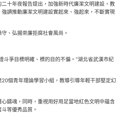
的二十年夜報告提出，加強新時代廉潔文明建設，教
，強調推動廉潔文明建設實起來、強起來，不斷實現
操守、弘揚崇廉拒腐社會風尚。
證斗爭目標明確、標的目的不偏。”湖北省武漢市紀
20個青年理論學習小組，教導引導年輕干部堅定幻
凝心鑄魂，同時，重視用好用足當地紅色文明中蘊含
奮斗等優秀品質。