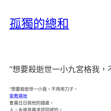
跳
至
孤獨的總和
主
要
內
容
“想要殺逝世一小九宮格我，
“想要殺逝世一小我，不用用刀子，
家教場地
隻需日日挑他的錯處，
人，永遠是需求認同感的。