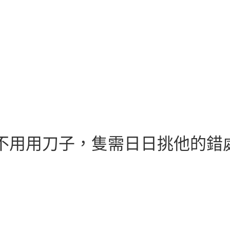
不用用刀子，隻需日日挑他的錯