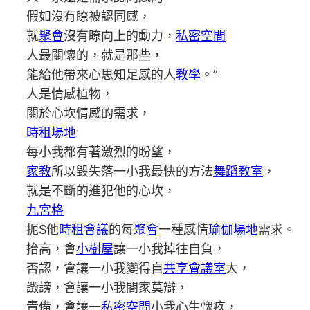
假如沒有瞭被認同感，
就
聚會
沒有瞭向上的動力，
私密空間
人最關懷的，就是那些，
能給他帶來心思知足感的人
教學
。”
人是情感植物，
關於心坎情感的需求，
時租場地
每小我都有著激烈的盼望，
家教
所以毀失落一小我最快的方法
舞蹈教室
，
就是不斷的進犯他的心坎，
九宮格
扼S他
時租會議
的每
聚會
一種感情
瑜伽場地
需求。
抬高，會
小樹屋
讓一小我掉往自負，
否認，會讓一小我變得自
共享會議室
大，
譭謗，會讓一小我閤家莫辯，
責備，會讓一
私密空間
小我心生愧疚，