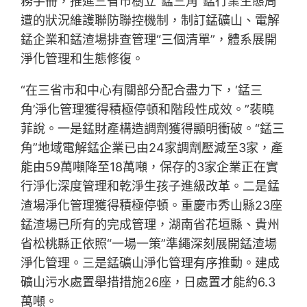
務手冊，推進三省市樹立“錳三角”錳行業生態周
遭的狀況維護聯防聯控機制，制訂錳礦山、電解
錳企業和錳渣場排查管理“三個清單”，體系展開
淨化管理和生態修復。
“在三省市和中心有關部分配合盡力下，‘錳三
角’淨化管理獲得積極停頓和階段性成效。”裴曉
菲說。一是錳財產構造調劑獲得顯明衝破。“錳三
角”地域電解錳企業已由24家調劑壓減至3家，產
能由59萬噸降至18萬噸，保存的3家企業正在實
行淨化深度管理和乾淨生孩子進級改革。二是錳
渣場淨化管理獲得積極停頓。重慶市秀山縣23座
錳渣場已所有的完成管理，湖南省花垣縣、貴州
省松桃縣正依照“一場一策”準繩深刻展開錳渣場
淨化管理。三是錳礦山淨化管理有序推動。建成
礦山污水處置舉措措施26座，日處置才能約6.3
萬噸。