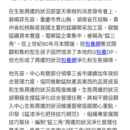
在生態周遭的狀況部當天舉辦的消息發布會上，
裴曉菲先容，重慶市秀山縣、湖南省花垣縣、貴
州省松桃縣是我國主要的錳礦開采加工區，碳酸
錳礦資本豐盛、電解錳企業集中，被稱為“錳三
角”。從上世紀80年月末開端，掠
包養網
奪式開
闢和集約型生孩子固然增添了本地的G
包養
DP，
但也形成了周遭的狀況
包養網
淨化和生態損壞。
他先容，中心有關部分領導三省市連續加年夜綜
合管理力度，協同推動錳財產高東西的品質成長
和生態周遭的狀況高程度維護。生態周遭的狀況
部積極支撐錳淨化綜合管理任務，將相干題目歸
入中心生態周遭的狀況維護督察追蹤關心重點，
印發《錳渣淨化把持技巧規范》，組織專家展開
技巧幫扶，編制“錳三角”周遭的狀況淨化管理任