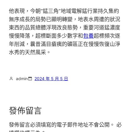
他表現，今朝“錳三角”地域電解錳行業持久集約
無序成長的局勢已顯明轉變，地表水周遭的狀況
東西的品質總體浮現改良態勢，重要河道錳濃度
慢慢降落，超標斷面多少數字和
包養
超標頻次逐
年削減，曩昔滿目瘡痍的礦區正在慢慢恢復山淨
水秀的天然風采。
admin
2024 年 5 月 5 日
發佈留言
發佈留言必須填寫的電子郵件地址不會公開。
必