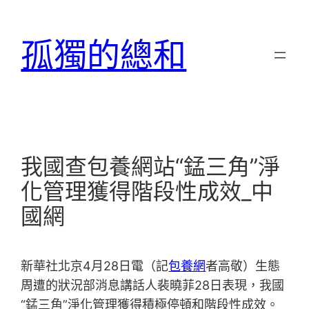
跳
至
孤獨的總和
主
要
內
容
我國查包養網站“錳三角”淨
化管理獲得階段性成效_中
國網
新華社北京4月28日電（記
包養網
者高敬）生態
周遭的狀況部消息講話人裴曉菲28日表現，我國
“錳三角”淨化管理獲得積極停頓和階段性成效。