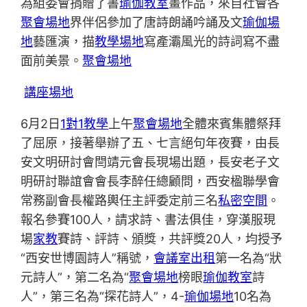
為組委會捐贈了書
瑜伽教室
畫作品，來自社會各
聚會場地
界伴侶參加了唐詩朗誦吟誦及文
瑜伽場
地
藝匯演，描
教學場地
寫產灞風光的詩詞寫不盡
面前美景。
聚會場地
講座場地
6月2日
1對1教學
上午
聚會場地
全體來賓集體祭拜
了屈原，接著舉辦了五、七言絕句年夜賽，由長
安文明研討會閆靖元會長現場出題，長安老子文
明研討聯誼會會長李醉任總顧問，西安楹聯學會
常務副會長權路輿任主評委定前三名
私密空間
。
報名參賽100人，請求詩、書法俱佳，穿漢服現
場
家教
賽詩、評詩、頒獎，共評獎20人，均授予
“西安世博園詩人”稱號，
會議室出租
第一名為“狀
元詩人”，第二名為“
聚會場地
榜眼
瑜伽教室
詩
人”，第三名為“探花詩人”，4-
瑜伽場地
10名為