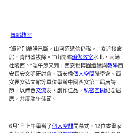
舞蹈教室
“灞浐別離腸已斷，山河迢遞信仍稀。””素浐接宸
居，青門盛祓除。””山開灞
瑜伽教室
水北，雨過
杜陵西。”端午節又到，西安世博園繼續與
教學
西
安長安文明研討會、西安楹
個人空間
聯學會、西
安長安弘文館等單位舉辦中國西安第三屆唐詩
節，以詩會
交流
友，創作佳品，
私密空間
紀念屈
原，共度端午佳節。
6月1日上午舉辦了
個人空間
開幕式，12位書畫家