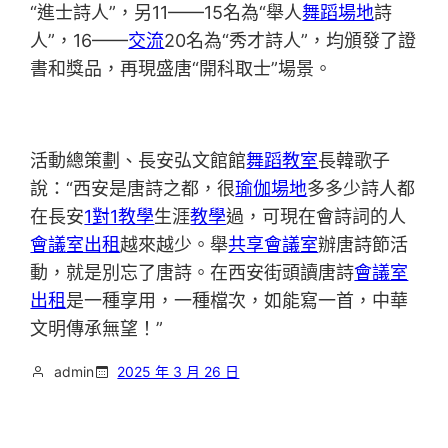
“進士詩人”，另11——15名為“舉人
舞蹈場地
詩
人”，16——
交流
20名為“秀才詩人”，均頒發了證
書和獎品，再現盛唐“開科取士”場景。
活動總策劃、長安弘文館館
舞蹈教室
長韓歌子
說：“西安是唐詩之都，很
瑜伽場地
多多少詩人都
在長安
1對1教學
生涯
教學
過，可現在會詩詞的人
會議室出租
越來越少。舉
共享會議室
辦唐詩節活
動，就是別忘了唐詩。在西安街頭讀唐詩
會議室
出租
是一種享用，一種檔次，如能寫一首，中華
文明傳承無望！”
admin
2025 年 3 月 26 日