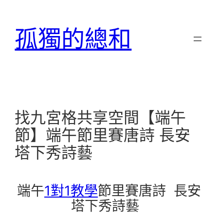
跳
至
孤獨的總和
主
要
內
容
找九宮格共享空間【端午
節】端午節里賽唐詩 長安
塔下秀詩藝
端午
1對1教學
節里賽唐詩 長安
塔下秀詩藝