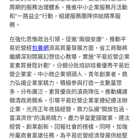
周期的服務治理體系，推進中小企業服務月活動
和“一路益企”行動，組建服務團隊供給精準服
務。
在強化思惟政治引領、促進“兩個安康”、推動平
易近營經
包養網
濟高質量發展方面，省工商聯將
繼續深刻開展幻想信心教導，實施“平易近營企業
家素質晉陞計劃”，分類分批培訓培養優秀平易近
營企業家、中小微企業領頭人、青年創業者。鼎
力弘揚企業家精力，積極參與打造一支數量眾
多、分布廣泛、素質優良的滇商隊伍。推動構建
親清政商關系，引導平易近營企業家遵紀遵法辦
企業、光亮正年夜搞經營，鼎力弘揚“開放包涵、
富滇濟世”的滇商精力，盡力爭當愛國敬業、遵法
經營、創業創新、回報社會的榜樣。同時，加強
所屬商會黨建任務，為平易近營經濟發展供給堅