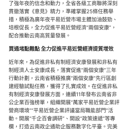
了強年夜的信念和動力，全省各級工商聯將深刻
貫徹落實《意見》精力，準確掌握25條任務舉
措，積極為廣年夜平易近營市場主體加油鼓勁、
培根促長，全力促進平易近營經濟“兩個安康”，
配合推動云南高質量發展。
買通堵點難點 全力促進平易近營經濟提質增效
近年來，為促進非私有制經濟安康發展和非私有
制經濟人士安康成長，落實促進“兩個安康”三年
行動計劃，云南省積極推廣“兩個安康”先行區創
建經驗試點任務，獲得了扎實成效。在促進非私
有制經濟安康發展方面，連續11年發布云南省非
公企業百強榜單，組織開展“萬家平易近營企業評
營商環境”“平易近營企業評議當局職能部門”活
動。開展“千企百會調研”、開設“政策速遞”等專
欄，打造云南政企通助企服務數字化平臺。完美