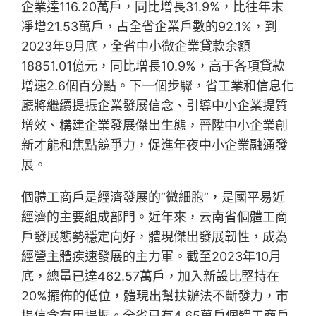
企業達116.20萬戶，同比增長31.9%，比往年末
凈增21.53萬戶，占全省企業戶數的92.1%，到
2023年9月底，全省中小微企業貸款余額
18851.01億元，同比增長10.9%，高于各項貸款
增速2.6個百分點。下一個步驟，省工業和信息化
廳將繼續提振企業發展信念、引導中小企業提質
增效、構建企業發展傑出生態，晉陞中小企業創
新才能和焦點競爭力，促進年夜中小企業融通發
展。
個體工商戶是經濟發展的“微細胞”，是國平易近
經濟的主要組成部門。近年來，云南省個體工商
戶發展態勢穩定向好，體現傑出發展韌性，成為
經營主體疾速發展的主力軍。截至2023年10月
底，總量已達462.57萬戶，加入新設比堅持在
20%擺佈的低位，體現出幫扶辦法不斷發力，市
場信念有用提振。全省已有4.65萬戶個體工商戶