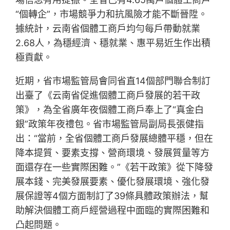
“個轉企”，市場競爭力和抗風險才能不斷晉陞。
據統計，云南省個體工商戶均勻每戶帶動就業
2.68人，為穩經濟、穩就業、惠平易近生作出積
極貢獻。
近期，省市場監管局會同省直14個部門聯合制訂
出臺了《云南省促進個體工商戶發展的若干政
策》，為全省廣年夜個體工商戶奉上了“真金白
銀”政策年夜禮包。省市場監管局副局長張健指
出：“當前，全省個體工商戶發展總體平穩，但在
降本提質、要素支撐、營商環境、發展質量等方
面還存在一些實際困難。”《若干政策》從下降發
展本錢、完美發展要素、優化發展環境、強化發
展保證等4個方面制訂了39條具體政策辦法，幫
助解決個體工商戶經營過程中面臨的實際困難和
凸起問題。