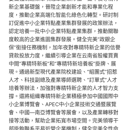
新企業基礎盤，晉陞企業創新才能和專業化程
度，推動企業高端化智能化綠色化轉型。研討制
訂促進中小企業特點產業集群發展的政策辦法，
認定培養一批中小企業特點產業集群，推動關聯
度較高的企業進園集群發展。健全完美“政銀企
保”銜接任務機制，加年夜對專精特新企業的信譽
貸款投放力度，繼續引導企業在云南省股權買賣
中間“專精特新板”和“專精特新培養板”掛牌、展
現。通過新型現代產業院校建設、“組團式”招惹
人才、科技副總及產業導師選聘、“訂單式”人才
培養等辦法，加強對專精特新企業的人才智力支
撐。還將組織專精特新企業積極參加中國國際中
小企業博覽會、APEC中小企業技術交通暨展覽
會、中國—南亞博覽會等展會，以及產業轉移對
接等活動，幫助企業拓寬市場空間。完美領導干
部掛鉤聯系平易近營企業機制，健全完美全性命