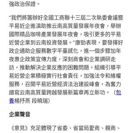
強政治保證。
“我們將籌辦好全國工商聯十三屆二次執委會議暨
平易近企進滇助推云南高質量發展年夜會，舉辦
國際精品咖啡產業發展年夜會，吸引更多的平易
近營企業到云南投資發展。”康勁表現，要發揮好
政企通助企服務數字平臺感化，進一個步驟加年
夜惠企政策宣傳力度，深刻商會和企業調研走
訪，推動解決企業反應的困難問題。組織引導平
易近營企業積極實行社會責任，加強法令和維權
服務，召開平易近營經濟法治建設峰會，為奮力
譜寫云南高質量跨越發展新篇章再立新功。（
包
養
楊抒燕 段曉瑞）
企業聲音
《意見》充足體現了省委、省當局愛商、親商、