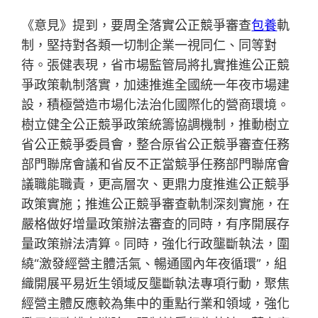
《意見》提到，要周全落實公正競爭審查
包養
軌
制，堅持對各類一切制企業一視同仁、同等對
待。張健表現，省市場監管局將扎實推進公正競
爭政策軌制落實，加速推進全國統一年夜市場建
設，積極營造市場化法治化國際化的營商環境。
樹立健全公正競爭政策統籌協調機制，推動樹立
省公正競爭委員會，整合原省公正競爭審查任務
部門聯席會議和省反不正當競爭任務部門聯席會
議職能職責，更高層次、更鼎力度推進公正競爭
政策實施；推進公正競爭審查軌制深刻實施，在
嚴格做好增量政策辦法審查的同時，有序開展存
量政策辦法清算。同時，強化行政壟斷執法，圍
繞“激發經營主體活氣、暢通國內年夜循環”，組
織開展平易近生領域反壟斷執法專項行動，聚焦
經營主體反應較為集中的重點行業和領域，強化