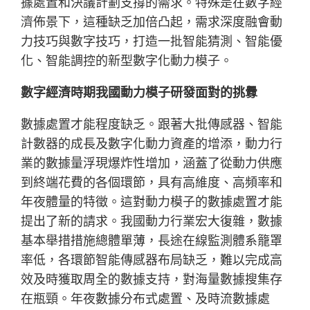
據處置和決議計劃支撐的需求。特殊是在數字經
濟佈景下，這種缺乏加倍凸起，需求深度融會動
力技巧與數字技巧，打造一批智能猜測、智能優
化、智能調控的新型數字化動力模子。
數字經濟時期我國動力模子研發面對的挑釁
數據處置才能程度缺乏。跟著大批傳感器、智能
計數器的成長及數字化動力資產的增添，動力行
業的數據量浮現爆炸性增加，涵蓋了從動力供應
到終端花費的各個環節，具有高維度、高頻率和
年夜體量的特徵。這對動力模子的數據處置才能
提出了新的請求。我國動力行業宏大復雜，數據
基本舉措措施總體單薄，長途在線監測體系籠罩
率低，各環節智能傳感器布局缺乏，難以完成高
效及時獲取周全的數據支持，對海量數據搜集存
在瓶頸。年夜數據分布式處置、及時流數據處