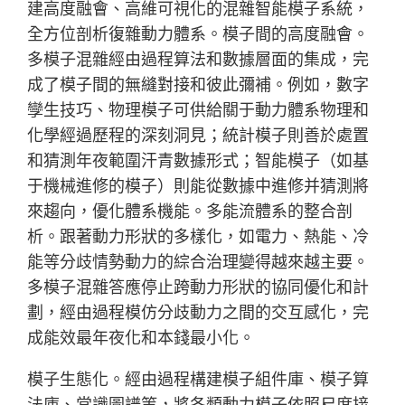
建高度融會、高維可視化的混雜智能模子系統，
全方位剖析復雜動力體系。模子間的高度融會。
多模子混雜經由過程算法和數據層面的集成，完
成了模子間的無縫對接和彼此彌補。例如，數字
孿生技巧、物理模子可供給關于動力體系物理和
化學經過歷程的深刻洞見；統計模子則善於處置
和猜測年夜範圍汗青數據形式；智能模子（如基
于機械進修的模子）則能從數據中進修并猜測將
來趨向，優化體系機能。多能流體系的整合剖
析。跟著動力形狀的多樣化，如電力、熱能、冷
能等分歧情勢動力的綜合治理變得越來越主要。
多模子混雜答應停止跨動力形狀的協同優化和計
劃，經由過程模仿分歧動力之間的交互感化，完
成能效最年夜化和本錢最小化。
模子生態化。經由過程構建模子組件庫、模子算
法庫、常識圖譜等，將各類動力模子依照尺度接