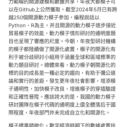
力範疇的開源建模和數據共享，年夜大都模子可
以在Github上公然獲取。截至2024年5月已有跨
越250個開源動力模子參加，編程說話以
Python、R為主，并且開源的動力模子逐步接近
貿易模子的效能，動力模子情形研討的通明度題
目也呈現了響應的尺度。今朝，年夜型研討機構
的模子都陸續做了開源化處置，模子的開源化有
利于被分歧研討小組用于涵蓋全球和區域標準的
動力題目研討。總體來看，動力模子朝開源化的
標的目的成長是一種必定的趨向，有助于彌公道
論和實行的差距，發生更年夜社會影響，增添模
子通明性，加快模子改良，增進模子的穿插驗證
和正確性晉陞。應該誇大的是，我國的動力模子
研討團隊在模子代碼的通明度上還全體落后于國
際程度，年夜部門并未完成自立化和開源化。
模子標準精緻化。數字經濟時期下的數據處置技