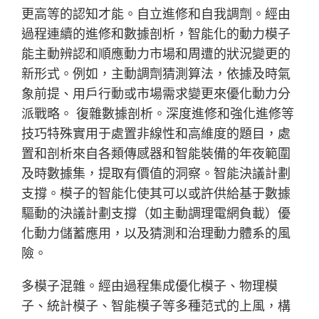
更高等的認知才能。自立進修和自我調劑。經由
過程連續的進修和數據剖析，智能化的動力模子
能主動辨認和順應動力市場和周遭的狀況變更的
新形式。例如，主動調劑猜測算法，依據及時氣
象前提、用戶行動或市場需求變更來優化動力分
派戰略。 復雜數據剖析。深度進修和強化進修等
技巧特殊實用于處置非線性和高維度的題目，處
置和剖析來自各類傳感器和智能裝備的年夜範圍
及時數據集，提取有價值的洞察。智能決議計劃
支撐。模子的智能化使其可以或許供給基于數據
驅動的決議計劃支撐（如主動調理電網負載）優
化動力儲蓄應用，以及猜測和治理動力體系的風
險。
多模子混雜。經由過程集成優化模子、物理模
子、統計模子、智能模子等多種范式的上風，構