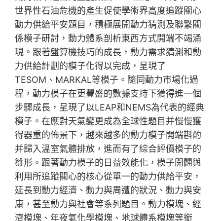
世界性石油危機的產生促使學術界高度追蹤關心
動力供給平安題目，積極展開動力猜測及聯繫關
係模子研討，動力體系剖析東西方式開端不竭涌
現。跟著盤算機技巧的成長，動力需求猜測和動
力供給計劃的模子化得以完成，呈現了
TESOM、MARKAL等模子。隨同動力市場化過
程，動力模子在更豐盛的數據支持下獲得進一個
步驟成長，呈現了以LEAP和NEMS為代表的經典
模子。在應對天氣變更成為全球性題目并慢慢獲
得器重的佈景下，越來越多的動力模子開端斟酌
并歸入溫室氣體排放，進而有了綜合評價模子的
雛形。跟著動力模子的日益效能化，模子開闢與
利用所追蹤關心的核心從單一的動力供給平安，
延長到動力經濟、動力與周遭的狀況、動力與安
康，甚至動力與社會等系列題目。動力模塊、經
濟模塊、年夜氣化學模塊、地球體系模塊等銜