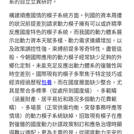
系的自立立異研討。
構建順應國情的模子系統方面。列國的資本周遭
的狀況前提差別請求動力模子擁有可以或許精準
反應國度特色的模子系統，而我國的動力體系展
示出動力資本天賦多樣、動力需求連續增加，以
及政策調控性強、束縛前提多等奇特性。盡管這
般，今朝國際應用的動力模子經常缺少足夠的外
鄉化定制，未能充足反應出動力體系的復雜性與
時空差別。國際現有的模子多聚焦于特定技巧或
經濟經過歷程
包養
，而在國度層面缺少整合，尤
其是聚合多標準（從處所到國度級）、多範疇
（涵蓋財產、居平易近和路況多個動力花費範
疇）、多場景（正常供需均衡、突發事務呼應等
情境）的動力模子系統缺掉，招致現有模子在應
對復雜的國度動力計謀政策制訂和應急治理時顯
得難以適配。更為主要的是，從國度動力平安的