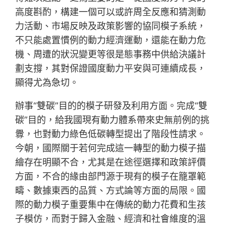
高度斟酌，構建一個可以或許周全反應和猜測動
力活動、市場反映及政策影響的協同模子系統，
不只能處置慣例的動力經濟運動，還能在動力危
機、周遭的狀況變更等很是態事務中供給決議計
劃支撐，其對保證國度動力平安與可連續成長，
顯得尤為急切。
辦事“雙碳”目的的模子研發及利用方面。完成“雙
碳”目的，給我國現有動力體系帶來史無前例的挑
釁，也對動力綠色低碳轉型提出了階段性請求。
今朝，國際關于若何完成這一轉型的動力模子描
繪存在明顯不合，尤其是在途徑選擇和政策評價
方面，不合的緣由部門源于現有的模子在籠罩範
疇、數據東西的品質、方式論等方面的局限。國
際的動力模子重要集中在傳統的動力花費和生孩
子模仿，而對于歸入金融、經濟和社會維度的溫