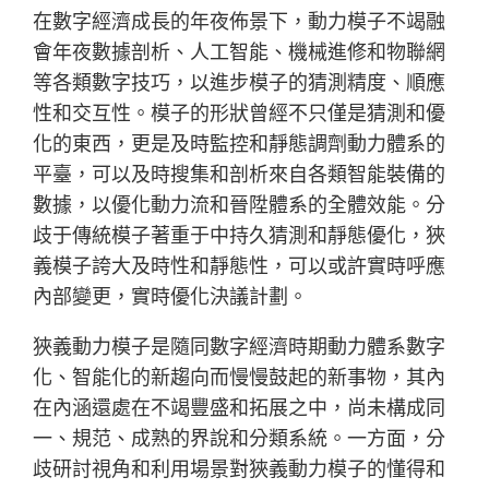
在數字經濟成長的年夜佈景下，動力模子不竭融
會年夜數據剖析、人工智能、機械進修和物聯網
等各類數字技巧，以進步模子的猜測精度、順應
性和交互性。模子的形狀曾經不只僅是猜測和優
化的東西，更是及時監控和靜態調劑動力體系的
平臺，可以及時搜集和剖析來自各類智能裝備的
數據，以優化動力流和晉陞體系的全體效能。分
歧于傳統模子著重于中持久猜測和靜態優化，狹
義模子誇大及時性和靜態性，可以或許實時呼應
內部變更，實時優化決議計劃。
狹義動力模子是隨同數字經濟時期動力體系數字
化、智能化的新趨向而慢慢鼓起的新事物，其內
在內涵還處在不竭豐盛和拓展之中，尚未構成同
一、規范、成熟的界說和分類系統。一方面，分
歧研討視角和利用場景對狹義動力模子的懂得和