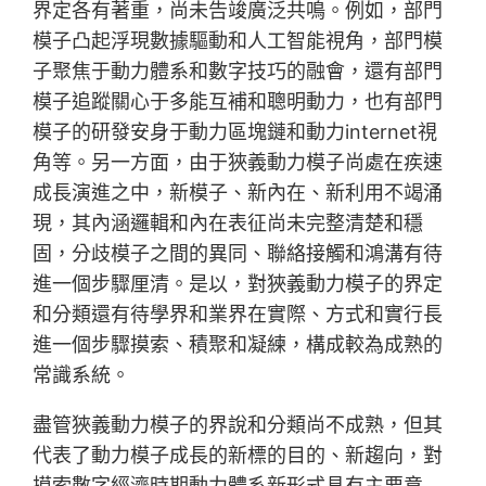
界定各有著重，尚未告竣廣泛共鳴。例如，部門
模子凸起浮現數據驅動和人工智能視角，部門模
子聚焦于動力體系和數字技巧的融會，還有部門
模子追蹤關心于多能互補和聰明動力，也有部門
模子的研發安身于動力區塊鏈和動力internet視
角等。另一方面，由于狹義動力模子尚處在疾速
成長演進之中，新模子、新內在、新利用不竭涌
現，其內涵邏輯和內在表征尚未完整清楚和穩
固，分歧模子之間的異同、聯絡接觸和鴻溝有待
進一個步驟厘清。是以，對狹義動力模子的界定
和分類還有待學界和業界在實際、方式和實行長
進一個步驟摸索、積聚和凝練，構成較為成熟的
常識系統。
盡管狹義動力模子的界說和分類尚不成熟，但其
代表了動力模子成長的新標的目的、新趨向，對
摸索數字經濟時期動力體系新形式具有主要意