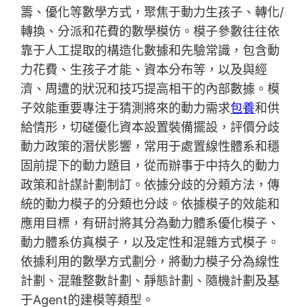
籌、優化等數學方式，聚焦于動力生孩子、轉化/
轉換、分派和花費的數學模仿。模子參數往往依
靠于人工提取的構造化數據和先驗常識，包含動
力花費、生孩子才能、資本分布等，以及與經
濟、周遭的狀況和技巧提高相干的內部數據。模
子效能重要專注于猜測將來的動力需求
包養
和供
給情形，切磋優化資本設置裝備擺設，評價分歧
動力政策的潛伏影響，常用于處置線性體系和穩
固前提下的動力題目，從而辦事于中持久的動力
政策和計謀計劃制訂。依據分歧的分類方法，傳
統的動力模子的分類也分歧。依據模子的效能和
應用目標，有研討將其分為動力體系優化模子、
動力體系仿真模子，以及定性和混雜方式模子。
依據利用的數學方式劃分，將動力模子分為線性
計劃、混雜整數計劃、靜態計劃、隨機計劃及基
于Agent的建模等類型。