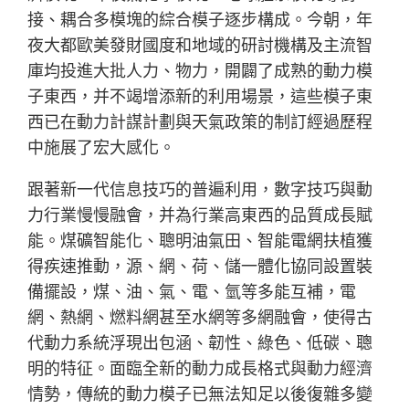
接、耦合多模塊的綜合模子逐步構成。今朝，年
夜大都歐美發財國度和地域的研討機構及主流智
庫均投進大批人力、物力，開闢了成熟的動力模
子東西，并不竭增添新的利用場景，這些模子東
西已在動力計謀計劃與天氣政策的制訂經過歷程
中施展了宏大感化。
跟著新一代信息技巧的普遍利用，數字技巧與動
力行業慢慢融會，并為行業高東西的品質成長賦
能。煤礦智能化、聰明油氣田、智能電網扶植獲
得疾速推動，源、網、荷、儲一體化協同設置裝
備擺設，煤、油、氣、電、氫等多能互補，電
網、熱網、燃料網甚至水網等多網融會，使得古
代動力系統浮現出包涵、韌性、綠色、低碳、聰
明的特征。面臨全新的動力成長格式與動力經濟
情勢，傳統的動力模子已無法知足以後復雜多變