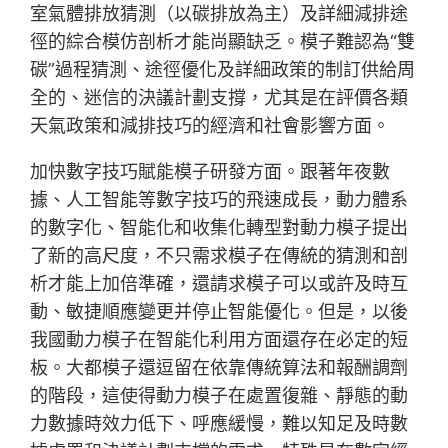
室氣體排放猜測（以碳排放為主）及詳細減排途
徑的綜合模仿剖析才能尚顯缺乏。模子難認為“雙
碳”過程猜測、途徑優化及詳細政策的制訂供給周
全的、迷信的決議計劃支撐，尤其是在評價各類
天氣政策和減排技巧的經濟和社會影響方面。
加快數字技巧賦能模子研發方面。跟著年夜數
據、人工智能等數字技巧的飛速成長，動力體系
的數字化、智能化和收集化轉型對動力模子提出
了新的高尺度，不只需求模子在傳統的猜測和剖
析才能上加倍準確，還請求模子可以或許及時互
動、敏捷順應變更并停止智能優化。但是，以後
我國動力模子在智能化利用方面還存在必定的短
板。大都模子還逗留在依靠傳統算法和報酬調劑
的階段，這使得動力模子在處置復雜、靜態的動
力數據時效力低下、呼應緩慢，難以知足及時數