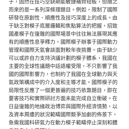
子，固然在技巧空缺期能敏捷補齊短板，但隨之
而來的是一系列深條理題目。例如，限制了國際
研發在原創性、順應性及技巧深度上的成長。由
于缺乏對模子底層邏輯和焦點算法的把握，招致
國產模子在復雜的國際場景中往往無法展現其應
有的順應性息爭釋力，國際模子辦事于國際動力
管理和國際天氣會談面對較年夜挑釁。由于缺少
可以或許自力支持決議計劃的模子體系，我國在
主要的全球性議題中話語權受限，不只影響了我
國的國際影響力，也制約了我國在全球動力與天
氣政策構成中的介入度和主導才能。國際模子的
局限性反應了一個更普遍的技巧依靠題目，即在
要害技巧和實際研討方面未能完成自立衝破。在
日益復雜的地緣政治博弈與國際外經濟情勢，以
及資本周遭的狀況範疇國際競爭加劇的佈景下，
急需我國科研氣力在動力模子範疇停止深刻和體