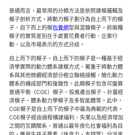
普通而言，最常用的分類方法是依照建模邏輯及
模子剖析方式，將動力模子劃分為自上而下的模
子、自下而上的模
包養網
型與混雜模子。前兩種
模子的實質差別在于處置花費者行動、企業行
動，以及市場表示的方式分歧。
自上而下的模子。自上而下的模子是一種基于經
濟學實際的動力體系建模方式，著重于將動力體
系與其他微觀經濟部分樹立聯絡接觸，簡化動力
體系的構成部門和復雜性。此類模子包含可盤算
普通平衡（CGE）模子、投進產出模子、計量經
濟模子、體系動力學模子及多智能體等。此中，
CGE模子是自上而下的模子中最為典範的代表。
CGE模子經由過程構建福利、失業以及經濟增加
之間的互饋關系，普通以最年夜化社會福利為目
的，應用生孩子要素（休息力、本錢等）分派來