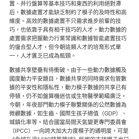
置、并行盤算等基本技巧和東西的利用絕對滯
后，數據處置才能缺乏制約了模子的及時性和高
維度。高效的數據處置不只需求進步前輩的技
巧，也依靠于具有相干技巧的人才，動力數據的
處置需求把握動力行業常識和數據智能處置技巧
的復合型人才，但今朝這類人才的培育形式單
一，人才匱乏已成為瓶頸。
數據共享壁壘有待衝破。由于一些動力數據觸及
國度動力平安題目，數據共享的同時需求包管數
據的平安性和隱私性，動力模子數據的共享已有
停頓，仍不如盤算機迷信或生物醫學範疇廣泛。
今朝，年夜部門動力模子聯繫關係的公然數據為
微觀數據，如生齒、國際生孩子總值（GDP）、
城鎮化率等。結合國當局間天氣變更專門委員會
（IPCC）一向誇大加大力度模子的通明度，可是