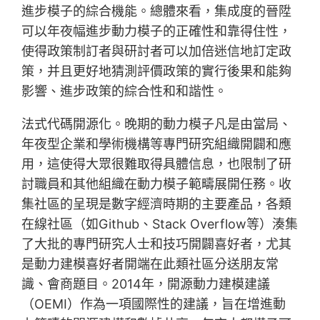
進步模子的綜合機能。總體來看，集成度的晉陞
可以年夜幅進步動力模子的正確性和靠得住性，
使得政策制訂者與研討者可以加倍迷信地訂定政
策，并且更好地猜測評價政策的實行後果和能夠
影響、進步政策的綜合性和和諧性。
法式代碼開源化。晚期的動力模子凡是由當局、
年夜型企業和學術機構等專門研究組織開闢和應
用，這使得大眾很難取得具體信息，也限制了研
討職員和其他組織在動力模子範疇展開任務。收
集社區的呈現是數字經濟時期的主要產品，各類
在線社區（如Github、Stack Overflow等）湊集
了大批的專門研究人士和技巧開闢喜好者，尤其
是動力建模喜好者開端在此類社區分送朋友常
識、會商題目。2014年，開源動力建模建議
（OEMI）作為一項國際性的建議，旨在增進動