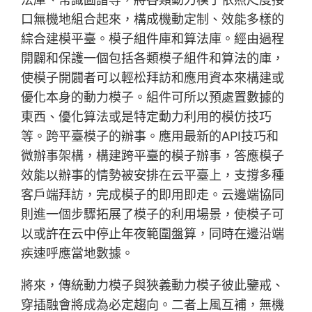
口無機地組合起來，構成機動定制、效能多樣的
綜合建模平臺。模子組件庫和算法庫。經由過程
開闢和保護一個包括各類模子組件和算法的庫，
使模子開闢者可以輕松拜訪和應用資本來構建或
優化本身的動力模子。組件可所以預處置數據的
東西、優化算法或是特定動力利用的模仿技巧
等。跨平臺模子的辦事。應用最新的API技巧和
微辦事架構，構建跨平臺的模子辦事，答應模子
效能以辦事的情勢被安排在云平臺上，支撐多種
客戶端拜訪，完成模子的即用即走。云邊端協同
則進一個步驟拓展了模子的利用場景，使模子可
以或許在云中停止年夜範圍盤算，同時在邊沿端
疾速呼應當地數據。
將來，傳統動力模子與狹義動力模子彼此鑒戒、
穿插融會將成為必定趨向。二者上風互補，無機