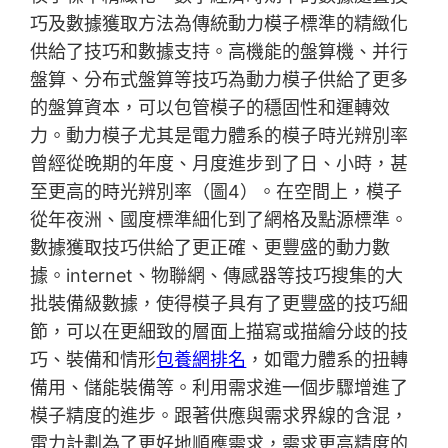
巧及數據獲取方法為傳統動力模子標準的精緻化
供給了技巧和數據支持。高機能的盤算機、并行
盤算、分布式盤算等技巧為動力模子供給了更多
的盤算資本，可以包管模子的穩固性和運轉效
力。動力模子尤其是電力體系的模子時光辨別率
曾經從晚期的年度、月度進步到了日、小時，甚
至更高的時光辨別率（圖4）。在空間上，模子
從年夜洲、國度標準細化到了網格及點源標準。
數據獲取技巧供給了更正確、更豐盛的動力數
據。internet、物聯網、傳感器等技巧搜集的大
批裝備級數據，使得模子具有了更豐盛的技巧細
節，可以在更細致的層面上描寫或描繪分歧的技
巧、裝備和情形
包養網排名
，如電力體系的扭轉
備用、儲能裝備等。利用需求進一個步驟增進了
模子精度的進步。跟著供應與需求界線的含混，
電力計劃為了更好地順應需求，需求更高精度的