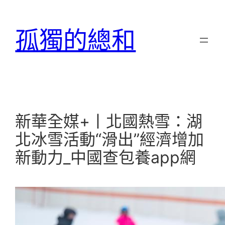
跳
至
孤獨的總和
主
要
內
容
新華全媒+丨北國熱雪：湖
北冰雪活動“滑出”經濟增加
新動力_中國查包養app網