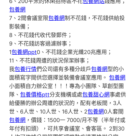
6、200平米的休閑招待區不花
包養網站
錢應用；
包養網
7、2間會議室限
包養網
制不花錢，不花錢供給投
影裝備；
8、不花錢代收代發郵件；
9、不花錢訪客過濾辦事；
1
包養網ppt
0、不花錢企業光纖20兆應用；
11、不花錢周遭的狀況保潔辦事；
我
包養行情
們公司還有多種分歧戶
包養網
型的小
面積寫字間供您選擇並裝備會議室應用。
包養網
小面積自力辦公室！！！專為小團隊、草創型團
隊、
包養價格ptt
分支機構或處
包養甜心網
事處供
給優勝的辦公周遭的狀況的，配有老板間，3人
世、6人世、10人世、16人世、2
包養網
0人套間
包養網
，價錢：1500一 7000/月不等（半年付或
年付有扣頭），可共享會議室、會客區。 2到30