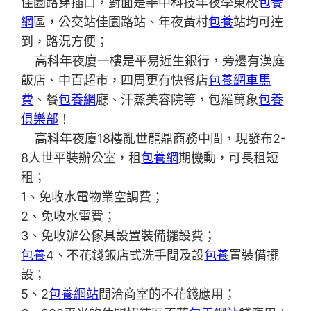
佳園路穿插口，對面是華中科技年夜學東校
包養
網
區，公交站佳園路站、年夜黃村
包養
站均可達
到，路況方便；
高科年夜廈一樓是平易近生銀行，旁邊有漢庭
飯店、中百超市，四周更有快餐店
包養網車馬
費
、餐
包養網
廳、汗蒸美容院等，包羅萬象
包養
俱樂部
！
高科年夜廈18樓亂世龍鼎商務中間，現發布2-
8人世平裝辦公室，租
包養網
期機動，可長租短
租；
1、免收水電物業空調費；
2、免收水電費；
3、免收辦公傢具設置裝備擺設費；
包養
4、不花錢飯店式洗手間及設
包養
置裝備擺
設；
5、2
包養網站
間洽商室的不花錢應用；