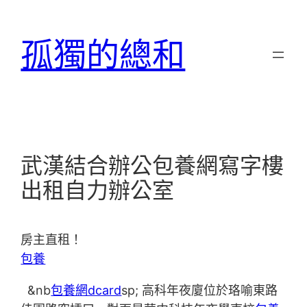
跳
至
孤獨的總和
主
要
內
容
武漢結合辦公包養網寫字樓
出租自力辦公室
房主直租！
包養
&nb
包養網dcard
sp; 高科年夜廈位於珞喻東路