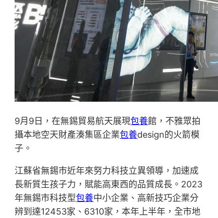
9月9日，在無錫貿易航天展現
包養
館，不雅眾拍
攝本地空天財產湊集區企業
包養
design的火箭模
子。
江蘇省無錫市近年來努力科技立異領導，加速成
長新質生孩子力，賦能高東西的品質成長。2023
年無錫市科技型
包養
中小企業、高新技巧企業分
辨到達12453家、6310家，本年上半年，全市地