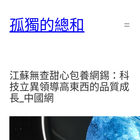
跳
至
孤獨的總和
主
要
內
容
江蘇無查甜心包養網錫：科
技立異領導高東西的品質成
長_中國網