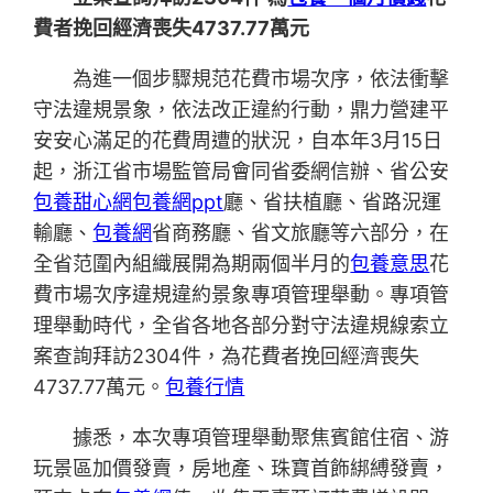
費者挽回經濟喪失4737.77萬元
為進一個步驟規范花費市場次序，依法衝擊
守法違規景象，依法改正違約行動，鼎力營建平
安安心滿足的花費周遭的狀況，自本年3月15日
起，浙江省市場監管局會同省委網信辦、省公安
包養甜心網
包養網ppt
廳、省扶植廳、省路況運
輸廳、
包養網
省商務廳、省文旅廳等六部分，在
全省范圍內組織展開為期兩個半月的
包養意思
花
費市場次序違規違約景象專項管理舉動。專項管
理舉動時代，全省各地各部分對守法違規線索立
案查詢拜訪2304件，為花費者挽回經濟喪失
4737.77萬元。
包養行情
據悉，本次專項管理舉動聚焦賓館住宿、游
玩景區加價發賣，房地產、珠寶首飾綁縛發賣，