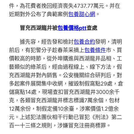
件，為花費者挽回經濟喪失4737.77萬元。并在
近期對外公布了典範案例
包養甜心網
。
冒充西湖龍井被
包養價格ptt
查處
據先容，經告發和檢討
包養合約
發明，清明
前后，有犯警分子趁春茶采摘上
包養條件
市、買
價較高的時節，從外埠購進與西湖龍井品相、工
藝類似的綠茶后，經由過程線上、線下方法，假
充西湖龍井對內銷售。公安機關綜合研判后，對
多起案件展開集中收網，摧毀制假窩點29處，倉
儲窩點14處，現場查扣冒充西湖龍井3000余千
克，各類冒充西湖龍井標志標識7萬余個，包材
12萬余份，制假定備10余臺，涉案價值1.2億余
元。上述犯法團伙相干行動已冒犯《刑法》第二
百一十三條之規則，涉嫌冒充注冊商標罪。