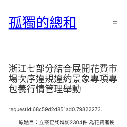
跳
至
孤獨的總和
主
要
內
容
浙江七部分結合展開花費市
場次序違規違約景象專項專
包養行情管理舉動
requestId:68c59d2d851ad0.79822273.
原題目：立案查詢拜訪2304件 為花費者挽