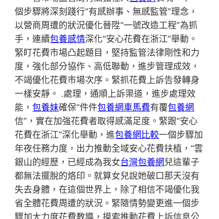
個步驟將深刻踐行“有感辦事、無感監管”理念，
以營商周遭的狀況優化晉陞“一號改造工程”為抓
手，連續
包養感情
深化“安心花費在浙江”舉動。
緊盯花費市場凸起題目，堅持監管法律剛性和力
度，強化部分協作、高低聯動，進步管理成效，
不竭優化花費市場次序。緊抓花費上訴告發轉身
一樣安靜。 .處理，通順上訴渠道，進步處理效
能，
包養妹
確保“件件
包養網車馬費
有覆
包養網
信”，實在加強花費者取得感滿足度。緊跟“安心
花費在浙江”深化舉動，進
包養網比較
一個步驟加
年夜任務力度，出力推動全域安心花費扶植，“雲
銀山的經歷，已經成為我女
台灣包養網
兒這輩子
都無法擺脫的烙印。就算女兒說她破口那天沒有
失去身體，在這個世界上，除了相信不竭優化我
省全體花費周遭的狀況。緊隨情勢變更進一個步
驟加大力度花費教導，摸索推動花費上訴信息公