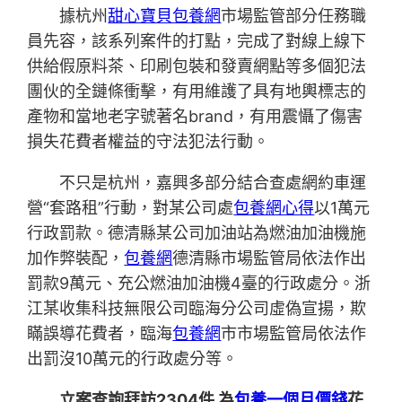
據杭州
甜心寶貝包養網
市場監管部分任務職
員先容，該系列案件的打點，完成了對線上線下
供給假原料茶、印刷包裝和發賣網點等多個犯法
團伙的全鏈條衝擊，有用維護了具有地輿標志的
產物和當地老字號著名brand，有用震懾了傷害
損失花費者權益的守法犯法行動。
不只是杭州，嘉興多部分結合查處網約車運
營“套路租”行動，對某公司處
包養網心得
以1萬元
行政罰款。德清縣某公司加油站為燃油加油機施
加作弊裝配，
包養網
德清縣市場監管局依法作出
罰款9萬元、充公燃油加油機4臺的行政處分。浙
江某收集科技無限公司臨海分公司虛偽宣揚，欺
瞞誤導花費者，臨海
包養網
市市場監管局依法作
出罰沒10萬元的行政處分等。
立案查詢拜訪2304件
為
包養一個月價錢
花