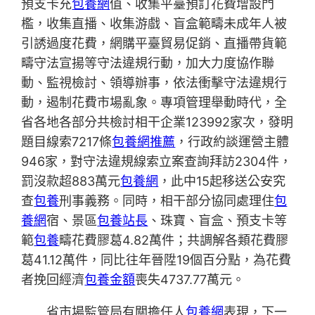
預支卡充
包養網
值、收集平臺預訂花費增設門
檻，收集直播、收集游戲、盲盒範疇未成年人被
引誘過度花費，網購平臺貿易促銷、直播帶貨範
疇守法宣揚等守法違規行動，加大力度協作聯
動、監視檢討、領導辦事，依法衝擊守法違規行
動，遏制花費市場亂象。專項管理舉動時代，全
省各地各部分共檢討相干企業123992家次，發明
題目線索7217條
包養網推薦
，行政約談運營主體
946家，對守法違規線索立案查詢拜訪2304件，
罰沒款超883萬元
包養網
，此中15起移送公安究
查
包養
刑事義務。同時，相干部分協同處理住
包
養網
宿、景區
包養站長
、珠寶、盲盒、預支卡等
範
包養
疇花費膠葛4.82萬件；共調解各類花費膠
葛41.12萬件，同比往年晉陞19個百分點，為花費
者挽回經濟
包養金額
喪失4737.77萬元。
省市場監管局有關擔任人
包養網
表現，下一