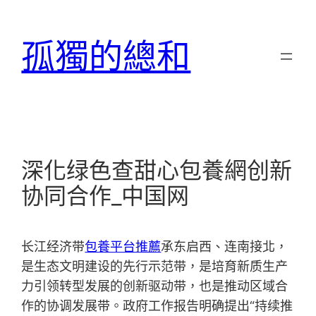
跳
至
孤獨的總和
主
要
內
容
深化绿色查甜心包養網创新
协同合作_中国网
长江经济带
包養平台推薦
承东启西、连南接北，
是生态文明建设的先行示范带，是培育新质生产
力引领转型发展的创新驱动带，也是推动区域合
作的协调发展带。政府工作报告明确提出“持续推