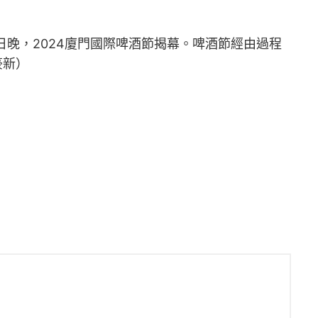
晚，2024廈門國際啤酒節揭幕。啤酒節經由過程
豪新）