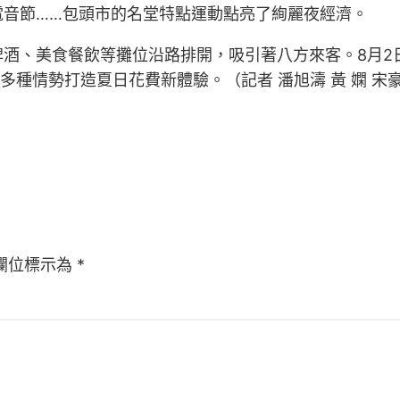
電音節……包頭市的名堂特點運動點亮了絢麗夜經濟。
酒、美食餐飲等攤位沿路排開，吸引著八方來客。8月2日
闠”等多種情勢打造夏日花費新體驗。（記者 潘旭濤 黃 嫻 宋
欄位標示為
*