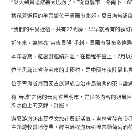
“炎天到貴陽避暑太巴適了。”從重慶市一路南下，
葉茂芳選擇的羊昌鎮位于貴陽市北郊，夏日均勻溫度2
“我們的平易近宿一共有27間房，早早就所有的預
近年來，為擦亮“爽爽貴陽”手刺，貴陽市發布多條
本年暑期，避暑游連續升溫。在攜程平臺上，7月以來
位于黑龍江省漠河市的北極村，是中國年夜陸最北真
位于青海省海西蒙古族躲族自治州烏蘭縣的茶卡鹽湖
有“春城”之稱的云南省昆明市，是良多游客的避暑
染水面上的安靜、舒服。
避暑游激起出夏季文旅花費新活氣。吉林省發布“消
主題游牧營地停業，經由過程游玩引流帶動葡萄酒花