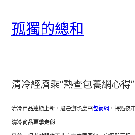
跳
至
孤獨的總和
主
要
內
容
清冷經濟乘“熱查包養網心得”
清冷商品連續上新，避暑游熱度高
包養網
，特點夜
清冷商品夏季走俏