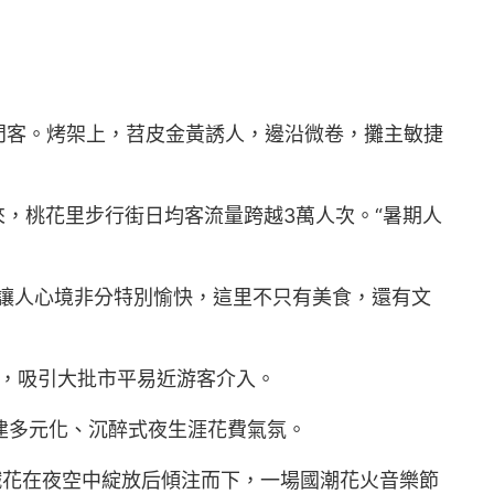
門客。烤架上，苕皮金黃誘人，邊沿微卷，攤主敏捷
來，桃花里步行街日均客流量跨越3萬人次。“暑期人
讓人心境非分特別愉快，這里不只有美食，還有文
動，吸引大批市平易近游客介入。
營建多元化、沉醉式夜生涯花費氣氛。
鐵花在夜空中綻放后傾注而下，一場國潮花火音樂節