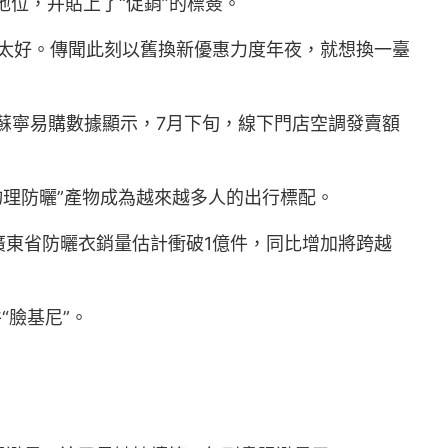
位，并貼上了“促銷”的標簽。
不太好。傳聞此刻以舊換新優惠力度年夜，就想換一臺
蘇寧易購數據顯示，7月下旬，線下門店空調發賣額
物理防曬”產物成為越來越多人的出行標配。
東省防曬衣銷量估計衝破1億件，同比增加將跨越
“臉基尼”。