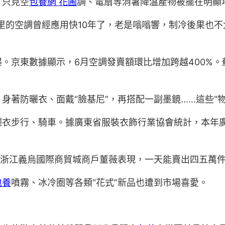
，只見空
包養網 花圃
調、電扇等消暑降溫產物被擺在明顯地
里的空調曾經應用快10年了，老是嗡嗡響，制冷後果也
。京東數據顯示，6月空調發賣額環比增加跨越400%。
身著防曬衣、面戴“臉基尼”，再搭配一副墨鏡……這些“
曬衣步行、騎車。據廣東省服裝衣飾行業協會統計，本年廣
。浙江義烏國際商貿城商戶董薇表現，一天能賣出四五萬件
包養
噴霧、冰冷圈等各類“花式”新品也遭到市場喜愛。