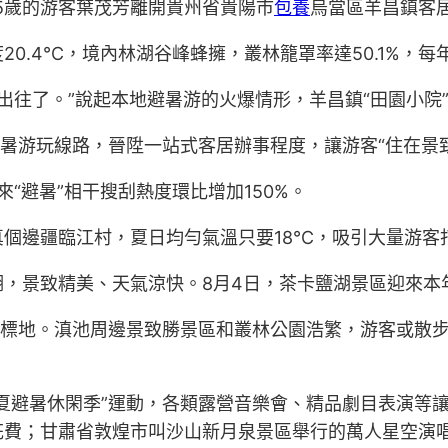
65歲的游客葉茂芳離開貴州省貴陽市
包養
烏當區羊昌鎮客
0.4℃，境內林湖谷峰蜂擁，叢林籠罩率達50.1%，每
訂出往了。”說起本地避暑游的火爆情形，羊昌鎮“田園小院
避暑游玩線路，晉陞一站式客居辦事程度，讓游客“住在景
“避暑”相干搜刮熱度環比增加150%。
個邊疆臨江村，夏日均勻氣溫只要18℃，吸引大量游客
，景致精美、天氣涼快。8月4日，茶卡鹽湖景區迎來本
目標地。滇池周邊景致勝景區和叢林公園浩繁，游客或散
夏避暑休閑季”運動，各類露營音樂會、精品劇目表演等
費；甘肅省敦煌市叫沙山新月泉景區舉行的萬人星空演唱