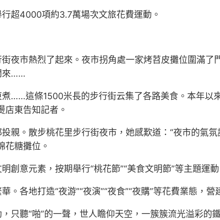
超4000項約3.7萬場次文旅花費運動。
行街夜市熱烈了起來。夜市拐角處一家烤苕皮攤位圍滿了
來……
煮……這條1500米長的步行街云集了各路美食。本年以
燙店東告知記者。
都投親。散步桃花里步行街夜市，她感歎道：“夜市的氣氛
棉花糖攤位。
明創意元素，按期舉行“桃花節”“美食文明節”等主題運
。各地打造“夜游”“夜演”“夜食”“夜購”等花費業態，
，只聽“啪”的一聲，世人瞻仰天空，一簇簇流光溢彩的