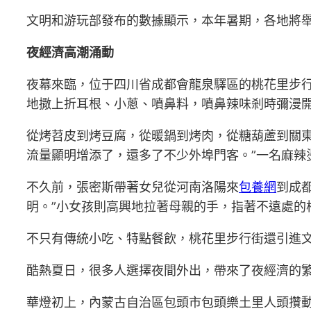
文明和游玩部發布的數據顯示，本年暑期，各地將舉行
夜經濟高潮涌動
夜幕來臨，位于四川省成都會龍泉驛區的桃花里步
地撒上折耳根、小蔥、噴鼻料，噴鼻辣味剎時彌漫開
從烤苕皮到烤豆腐，從暖鍋到烤肉，從糖葫蘆到關東
流量顯明增添了，還多了不少外埠門客。”一名麻辣
不久前，張密斯帶著女兒從河南洛陽來
包養網
到成
明。”小女孩則高興地拉著母親的手，指著不遠處的
不只有傳統小吃、特點餐飲，桃花里步行街還引進文
酷熱夏日，很多人選擇夜間外出，帶來了夜經濟的繁華
華燈初上，內蒙古自治區包頭市包頭樂土里人頭攢動