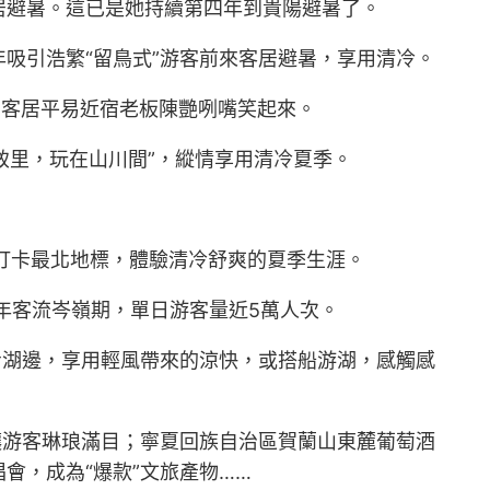
居避暑。這已是她持續第四年到貴陽避暑了。
年吸引浩繁“留鳥式”游客前來客居避暑，享用清冷。
”客居平易近宿老板陳艷咧嘴笑起來。
致里，玩在山川間”，縱情享用清冷夏季。
打卡最北地標，體驗清冷舒爽的夏季生涯。
年客流岑嶺期，單日游客量近5萬人次。
步湖邊，享用輕風帶來的涼快，或搭船游湖，感觸感
讓游客琳琅滿目；寧夏回族自治區賀蘭山東麓葡萄酒
會，成為“爆款”文旅產物……