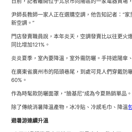
日前，記者離開位于北京市向陽區的一家電器賣場
尹師長教師一家人正在選購空調，他告知記者：“家
新空調。”
門店發賣職員說，本年炎天，空調發賣比以往更火爆
同比增加121%。
炎炎夏季，室內要降溫，室外需防曬。手持遮陽傘、
在廣東省廣州市的陌頭巷尾，到處可見人們穿戴防
60%。
作為時髦款防曬面罩，“臉基尼”成為今夏熱銷單品
除了傳統消暑降溫產物，冰冷貼、冷感毛巾、降溫
避暑游連續升溫