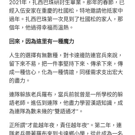
2021年，扎西巴珠研討生畢業。那年的春節，已
經入伍安家在重慶的杜國松，特地邀請他抵家中
過年。扎西巴珠第一次見到了杜國松的家人，那
個年，他過得幸福而溫熱。
回來，因為這里有一種魔力
人生的選擇有無數種，對卡達邊防連官兵來說，
留下來不易，把一件事堅持下來、傳承下來，傳
成一種信心，化為一種情誼，同樣需求支出宏大
的盡力。
連隊躲族老兵羅布，當兵前就曾是一所學校的躲
語老師。進伍到連隊，他盡力學習漢語知識，成
為連隊為數未幾的“雙語通才”。
正所謂“才能越年夜，責任越年夜”。第二年，連
隊老兵帶著羅布來到卡達鄉小學，從此成為一名