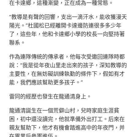
在卡達鄉，這種漸變，正在成為一種常態。
“教導是有聲的回響，支出一滴汗水，能收獲漫天
陽光。”杜國松已經離開卡達邊防連很多多少年
了，這些年，他和卡達鄉小學的校長一向堅持著
聯系。
作為連隊傳統的傳承者，他每次受邀回連隊時都
說：“我是從年夜山里走出來的孩子，深知教導的
主要性，在無妨礙訓練執勤的條件下，假如有才
能，我們應該幫助更多孩子。”
雷同的經歷也發生在龍通清身上。
龍通清誕生在一個荒僻山村，兒時家庭生涯貧
困，初中還沒讀完，他就準備外出打工。后來在
親友幫助下，他才有機會踏進高中的年夜門，并
在畢業后參軍進伍。