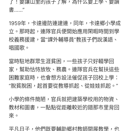
了！要讓山里的孩子了解，為什么要上學、要讀
書……”
1959年，卡達邊防連建連，同年，卡達鄉小學成
立。那時起，連隊官兵便開始應用閑暇時間到學
校義務援建，當“課外輔導員”教孩子們說漢語、
唱國歌。
當時駐地群眾生涯貧困，一些孩子只好輟學回
家，幫助怙恃放牧、務農。連隊官兵在幫扶這些
困難家庭時，也會想方設法催促孩子回校上學：
“脫貧脫困，起首要從教導抓起、從娃娃抓起。”
小學的條件簡陋，官兵就把建築學校用的物資、
教材和圖書，一點點從距離較近的錯那市里背回
來。
平凡日子，他們既要輔助鄉村教師開展教學，也