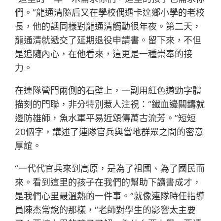
們。”龍通清隨后又在學校偶遇卡達鄉小學的老校
長，他的話同樣對龍通清觸動很年夜。第二天，
龍通清就遞交了延期退役申請書。留下來，不但
是追隨內心，在他看來，這更是一種崇奉的接
力。
在連隊營門兩側的石壁上，一副用紅色遒勁字體
描刻的門聯，非分特別惹人注視：“鐵血邊關鑄就
邊防雄師，魚水軍平易近頌傳萬古流芳。”短短
20個字，講述了連隊官兵與當地群眾之間的密意
厚誼。
“一代代官兵來到高原，是為了祖國、為了國民而
來。看到這里的孩子在我們的幫助下讀書成才，
是我們心里最溫熱的一件事。”就像連隊時任指導
員陳杰常說的那樣，“老師對學生的影響太主要