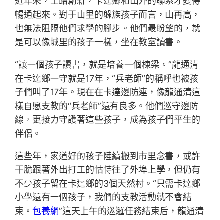
近年來，土路創新，卡達鄉和山外的聯系才變得
暢通起來。對于山里的躲族孩子而言，山再高，
也無法阻隔他們求學的腳步。他們最盼望的，就
是可以像城里的孩子一樣，坐在教室讀書。
“讓一個孩子讀書，就是培養一個棟梁。”龍通清
在卡達鄉一守就是17年，“兵老師”的稱呼也被孩
子們叫了17年。現在在卡達邊防連，像龍通清這
樣自愿支教的“兵老師”還有良多。他們巡守邊防
線，更接力守護著這些孩子，成為孩子們平生的
伴侶。
這些年，家道好的孩子陸續搬到市里念書，或許
干脆跟著外出打工的怙恃往了外埠上學，但仍有
不少孩子留在卡達鄉的3個天然村。“只需卡達鄉
小學還有一個孩子，我們的支教活動就不會結
束。
包養網
”這天上午的巡邏任務結束后，龍通清