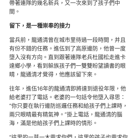
帶著連隊的幾名新兵，又一次來到了孩子們中
間。
留下，是一種崇奉的接力
當兵前，龍通清曾在城市里待過一段時間，并且
有份不錯的任務。進伍到了高原邊防，他曾一度
墮入沒有方向。直到跟著連隊老兵杜國松走進卡
達鄉小學，看到躲族孩子們一雙雙盼望讀書的眼
睛，龍通清才覺得，他應該留下來。
往年，進伍16年的龍通清即將達到退役年限，他
給老婆打了電話。老婆的一句話令他墮入尋思：
“你只要在執行邊防巡邏任務和給孩子們上課時，
兩只眼睛最有精氣神。”掛上電話，龍通清的腦
海，滿是他給孩子們上課時的情形。
“這里的一草一木需求你們，這里的孩子也需求你