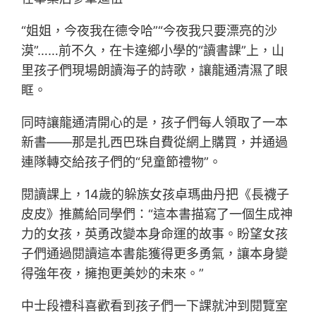
“姐姐，今夜我在德令哈”“今夜我只要漂亮的沙
漠”……前不久，在卡達鄉小學的“讀書課”上，山
里孩子們現場朗讀海子的詩歌，讓龍通清濕了眼
眶。
同時讓龍通清開心的是，孩子們每人領取了一本
新書——那是扎西巴珠自費從網上購買，并通過
連隊轉交給孩子們的“兒童節禮物”。
閱讀課上，14歲的躲族女孩卓瑪曲丹把《長襪子
皮皮》推薦給同學們：“這本書描寫了一個生成神
力的女孩，英勇改變本身命運的故事。盼望女孩
子們通過閱讀這本書能獲得更多勇氣，讓本身變
得強年夜，擁抱更美妙的未來。”
中士段禮科喜歡看到孩子們一下課就沖到閱覽室