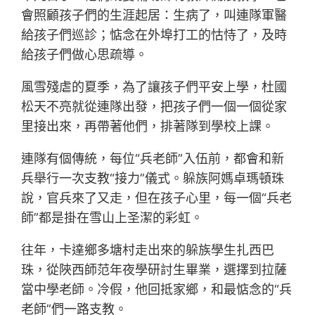
會照顧孩子們的生涯起居：生病了，叫連隊軍醫
給孩子們巡診；惦念在外埠打工的怙恃了，及時
給孩子們做心思疏導。
風雪殘虐的夏季，為了讓孩子們平安上學，杜國
松天不亮就從連隊出發，把孩子們一個一個從家
里接出來，再帶著他們，排著隊到學校上課。
連隊有個傳統，每位“兵老師”入伍前，都會和新
兵舉行一次支教“接力”儀式。躲族阿媽卓瑪頓珠
說，官兵來了又走，但在孩子心里，每一個“兵老
師”都是掛在雪山上圣潔的彩虹。
往年，卡達鄉多塘村走出來的躲族學生扎西巴
珠，從陜西師范年夜學研討生畢業，選擇到拉薩
當中學老師。冷假，他回抵家鄉，和最惦念的“兵
老師”們一路支教。