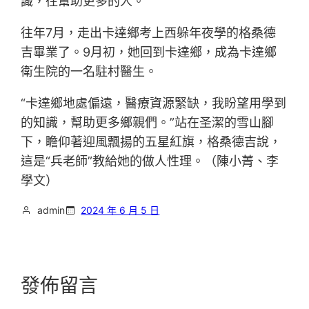
識，往幫助更多的人。”
往年7月，走出卡達鄉考上西躲年夜學的格桑德
吉畢業了。9月初，她回到卡達鄉，成為卡達鄉
衛生院的一名駐村醫生。
“卡達鄉地處偏遠，醫療資源緊缺，我盼望用學到
的知識，幫助更多鄉親們。”站在圣潔的雪山腳
下，瞻仰著迎風飄揚的五星紅旗，格桑德吉說，
這是“兵老師”教給她的做人性理。（陳小菁、李
學文）
admin
2024 年 6 月 5 日
發佈留言