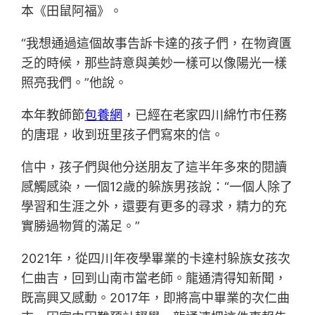
本《田鼠阿福》。
“我想通過這個故事告訴卡達的孩子們，在物資匱
乏的時候，那些詩意與美妙一樣可以像陽光一樣
照亮我們。”他說。
本年教師節
包養網
，已經在老家四川綿竹市任務
的唐琨，收到班里孩子們寫來的信。
信中，孩子們與他分送朋友了這半年多來的閱讀
感觸感染，一個12歲的躲族男孩說：“一個人除了
學習和生涯之外，還要有更多的尋求，精力的充
實勝過物質的滿足。”
2021年，從四川年夜學畢業的卡達村躲族女孩次
仁曲吉，回到山南市當老師。龍通清得知新聞，
既高興又感動。2017年，即將高中畢業的次仁曲