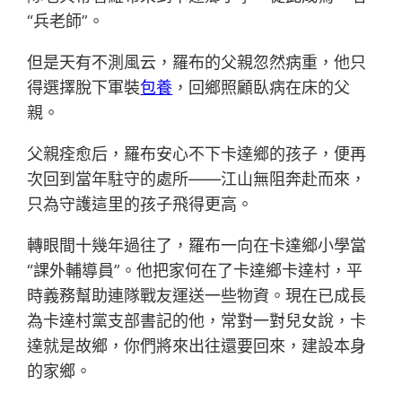
“兵老師”。
但是天有不測風云，羅布的父親忽然病重，他只
得選擇脫下軍裝
包養
，回鄉照顧臥病在床的父
親。
父親痊愈后，羅布安心不下卡達鄉的孩子，便再
次回到當年駐守的處所——江山無阻奔赴而來，
只為守護這里的孩子飛得更高。
轉眼間十幾年過往了，羅布一向在卡達鄉小學當
“課外輔導員”。他把家何在了卡達鄉卡達村，平
時義務幫助連隊戰友運送一些物資。現在已成長
為卡達村黨支部書記的他，常對一對兒女說，卡
達就是故鄉，你們將來出往還要回來，建設本身
的家鄉。