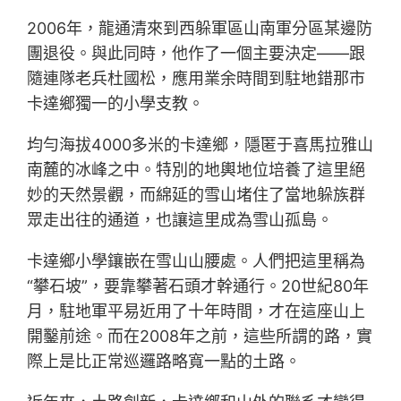
2006年，龍通清來到西躲軍區山南軍分區某邊防
團退役。與此同時，他作了一個主要決定——跟
隨連隊老兵杜國松，應用業余時間到駐地錯那市
卡達鄉獨一的小學支教。
均勻海拔4000多米的卡達鄉，隱匿于喜馬拉雅山
南麓的冰峰之中。特別的地輿地位培養了這里絕
妙的天然景觀，而綿延的雪山堵住了當地躲族群
眾走出往的通道，也讓這里成為雪山孤島。
卡達鄉小學鑲嵌在雪山山腰處。人們把這里稱為
“攀石坡”，要靠攀著石頭才幹通行。20世紀80年
月，駐地軍平易近用了十年時間，才在這座山上
開鑿前途。而在2008年之前，這些所謂的路，實
際上是比正常巡邏路略寬一點的土路。