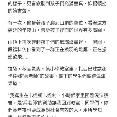
的樣子，更喜歡聽到孩子們充滿童真、抑揚頓挫
的讀書聲。
有一次，他帶著孩子爬到山頂的空位，看著遠方
綿延的年夜山，告訴孩子裡面的世界有多廣闊。
山頂上再次響起孩子們的瑯瑯讀書聲。一瞬間，
段禮科仿佛看到了一群正在換羽的雛鷹，正在振
翅欲飛……
拉薩，秋高氣爽。某小學教室里，扎西巴珠講起
卡達鄉“兵老師”的故事，臺下的學生們聽得津津
樂道。
“我誕生在卡達鄉卡達村，小時候家里困難沒法讀
書，是‘兵老師’的幫助讓我回到教室。同學們，你
們長年夜也要成為對社會有效的人，用所學知