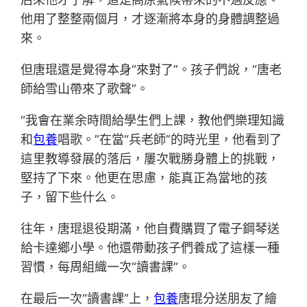
他用了整整兩個月，才逐漸將本身的身體調整過
來。
但唐琨還是覺得本身“來對了”。孩子們說，“唐老
師給雪山帶來了歌聲”。
“我會在業余時間給學生們上課，教他們樂理知識
和
包養
唱歌。”在當“兵老師”的時光里，他看到了
這里教導發展的落后，屢次戰勝身體上的挑戰，
堅持了下來。他更在思慮，能真正為當地的孩
子，留下些什么。
往年，唐琨退役期滿，他自費購買了電子鋼琴送
給卡達鄉小學。他還帶動孩子們養成了這樣一種
習慣，每周組織一次“讀書課”。
在最后一次“讀書課”上，
包養
唐琨分送朋友了繪