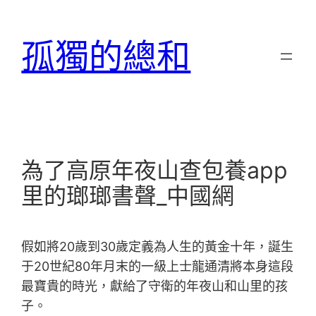
跳
至
孤獨的總和
主
要
內
容
為了高原年夜山查包養app
里的瑯瑯書聲_中國網
假如將20歲到30歲定義為人生的黃金十年，誕生
于20世紀80年月末的一級上士龍通清將本身這段
最寶貴的時光，獻給了守衛的年夜山和山里的孩
子。