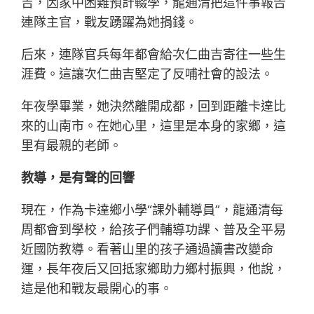
吉，因家中困難預計輟學，龍通清把這件事報告
連隊主官，戰友踴躍為她捐錢。
后來，連隊官兵每年都會給次仁曲吉寄往一些生
涯費。這讓次仁曲吉堅定了反哺社會的設法。
年夜學畢業，她決然離開成都，回到距離卡達比
來的山南市。在她心里，這里是本身的家鄉，這
里有最親的老師。
教導，是有聲的回響
現在，作為卡達鄉小學“課外輔導員”，龍通清每
周都會到學校，給孩子們輔導功課、普及全平易
近國防教導。看著山里的孩子通過讀書改變命
運，長年夜后又回抵家鄉助力鄉村振興，他說，
這是他和戰友最開心的事。