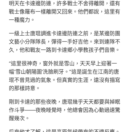
明天在卡達邊防連，許多戰士不舍得離開，還有
戰士像羅布一樣離開又回來。他們都說，這里有
一種魔力。
一級上士唐琨調進卡達邊防連之前，是某邊防團
文藝小分隊隊長，彈得一手好吉他。來到連隊不
久，他和戰友一路到卡達鄉小學教孩子們音樂。
“這里很神奇，窗外就是雪山，天天早上迎著一
幅‘雪山朝陽圖’洗臉刷牙。”這是誕生在江南的唐
琨不曾見過的氣象。但真實的生涯，遠沒有描寫
的那樣詩意。
剛到卡達的那些夜晚，唐琨幾乎天天都要與掉眠
作斗爭——夜晚睡覺時，他總會因為心動過速驚
醒幾次。
后來他才了解，這是高原氣候帶來的不適反應。