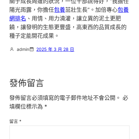
關于成長周遭的狀況，一位干部說得好，“我擔任
陽光雨露，你擔任
包養
茁壯生長”。加倍專心
包養
網排名
、用情、用力澆灌，讓立異的泥土更肥
饒，讓發明的生態更豐盛，高東西的品質成長的
種子定能開花成果。
admin
2025 年 3 月 28 日
發佈留言
發佈留言必須填寫的電子郵件地址不會公開。
必
填欄位標示為
*
留言
*