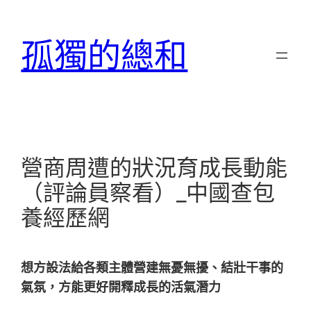
跳
至
孤獨的總和
主
要
內
容
營商周遭的狀況育成長動能
（評論員察看）_中國查包
養經歷網
想方設法給各類主體營建無憂無擾、結壯干事的
氣氛，方能更好開釋成長的活氣潛力