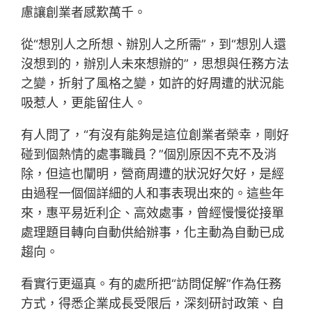
慮讓創業者感歎萬千。
從“想別人之所想、辦別人之所需”，到“想別人還
沒想到的，辦別人未來想辦的”，思想與任務方法
之變，折射了風格之變，如許的好周遭的狀況能
吸惹人，更能留住人。
有人問了，“有沒有能夠是這位創業者榮幸，剛好
碰到個熱情的處事職員？”個別原因不克不及消
除，但這也闡明，營商周遭的狀況好欠好，是經
由過程一個個詳細的人和事表現出來的。這些年
來，惠平易近利企、高效處事，曾經慢慢從接單
處理題目轉向自動供給辦事，化主動為自動已成
趨向。
看實行更逼真。有的處所把“訪問促解”作為任務
方式，得悉企業成長受限后，深刻研討政策、自