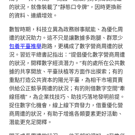
的狀況，就像裝載了“靜態口令牌”，因時更換新
的資料、連續增效。
數智時期，科技立異為政務辦事賦能、為優化周
遭的狀況助力。這不只是讓數據多跑腿、群眾少
包養平臺推舉
跑路，更構成了數字營商周遭的狀
況。習近平總書記指出：“提倡優化數字營商周遭
的狀況，開釋數字經濟潛力。”有的處所在公共數
據的共享開放、平臺扶植等方面作出摸索；有的
重點打造公共資本的陽光平臺，為相干市場買賣
供給公正競爭周遭的狀況；有的則借數字空間“牽
線搭橋”，為企業找技巧、助技巧落地發明前提。
捉住數字化機會，線上線下齊發力，借重優化營
商周遭的狀況，有助于增進各類要素更好活動、
潛能更充足開釋。