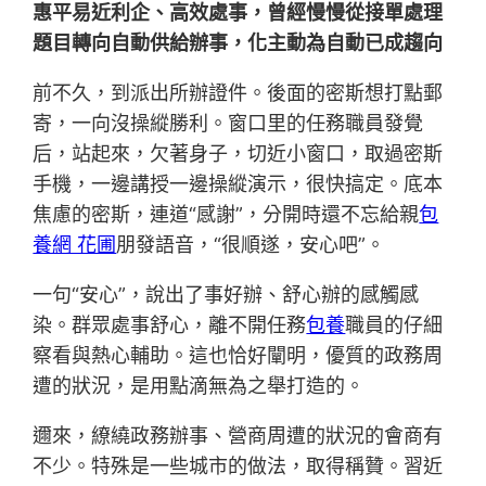
惠平易近利企、高效處事，曾經慢慢從接單處理
題目轉向自動供給辦事，化主動為自動已成趨向
前不久，到派出所辦證件。後面的密斯想打點郵
寄，一向沒操縱勝利。窗口里的任務職員發覺
后，站起來，欠著身子，切近小窗口，取過密斯
手機，一邊講授一邊操縱演示，很快搞定。底本
焦慮的密斯，連道“感謝”，分開時還不忘給親
包
養網 花圃
朋發語音，“很順遂，安心吧”。
一句“安心”，說出了事好辦、舒心辦的感觸感
染。群眾處事舒心，離不開任務
包養
職員的仔細
察看與熱心輔助。這也恰好闡明，優質的政務周
遭的狀況，是用點滴無為之舉打造的。
邇來，繚繞政務辦事、營商周遭的狀況的會商有
不少。特殊是一些城市的做法，取得稱贊。習近