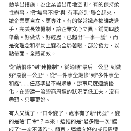
動拿出措施，為企業留出用地空間。有的保持柔
性辦事，把“無事不擾”與“有事必到”聯合起來，
讓企業更自立、更專注。有的從常識產權維護進
手，完美長效機制，讓企業安心立異、鋪開四肢
舉動。好做法、好經歷，已超出“一事一議”，而
是從理念和舉動上變為全局著眼、部分發力、以
點帶面、全體顯效。
從“給優惠”到“建機制”，從通順“最后一公里”到做
好“最後一公里”，從“一件事全鏈條”到“多件事全
和諧”……任務準星不竭聚焦，辦事尺度連續優
化。在營建一流營商周遭的狀況高低工夫，沒有
盡頭、只要更好。
有人又說了，“口令變了，處事有了新‘代號’”。變
的是啥“口令”？本來，這指的是“最多跑一次”釀
成了“一次不消跑”。簡直，連續向好的成長周遭