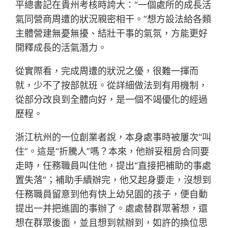
平總書記在貴州考核時誇大：“一個處所的成長活
氣同營商周遭的狀況親密相干。”想方設法給各類
主體營建無憂無擾、結壯干事的氣氛，方能更好
開釋成長的活氣潛力。
從實際看，完成周遭的狀況之優，很難一揮而
就，少不了按部就班。從詳細做法到有用機制，
從部分改良到全體向好，是一個不竭優化的經過
歷程。
浙江杭州的一位創業者說，本身處事時被屢次“叫
住”。這是“折騰人”嗎？本來，他辦妥租房合同要
走時，任務職員叫住他，提出“直接把補助的事處
置失落”；補助手續辦完，他又起身要走，沒想到
任務職員留意到他有快上幼兒園的孩子，便自動
提出一并把進園的事辦了。處處替群眾著想，還
想在群眾後面，並且想到就辦到，如許的換位思