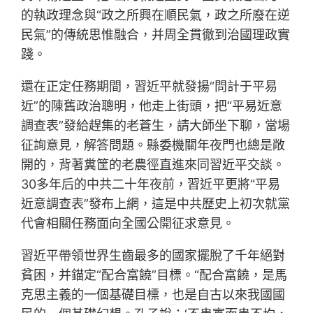
的執政理念與“政之所興在順民氣，政之所廢在逆
民氣”的傳統思惟融合，并周全貫徹到治國理政實
踐。
還在正定任務期間，習近平就發揚“問計于平易
近”的陳舊政治聰明，他走上街頭，把“平易近意
調查表”發給趕集的老蒼生，請大師坐下聊，當場
征詢意見，解答問題。縣委機關年夜門也總是敞
開的，背著糞筐的老農徑直進來同習近平交談。
30多年后的中共二十年夜前，習近平更將“平易
近意調查表”發布上網，這是中共歷史上初次就黨
代會相關任務面向全國公開征求意見。
習近平帶領世界生齒最多的國家擺脫了千年絕對
貧困，并錨定“配合富饒”目標。“配合富饒，是馬
克思主義的一個基礎目標，也是自古以來我國國