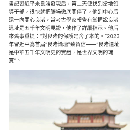
書記習近平來良渚發現后，第二天便找到當地領
導干部，很快就把礦場徹底關停了。他到中心后
還一向關心良渚，當考古學家報告有掌握說良渚
遺址是五千年文明見證，他作了詳細指示。他后
來舊事重提：“對良渚的保護是舍了本的。”2023
年習近平為首屆“良渚論壇”致賀信——“良渚遺址
是中華五千年文明史的實證，是世界文明的瑰
寶”。