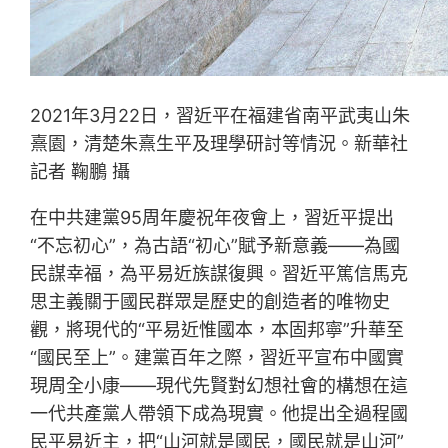
2021年3月22日，習近平在福建省南平武夷山朱
熹園，清楚朱熹生平及理學研討等情況。新華社
記者 鞠鵬 攝
在中共建黨95周年慶祝年夜會上，習近平提出
“不忘初心”，為古語“初心”賦予新意義——為國
民謀幸福，為平易近族謀復興。習近平篤信馬克
思主義關于國民群眾是歷史的創造者的唯物史
觀，將現代的“平易近惟國本，本固邦寧”升華至
“國民至上”。建黨百年之際，習近平宣布中國實
現周全小康——現代先賢對幻想社會的構想在這
一代共產黨人帶領下成為現實。他提出全過程國
民平易近主，把“山河就是國民，國民就是山河”