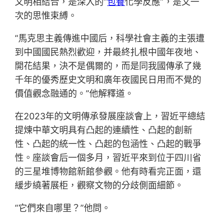
文明相結合，是深入的“
包養
化學反應”，是又一
次的思惟束縛。
“馬克思主義傳進中國后，科學社會主義的主張遭
到中國國民熱烈歡迎，并最終扎根中國年夜地、
開花結果，決不是偶爾的，而是同我國傳承了幾
千年的優秀歷史文明和廣年夜國民日用而不覺的
價值觀念融通的。”他解釋道。
在2023年的文明傳承發展座談會上，習近平總結
提煉中華文明具有凸起的連續性、凸起的創新
性、凸起的統一性、凸起的包涵性、凸起的戰爭
性。座談會后一個多月，習近平來到位于四川省
的三星堆博物館新館參觀。他有時看完正面，還
緩步繞著展柜，觀察文物的分歧側面細節。
“它們來自哪里？”他問。