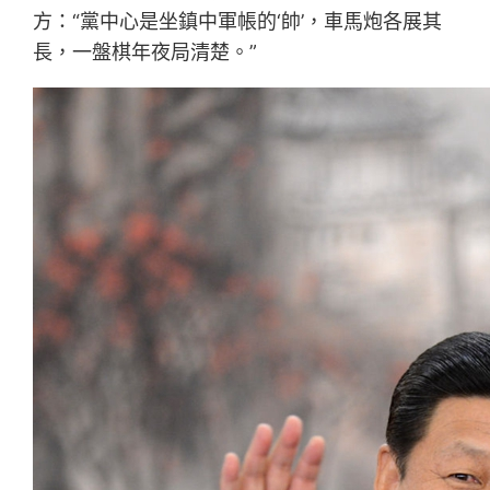
方：“黨中心是坐鎮中軍帳的‘帥’，車馬炮各展其
長，一盤棋年夜局清楚。”