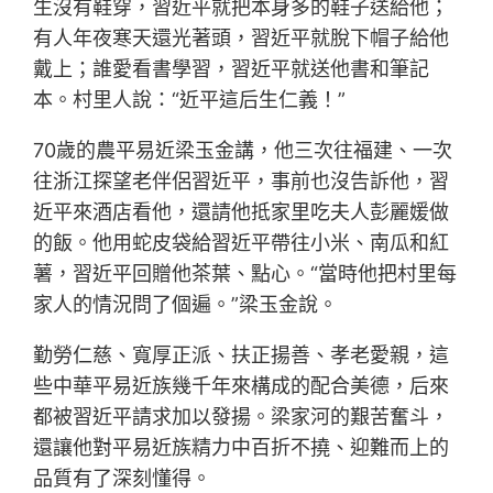
生沒有鞋穿，習近平就把本身多的鞋子送給他；
有人年夜寒天還光著頭，習近平就脫下帽子給他
戴上；誰愛看書學習，習近平就送他書和筆記
本。村里人說：“近平這后生仁義！”
70歲的農平易近梁玉金講，他三次往福建、一次
往浙江探望老伴侶習近平，事前也沒告訴他，習
近平來酒店看他，還請他抵家里吃夫人彭麗媛做
的飯。他用蛇皮袋給習近平帶往小米、南瓜和紅
薯，習近平回贈他茶葉、點心。“當時他把村里每
家人的情況問了個遍。”梁玉金說。
勤勞仁慈、寬厚正派、扶正揚善、孝老愛親，這
些中華平易近族幾千年來構成的配合美德，后來
都被習近平請求加以發揚。梁家河的艱苦奮斗，
還讓他對平易近族精力中百折不撓、迎難而上的
品質有了深刻懂得。