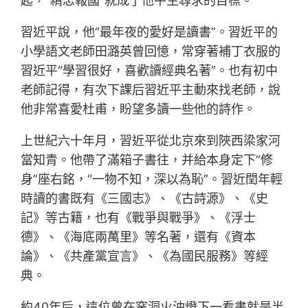
起，“精忠報國”就成了他平生尋求的目標。
習近平說，他“最年夜的愛好是讀書”。習近平的
小學語文老師田潞英曾回憶，常穿著補丁衣服的
習近平“學習很好，喜歡讀經典名著”。也有初中
老師記得，有次下課后習近平主動來找老師，說
他非常喜愛杜甫，盼望多讀一些他的詩作。
上世紀六十年月，習近平從北京來到陜西梁家河
當知青。他帶了滿箱子書往，并給本身定下“修
身”座右銘，“一物不知，深以為恥”。習近閏年輕
時讀的書既有《三國志》、《古詩源》、《史
記》等古籍，也有《戰爭與戰爭》、《浮士
德》、《海底兩萬里》等名著，還有《資本
論》、《共產黨宣言》、《為國民服務》等經
典。
約40年后，這位曾在窯洞火油燈下一看書就是半