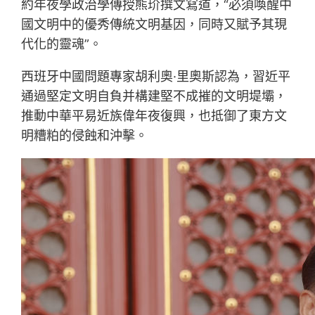
約年夜學政治學傳授熊玠撰文寫道，“必須喚醒中
國文明中的優秀傳統文明基因，同時又賦予其現
代化的靈魂”。
西班牙中國問題專家胡利奧·里奧斯認為，習近平
通過堅定文明自負并構建堅不成摧的文明堤壩，
推動中華平易近族偉年夜復興，也抵御了東方文
明糟粕的侵蝕和沖擊。