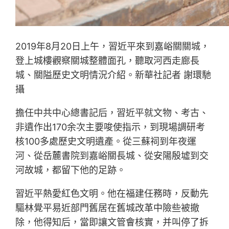
2019年8月20日上午，習近平來到嘉峪關關城，
登上城樓觀察關城整體面孔，聽取河西走廊長
城、關隘歷史文明情況介紹。新華社記者 謝環馳
攝
擔任中共中心總書記后，習近平就文物、考古、
非遺作出170余次主要唆使指示，到現場調研考
核100多處歷史文明遺產。從三蘇祠到年夜運
河、從岳麓書院到嘉峪關長城、從安陽殷墟到交
河故城，都留下他的足跡。
習近平熱愛紅色文明。他在福建任務時，反動先
驅林覺平易近部門舊居在舊城改革中險些被撤
除，他得知后，當即讓文管會核實，并叫停了拆