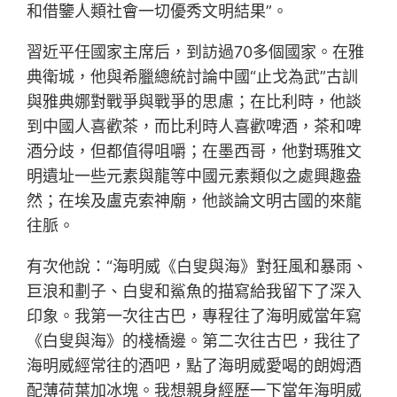
和借鑒人類社會一切優秀文明結果”。
習近平任國家主席后，到訪過70多個國家。在雅
典衛城，他與希臘總統討論中國“止戈為武”古訓
與雅典娜對戰爭與戰爭的思慮；在比利時，他談
到中國人喜歡茶，而比利時人喜歡啤酒，茶和啤
酒分歧，但都值得咀嚼；在墨西哥，他對瑪雅文
明遺址一些元素與龍等中國元素類似之處興趣盎
然；在埃及盧克索神廟，他談論文明古國的來龍
往脈。
有次他說：“海明威《白叟與海》對狂風和暴雨、
巨浪和劃子、白叟和鯊魚的描寫給我留下了深入
印象。我第一次往古巴，專程往了海明威當年寫
《白叟與海》的棧橋邊。第二次往古巴，我往了
海明威經常往的酒吧，點了海明威愛喝的朗姆酒
配薄荷葉加冰塊。我想親身經歷一下當年海明威