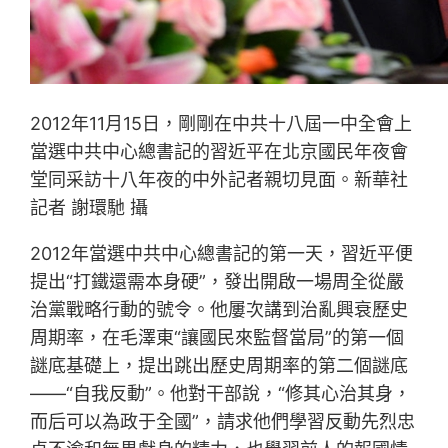
2012年11月15日，剛剛在中共十八屆一中全會上
當選中共中心總書記的習近平在北京國民年夜會
堂同采訪十八年夜的中外記者親切見面。新華社
記者 謝環馳 攝
2012年當選中共中心總書記的第一天，習近平便
提出“打鐵還需本身硬”，發出開啟一場周全從嚴
治黨戰略行動的號令。他屢次講到治亂興衰歷史
周期率，在毛澤東“讓國民來監督當局”的第一個
謎底基礎上，提出跳出歷史周期率的第二個謎底
——“自我反動”。他對干部說，“修其心治其身，
而后可以為政于全國”，請求他們學習反動先烈忠