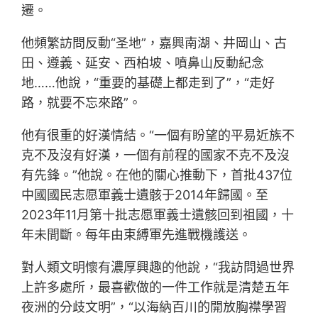
遷。
他頻繁訪問反動“圣地”，嘉興南湖、井岡山、古
田、遵義、延安、西柏坡、噴鼻山反動紀念
地……他說，“重要的基礎上都走到了”，“走好
路，就要不忘來路”。
他有很重的好漢情結。“一個有盼望的平易近族不
克不及沒有好漢，一個有前程的國家不克不及沒
有先鋒。”他說。在他的關心推動下，首批437位
中國國民志愿軍義士遺骸于2014年歸國。至
2023年11月第十批志愿軍義士遺骸回到祖國，十
年未間斷。每年由束縛軍先進戰機護送。
對人類文明懷有濃厚興趣的他說，“我訪問過世界
上許多處所，最喜歡做的一件工作就是清楚五年
夜洲的分歧文明”，“以海納百川的開放胸襟學習