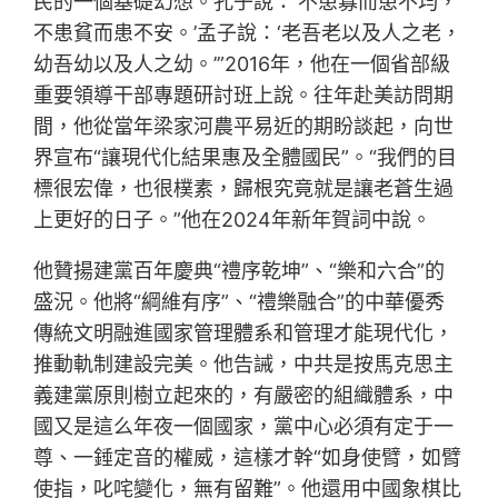
民的一個基礎幻想。孔子說：‘不患寡而患不均，
不患貧而患不安。’孟子說：‘老吾老以及人之老，
幼吾幼以及人之幼。’”2016年，他在一個省部級
重要領導干部專題研討班上說。往年赴美訪問期
間，他從當年梁家河農平易近的期盼談起，向世
界宣布“讓現代化結果惠及全體國民”。“我們的目
標很宏偉，也很樸素，歸根究竟就是讓老蒼生過
上更好的日子。”他在2024年新年賀詞中說。
他贊揚建黨百年慶典“禮序乾坤”、“樂和六合”的
盛況。他將“綱維有序”、“禮樂融合”的中華優秀
傳統文明融進國家管理體系和管理才能現代化，
推動軌制建設完美。他告誡，中共是按馬克思主
義建黨原則樹立起來的，有嚴密的組織體系，中
國又是這么年夜一個國家，黨中心必須有定于一
尊、一錘定音的權威，這樣才幹“如身使臂，如臂
使指，叱咤變化，無有留難”。他還用中國象棋比