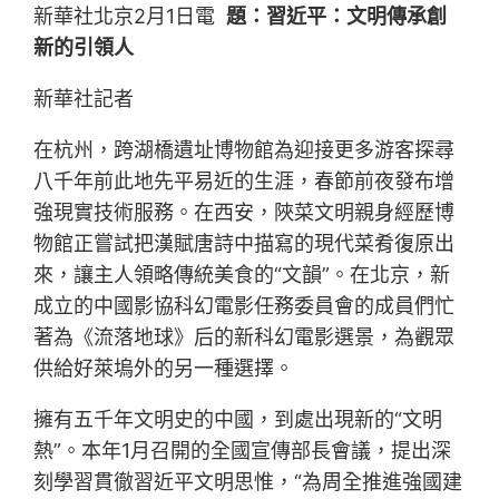
新華社北京2月1日電
題：習近平：文明傳承創
新的引領人
新華社記者
在杭州，跨湖橋遺址博物館為迎接更多游客探尋
八千年前此地先平易近的生涯，春節前夜發布增
強現實技術服務。在西安，陜菜文明親身經歷博
物館正嘗試把漢賦唐詩中描寫的現代菜肴復原出
來，讓主人領略傳統美食的“文韻”。在北京，新
成立的中國影協科幻電影任務委員會的成員們忙
著為《流落地球》后的新科幻電影選景，為觀眾
供給好萊塢外的另一種選擇。
擁有五千年文明史的中國，到處出現新的“文明
熱”。本年1月召開的全國宣傳部長會議，提出深
刻學習貫徹習近平文明思惟，“為周全推進強國建