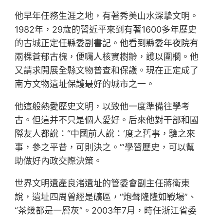
他早年任務生涯之地，有著秀美山水深摯文明。
1982年，29歲的習近平來到有著1600多年歷史
的古城正定任縣委副書記。他看到縣委年夜院有
兩棵蒼郁古槐，便囑人核實樹齡，護以圍欄。他
又請求開展全縣文物普查和保護。現在正定成了
南方文物遺址保護最好的城市之一。
他這般熱愛歷史文明，以致他一度準備往學考
古。但這并不只是個人愛好。后來他對干部和國
際友人都說：“中國前人說：‘度之舊事，驗之來
事，參之平昔，可則決之。’”學習歷史，可以幫
助做好內政交際決策。
世界文明遺產良渚遺址的管委會副主任蔣衛東
說，遺址四周曾經是礦區，“炮聲隆隆如戰場”、
“茶幾都是一層灰”。2003年7月，時任浙江省委