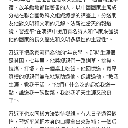
宿、放羊鋤地都揣著書的人，以中國國家主席成
分站在聯合國教科文組織總部的講臺上，分送朋
友他對文明和文明的見解。法新社當天的報道
說，習近平“在演講中援用有名詩人和作家來強調
他的國家的長久歷史和文明多樣性的主要性”。
習近平把梁家河稱為他的“年夜學”。那時生涯很
是貧困，七年里，他與鄉親們一路鍘草、挑糞、
拉煤、打壩，在一個桌上吃飯。他回憶道，寬厚
質樸的鄉親們無私地幫助過他、保護過他，“教我
生涯、教我干活”，“他們有什么吃的都給我送一
點，誰送我一碗酸菜，我說我明天生涯又改良
了”。
習近平也以同樣方法對待鄉親。有人日子過得恓
惶，習近平就把本身的口糧拿出來幫補；一個后