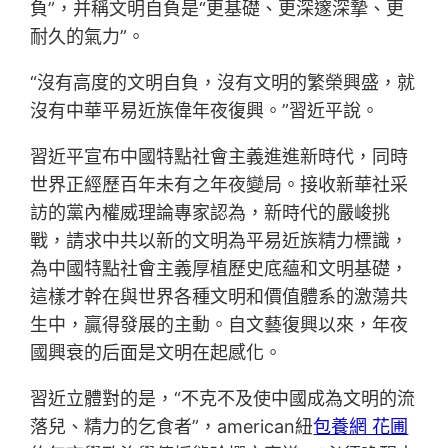
負”，并稱文明自負是“更基礎、更深邃深摯、更
耐久的氣力”。
“沒有高度的文明自負，沒有文明的繁榮興盛，就
沒有中華平易近族偉年夜復興。”習近平說。
習近平宣布中國特點社會主義進進新時代，同時
世界正經歷百年未有之年夜變局。接收新華社采
訪的黨內權威理論專家認為，新時代的嚴峻挑
戰，請求中共以新的文明為平易近族精力標識，
為中國特點社會主義厚植歷史底蘊和文明基礎，
這樣才幹在與世界各種文明和價值體系的激蕩共
生中，贏得發展的主動。自文藝復興以來，年夜
國興衰的后面是文明在起感化。
習近立體對的是，“不克不及使中國成為文明的流
落兒、精力的乞食者”，american紐
包養網 花圃