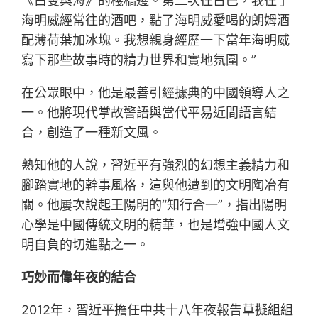
《白叟與海》的棧橋邊。第二次往古巴，我往了
海明威經常往的酒吧，點了海明威愛喝的朗姆酒
配薄荷葉加冰塊。我想親身經歷一下當年海明威
寫下那些故事時的精力世界和實地氛圍。”
在公眾眼中，他是最善引經據典的中國領導人之
一。他將現代掌故警語與當代平易近間語言結
合，創造了一種新文風。
熟知他的人說，習近平有強烈的幻想主義精力和
腳踏實地的幹事風格，這與他遭到的文明陶冶有
關。他屢次說起王陽明的“知行合一”，指出陽明
心學是中國傳統文明的精華，也是增強中國人文
明自負的切進點之一。
巧妙而偉年夜的結合
2012年，習近平擔任中共十八年夜報告草擬組組