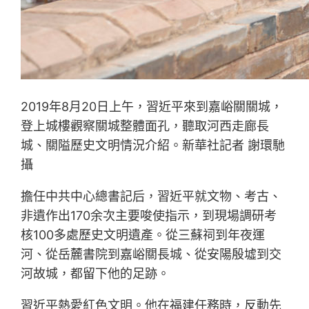
2019年8月20日上午，習近平來到嘉峪關關城，
登上城樓觀察關城整體面孔，聽取河西走廊長
城、關隘歷史文明情況介紹。新華社記者 謝環馳
攝
擔任中共中心總書記后，習近平就文物、考古、
非遺作出170余次主要唆使指示，到現場調研考
核100多處歷史文明遺產。從三蘇祠到年夜運
河、從岳麓書院到嘉峪關長城、從安陽殷墟到交
河故城，都留下他的足跡。
習近平熱愛紅色文明。他在福建任務時，反動先