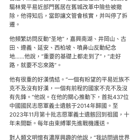
驅林覺平易近部門舊居在舊城改革中險些被撤
除，他得知后，當即讓文管會核實，并叫停了拆
遷。
他頻繁訪問反動“圣地”，嘉興南湖、井岡山、古
田、遵義、延安、西柏坡、噴鼻山反動紀念
地……他說，“重要的基礎上都走到了”，“走好
路，就要不忘來路”。
他有很重的好漢情結。“一個有盼望的平易近族不
克不及沒有好漢，一個有前程的國家不克不及沒
有先鋒。”他說。在他的關心推動下，首批437位
中國國民志愿軍義士遺骸于2014年歸國。至
2023年11月第十批志愿軍義士遺骸回到祖國，十
年未間斷。每年由束縛軍先進戰機護送。
對人類文明懷有濃厚興趣的他說，“我訪問過世界