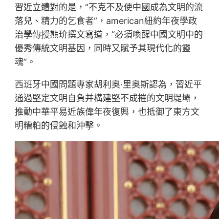
習近立體對的是，“不克不及使中國成為文明的流
落兒、精力的乞食者”，american紐約年夜學政
治學傳授熊玠撰文寫道，“必須喚醒中國文明中的
優秀傳統文明基因，同時又賦予其現代化的靈
魂”。
西班牙中國問題專家胡利奧·里奧斯認為，習近平
通過堅定文明自負并構建堅不成摧的文明堤壩，
推動中華平易近族偉年夜復興，也抵御了東方文
明糟粕的侵蝕和沖擊。