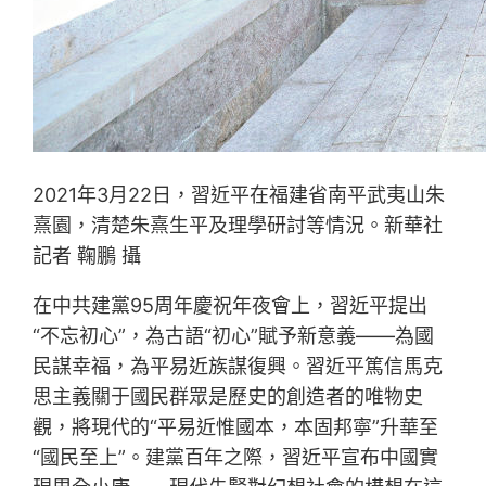
2021年3月22日，習近平在福建省南平武夷山朱
熹園，清楚朱熹生平及理學研討等情況。新華社
記者 鞠鵬 攝
在中共建黨95周年慶祝年夜會上，習近平提出
“不忘初心”，為古語“初心”賦予新意義——為國
民謀幸福，為平易近族謀復興。習近平篤信馬克
思主義關于國民群眾是歷史的創造者的唯物史
觀，將現代的“平易近惟國本，本固邦寧”升華至
“國民至上”。建黨百年之際，習近平宣布中國實