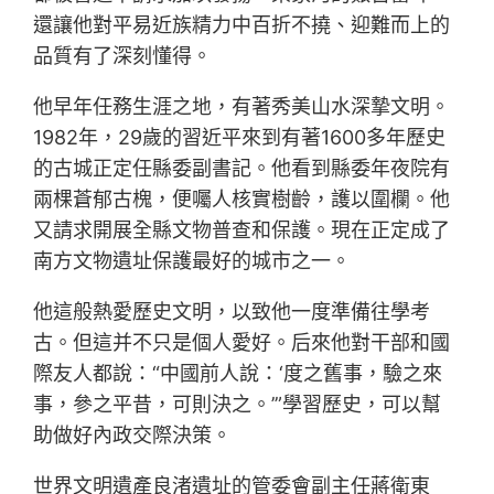
還讓他對平易近族精力中百折不撓、迎難而上的
品質有了深刻懂得。
他早年任務生涯之地，有著秀美山水深摯文明。
1982年，29歲的習近平來到有著1600多年歷史
的古城正定任縣委副書記。他看到縣委年夜院有
兩棵蒼郁古槐，便囑人核實樹齡，護以圍欄。他
又請求開展全縣文物普查和保護。現在正定成了
南方文物遺址保護最好的城市之一。
他這般熱愛歷史文明，以致他一度準備往學考
古。但這并不只是個人愛好。后來他對干部和國
際友人都說：“中國前人說：‘度之舊事，驗之來
事，參之平昔，可則決之。’”學習歷史，可以幫
助做好內政交際決策。
世界文明遺產良渚遺址的管委會副主任蔣衛東