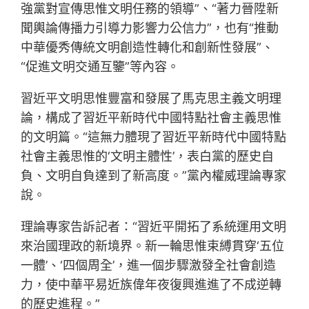
強黨對宣傳思惟文明任務的領導”、“著力晉陞新
聞輿論傳播力引導力影響力公信力”，也有“推動
中華優秀傳統文明創造性轉化和創新性發展”、
“促進文明交通互鑒”等內容。
習近平文明思惟豐富和發展了馬克思主義文明理
論，構成了習近平新時代中國特點社會主義思惟
的文明篇。“這無力體現了習近平新時代中國特點
社會主義思惟的‘文明主體性’，表白黨的歷史自
負、文明自負達到了新高度。”黨內權威理論專家
說。
理論專家告訴記者：“習近平開拓了系統運用文明
來治國理政的新境界。新一輪思惟束縛貫穿‘五位
一體’、‘四個周全’，進一個步驟激發全社會創造
力，使中華平易近族偉年夜復興進進了不成逆轉
的歷史進程。”