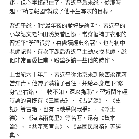
疼，但心里銘記住了。習近平后來說，從那時
起，“精忠報國”就成了他平生尋求的目標。
習近平說，他“最年夜的愛好是讀書”。習近平的
小學語文老師田潞英曾回憶，常穿著補丁衣服的
習近平“學習很好，喜歡讀經典名著”。也有初中
老師記得，有次下課后習近平主動來找老師，說
他非常喜愛杜甫，盼望多讀一些他的詩作。
上世紀六十年月，習近平從北京來到陜西梁家河
當知青。他帶了滿箱子書往，并給本身定下“修
身”座右銘，“一物不知，深以為恥”。習近閏年輕
時讀的書既有《三國志》、《古詩源》、《史
記》等古籍，也有《戰爭與戰爭》、《浮士
德》、《海底兩萬里》等名著，還有《資本
論》、《共產黨宣言》、《為國民服務》等經
典。