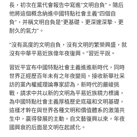
長，初次在黨代會報告中寫進“文明自負”。隨后
他將這個概念納進中國特點社會主義“四個自
負”，并稱文明自負是“更基礎、更深邃深摯、更
耐久的氣力”。
“沒有高度的文明自負，沒有文明的繁榮興盛，就
沒有中華平易近族偉年夜復興。”習近平說。
習近平宣布中國特點社會主義進進新時代，同時
世界正經歷百年未有之年夜變局。接收新華社采
訪的黨內權威理論專家認為，新時代的嚴峻挑
戰，請求中共以新的文明為平易近族精力標識，
為中國特點社會主義厚植歷史底蘊和文明基礎，
這樣才幹在與世界各種文明和價值體系的激蕩共
生中，贏得發展的主動。自文藝復興以來，年夜
國興衰的后面是文明在起感化。