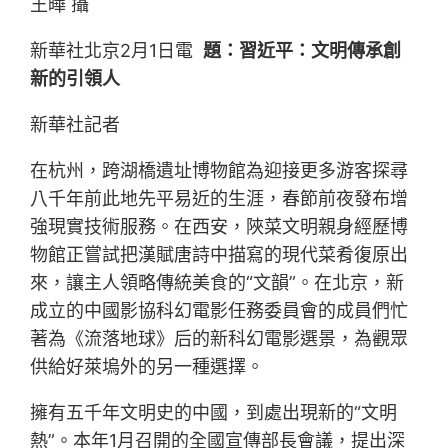
王曄 攝
新華社北京2月1日電
題：習近平：文明傳承創
新的引領人
新華社記者
在杭州，跨湖橋遺址博物館為迎接更多游客探尋
八千年前此地先平易近的生涯，春節前夜發布增
強現實技術服務。在西安，陜菜文明親身經歷博
物館正嘗試把漢賦唐詩中描寫的現代菜肴復原出
來，讓主人領略傳統美食的“文韻”。在北京，新
成立的中國影協科幻電影任務委員會的成員們忙
著為《流落地球》后的新科幻電影選景，為觀眾
供給好萊塢外的另一種選擇。
擁有五千年文明史的中國，到處出現新的“文明
熱”。本年1月召開的全國宣傳部長會議，提出深