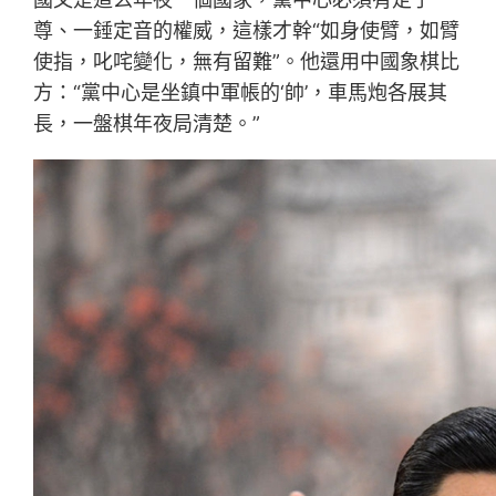
尊、一錘定音的權威，這樣才幹“如身使臂，如臂
使指，叱咤變化，無有留難”。他還用中國象棋比
方：“黨中心是坐鎮中軍帳的‘帥’，車馬炮各展其
長，一盤棋年夜局清楚。”