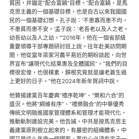
貧困，并錨定“配合富饒”目標。“配合富饒，是馬
克思主義的一個基礎目標，也是自古以來我國國
民的一個基礎幻想。孔子說：‘不患寡而患不均，
不患貧而患不安。’孟子說：‘老吾老以及人之老，
幼吾幼以及人之幼。’”2016年，他在一個省部級
重要領導干部專題研討班上說。往年赴美訪問期
間，他從當年梁家河農平易近的期盼談起，向世
界宣布“讓現代化結果惠及全體國民”。“我們的目
標很宏偉，也很樸素，歸根究竟就是讓老蒼生過
上更好的日子。”他在2024年新年賀詞中說。
他贊揚建黨百年慶典“禮序乾坤”、“樂和六合”的
盛況。他將“綱維有序”、“禮樂融合”的中華優秀
傳統文明融進國家管理體系和管理才能現代化，
推動軌制建設完美。他告誡，中共是按馬克思主
義建黨原則樹立起來的，有嚴密的組織體系，中
國又是這么年夜一個國家，黨中心必須有定于一