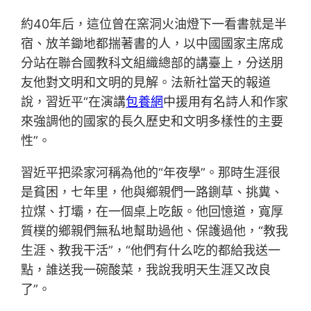
約40年后，這位曾在窯洞火油燈下一看書就是半
宿、放羊鋤地都揣著書的人，以中國國家主席成
分站在聯合國教科文組織總部的講臺上，分送朋
友他對文明和文明的見解。法新社當天的報道
說，習近平“在演講
包養網
中援用有名詩人和作家
來強調他的國家的長久歷史和文明多樣性的主要
性”。
習近平把梁家河稱為他的“年夜學”。那時生涯很
是貧困，七年里，他與鄉親們一路鍘草、挑糞、
拉煤、打壩，在一個桌上吃飯。他回憶道，寬厚
質樸的鄉親們無私地幫助過他、保護過他，“教我
生涯、教我干活”，“他們有什么吃的都給我送一
點，誰送我一碗酸菜，我說我明天生涯又改良
了”。