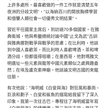
上許多處所，最喜歡做的一件工作就是清楚五年
夜洲的分歧文明”，“以海納百川的開放胸襟學習
和借鑒人類社會一切優秀文明結果”。
習近平任國家主席后，到訪過70多個國家。在雅
典衛城，他與希臘總統討論中國“止戈為武”古訓
與雅典娜對戰爭與戰爭的思慮；在比利時，他談
到中國人喜歡茶，而比利時人喜歡啤酒，茶和啤
酒分歧，但都值得咀嚼；在墨西哥，他對瑪雅文
明遺址一些元素與龍等中國元素類似之處興趣盎
然；在埃及盧克索神廟，他談論文明古國的來龍
往脈。
有次他說：“海明威《白叟與海》對狂風和暴雨、
巨浪和劃子、白叟和鯊魚的描寫給我留下了深入
印象。我第一次往古巴，專程往了海明威當年寫