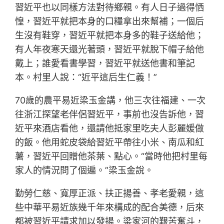
習近平也以同樣方法對待鄉親。有人日子過得恓
惶，習近平就把本身的口糧拿出來幫補；一個后
生沒有鞋穿，習近平就把本身多的鞋子送給他；
有人年夜寒天還光著頭，習近平就脫下帽子給他
戴上；誰愛看書學習，習近平就送他書和筆記
本。村里人說：“近平這后生仁義！”
70歲的農平易近梁玉金講，他三次往福建、一次
往浙江探望老伴侶習近平，事前也沒告訴他，習
近平來酒店看他，還請他抵家里吃夫人彭麗媛做
的飯。他用蛇皮袋給習近平帶往小米、南瓜和紅
薯，習近平回贈他茶葉、點心。“當時他把村里每
家人的情況問了個遍。”梁玉金說。
勤勞仁慈、寬厚正派、扶正揚善、孝老愛親，這
些中華平易近族幾千年來構成的配合美德，后來
都被習近平請求加以發揚。梁家河的艱苦奮斗，