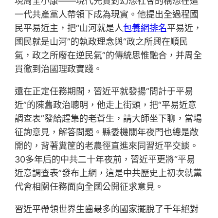
現周全小康——現代先賢對幻想社會的構想在這
一代共產黨人帶領下成為現實。他提出全過程國
民平易近主，把“山河就是人
包養網排名
平易近，
國民就是山河”的執政理念與“政之所興在順民
氣，政之所廢在逆民氣”的傳統思惟融合，并周全
貫徹到治國理政實踐。
還在正定任務期間，習近平就發揚“問計于平易
近”的陳舊政治聰明，他走上街頭，把“平易近意
調查表”發給趕集的老蒼生，請大師坐下聊，當場
征詢意見，解答問題。縣委機關年夜門也總是敞
開的，背著糞筐的老農徑直進來同習近平交談。
30多年后的中共二十年夜前，習近平更將“平易
近意調查表”發布上網，這是中共歷史上初次就黨
代會相關任務面向全國公開征求意見。
習近平帶領世界生齒最多的國家擺脫了千年絕對