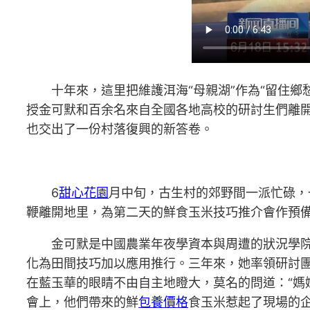
十年來，這里把維護洱海“母親湖”作為“留住鄉
授金可默和百余名來自全國各地高校的研討生們離開
也交出了一份村落復興的新答卷。
6
甜心花園
月中旬，古生村的郊野間一派忙碌，
鞭離開地里，為第二天的鮮食玉米技巧推介會作預
金可默是中國農業年夜學資本與周遭的狀況學院
化為田間技巧加以應用推行。三年來，她率領研討
在藍玉華的眼睛不由自主地瞪大，莫名的問道：“媽
會上，他們帶來的鮮
包養價格
食玉米惹起了現場的