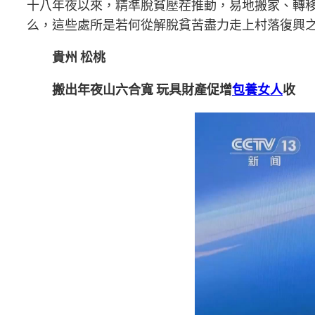
十八年夜以來，精準脫貧壓茬推動，易地搬家、轉移
么，這些處所是若何從解脫貧苦盡力走上村落復興
貴州 松桃
搬出年夜山六合寬 玩具財產促增
包養女人
收