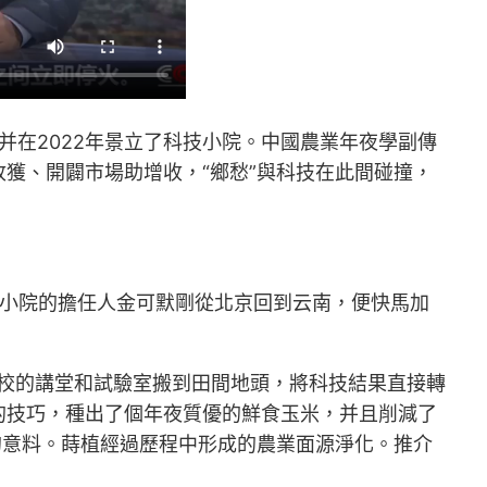
并在2022年景立了科技小院。中國農業年夜學副傳
獲、開闢市場助增收，“鄉愁”與科技在此間碰撞，
小院的擔任人金可默剛從北京回到云南，便快馬加
高校的講堂和試驗室搬到田間地頭，將科技結果直接轉
的技巧，種出了個年夜質優的鮮食玉米，并且削減了
的意料。蒔植經過歷程中形成的農業面源淨化。推介