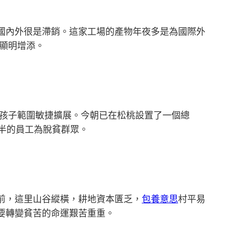
國內外很是滯銷。這家工場的產物年夜多是為國際外
重顯明增添。
孩子範圍敏捷擴展。今朝已在松桃設置了一個總
一半的員工為脫貧群眾。
前，這里山谷縱橫，耕地資本匱乏，
包養意思
村平易
想要轉變貧苦的命運艱苦重重。