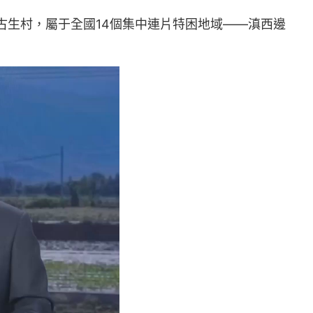
古生村，屬于全國14個集中連片特困地域——滇西邊