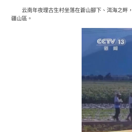
云南年夜理古生村坐落在蒼山腳下、洱海之畔，
疆山區。