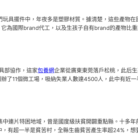
部門玩具擺件中，年夜多是塑膠材質。據清楚，這些產物在
為國際brand代工，以及生孩子自有brand的產物比
工具部協作，這家
包養網
企業從廣東東莞落戶松桃，此后生
辦了11個微工場，吸納失業人數達4500人，此中有近
集中連片特困地域，曾是國度級扶貧開闢重點縣。十多年
村中，有超一半是貧苦村，全縣生齒貧苦產生率超24%，