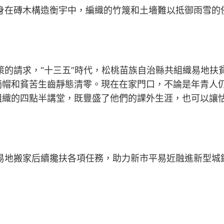
身在磚木構造衡宇中，編織的竹篾和土墻難以抵御雨雪的
的請求，“十三五”時代，松桃苗族自治縣共組織易地扶貧
摘帽和貧苦生齒靜態清零。現在在家門口，不論是年青人
組織的四點半講堂，既豐盛了他們的課外生涯，也可以讓
好易地搬家后續攙扶各項任務，助力新市平易近融進新型城