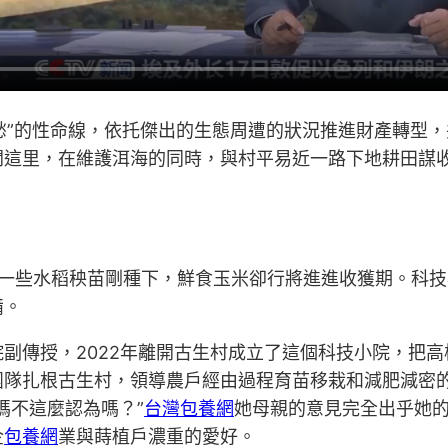
愁”的性命線，依托傑出的生態周遭的狀況推進財產轉型，
這里，在維護洱海的同時，與村平易近一路下地耕田謀收
一些水稻秧苗剛種下，鮮食玉米卻行將進進收獲期。科技
備。
副傳授，2022年離開古生村成立了這個科技小院，把
團隊扎根古生村，領導農戶經由過程育苗移栽和減肥減密
媽不這麼認為嗎？”
台灣包養網
她母親的意見完全出乎她
企
包養網
業與蒔植戶濃重的愛好。