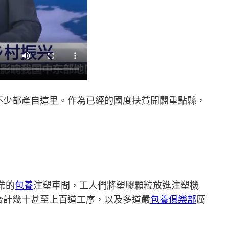
不少都產自這里。作為已經的國度扶貧開闢重點縣，
業的
包養
注塑車間，工人們將塑膠顆粒放進注塑機
合計幾十甚至上百道工序，以及多道嚴
包養俱樂部
厲