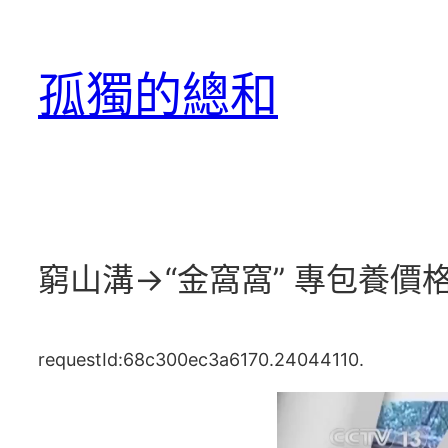
跳
至
孤獨的總和
主
要
內
容
窮山溝→“金窩窩” 專包養價格
requestId:68c300ec3a6170.24044110.