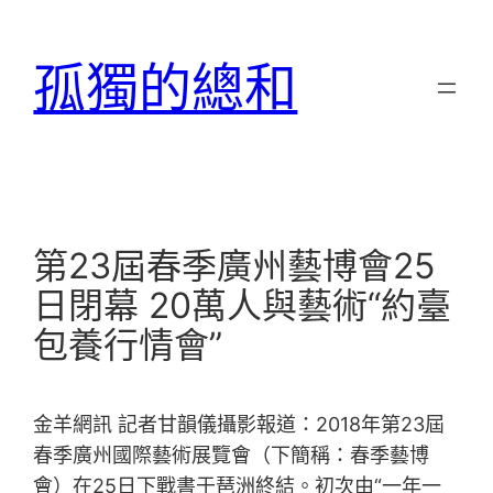
跳
至
孤獨的總和
主
要
內
容
第23屆春季廣州藝博會25
日閉幕 20萬人與藝術“約臺
包養行情會”
金羊網訊 記者甘韻儀攝影報道：2018年第23屆
春季廣州國際藝術展覽會（下簡稱：春季藝博
會）在25日下戰書于琶洲終結。初次由“一年一