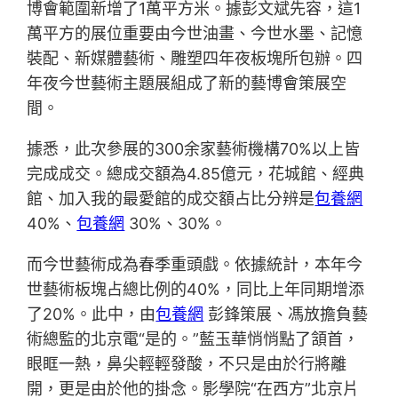
博會範圍新增了1萬平方米。據彭文斌先容，這1
萬平方的展位重要由今世油畫、今世水墨、記憶
裝配、新媒體藝術、雕塑四年夜板塊所包辦。四
年夜今世藝術主題展組成了新的藝博會策展空
間。
據悉，此次參展的300余家藝術機構70%以上皆
完成成交。總成交額為4.85億元，花城館、經典
館、加入我的最愛館的成交額占比分辨是
包養網
40%、
包養網
30%、30%。
而今世藝術成為春季重頭戲。依據統計，本年今
世藝術板塊占總比例的40%，同比上年同期增添
了20%。此中，由
包養網
彭鋒策展、馮放擔負藝
術總監的北京電“是的。”藍玉華悄悄點了頷首，
眼眶一熱，鼻尖輕輕發酸，不只是由於行將離
開，更是由於他的掛念。影學院“在西方”北京片