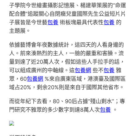
子學院今世繪畫攝影記憶展、楊建華策展的“命運
配合體”追蹤關心自閉癥兒童國際先生公益短片片
子展皆是今世藝
包養
術板塊最具代表性
包養
的
主題展。
依據藝博會年夜數據統計，這四天的人看身邊的
人。前來湊熱烈的主人，一臉的嚴重和害臊。流
量到達了近20萬人次，假如這些人手拉手的話，
可以組成廣州的中軸線。這
包養網
些不
包養
雅
眾，60
包養網
%來自廣東區域，港澳臺及國際區
域占20%，剩余20%則是來自于國際其他省市。
而從年紀下去看，80、90后占據“殘山剩水”；專
門研究不雅眾的多少數字到達8萬人次
包養
。