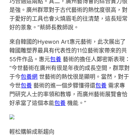
巧合適這兩點。其二，廣州藝博會的綜合實力很
是強。廣州群眾對于古代藝術的熱忱度很高，對
于愛好的工具也會火燒眉毛的往清楚，這長短常
好的景象。”蔡師長教師說。
來自韓國的Hyewon Art惠元藝術，此次展出了
韓國雕塑界最具有代表性的11位藝術家帶來的共
55件作品。惠元
包養
藝術的擔任人鄭密斯表現：
“今世藝術在廣州有很是年夜的成長空間，群眾對
于今
包養網
世藝術的熱忱很是顯明。當然，對于
今世
包養
藝術的進一個步驟懂得還
包養
需求專
門研究人士的率領和教導，而廣州藝術展覽會恰
好承當了這個本能
包養
機能。”
輕松購躲成新趨向