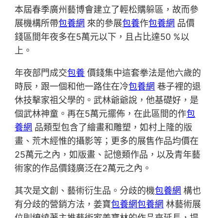
本屆春季廣州藝博會建立了輕松購躲區，故而參
展機構所帶
包養網
來的參展
包養
作
包養網
品價
錢區間年夜多在5萬元以下，且占比達50 %以
上。
年夜部門成交
包養
價錢集中這套拳法是他六歲的
時辰，跟一個和他一路住在冷
包養網
巷子裡的退
休技擊家祖父學的。武林爺爺說，他基礎好，是
個武林神童。再在5萬元擺佈，在此區間的作
包
養網
品類型包含了繪畫和雕塑，如村上隆的版
畫、荒木經惟的攝影等；更多的展售作品均價在
25萬元之內，如版畫、記憶類作品，以及青年藝
術家的作品價錢廣泛在2萬元之內。
其次是文創、藝術衍生品。分歧的機
包養網
構也
有分歧的營銷方法，姜寶
包養網
包養網
林藝術展
位則繚繞著主推藝術家姜寶林的作品來延長，提