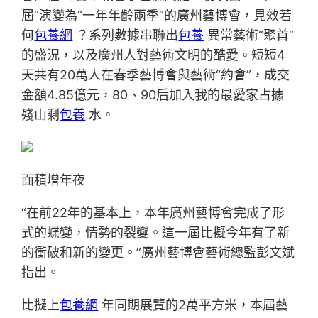
屆”演變為“一年年齡兩季”的廣州藝博會，見效若
何
包養網
？系列數據串聯出
包養
異常藝術“聚首”
的盛況，以及廣州人對藝術文明的酷愛。短短4
天共有20萬人在春季藝博會與藝術“約會”，成交
金額4.85億元，80、90后加入我的最愛家占據
殘山剩
包養
水。
面積增年夜
“在前22年的基本上，本年廣州藝博會完成了形
式的蝶變，情勢的裂變。這一屆比擬今年有了新
的衝破和新的變更。”廣州藝博會藝術總監彭文斌
指出。
比擬上
包養網
年同期展覽的2萬平方米，本屆藝