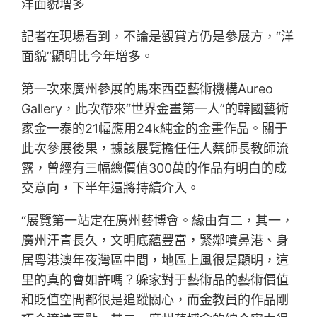
洋面貌增多
記者在現場看到，不論是觀賞方仍是參展方，“洋
面貌”顯明比今年增多。
第一次來廣州參展的馬來西亞藝術機構Aureo
Gallery，此次帶來“世界金畫第一人”的韓國藝術
家金一泰的21幅應用24k純金的金畫作品。關于
此次參展後果，據該展覽擔任任人蔡師長教師流
露，曾經有三幅總價值300萬的作品有明白的成
交意向，下半年還將持續介入。
“展覽第一站定在廣州藝博會。緣由有二，其一，
廣州汗青長久，文明底蘊豐富，緊鄰噴鼻港、身
居粵港澳年夜灣區中間，地區上風很是顯明，這
里的真的會如許嗎？躲家對于藝術品的藝術價值
和貶值空間都很是追蹤關心，而金教員的作品剛