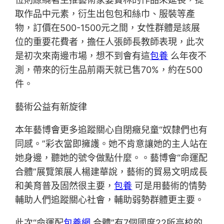
取作品中元素，衍生出包包和絲巾、服裝等產
物，訂價在500-1500元之間，女性群體是該展
位的重要花費者，擔任人張師長教師表現，此次
是初次來南邊市場，想不到會有這
包養
么年夜不
測，帶來的衍生品前兩天就已售70%，約在500
件。
藝術公益有新旋律
本年藝博會更多追蹤關心自閉癥兒童“奴隸們也有
同感。”彩衣當即擁護。她不肯意讓她的主人站在
她身邊，聽她的號令做點什麼。。藝博會“命運配
合體”展覽策展人楊建華說，藝術的貿易文明成長
和美育普及固然很主要，
包養
可是用藝術的情勢
輔助人們追蹤關心社會，輔助弱勢群體更主要。
此次“命運配
包養網
合體”有7個國度22所高校的