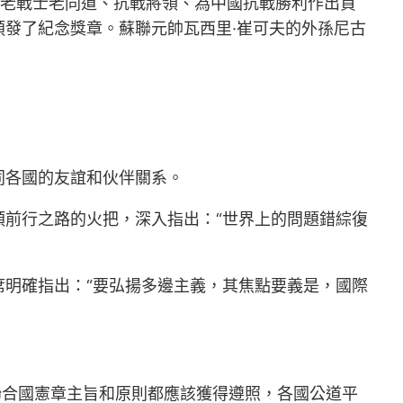
抗戰老戰士老同道、抗戰將領、為中國抗戰勝利作出貢
發了紀念獎章。蘇聯元帥瓦西里·崔可夫的外孫尼古
同各國的友誼和伙伴關系。
前行之路的火把，深入指出：“世界上的問題錯綜復
明確指出：“要弘揚多邊主義，其焦點要義是，國際
聯合國憲章主旨和原則都應該獲得遵照，各國公道平