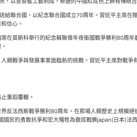
厘米，以景泰藍工藝制成，鮮艷的中國紅底色上飾有傳統
”贈送給聯合國，以紀念聯合國成立70周年。習近平主席在
看和信心。
席在莫斯科舉行的紀念蘇聯偉年夜衛國戰爭勝利80周年
懷。
，人類戰爭與發展事業面臨新的挑戰。習近平主席對戰爭
防止重蹈覆轍。
界反法西斯戰爭勝利80周年。在那場人類歷史上規模絕
國民的勇敢抗爭和宏大犧牲為徹底戰勝japan(日本)