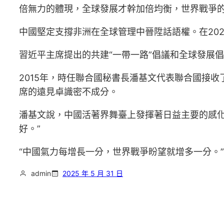
倍無力的體現，全球發展才幹加倍均衡，世界戰爭
中國堅定支撐非洲在全球管理中晉陞話語權。在20
習近平主席提出的共建“一帶一路”倡議和全球發展
2015年，時任聯合國秘書長潘基文代表聯合國接
席的遠見卓識密不成分。
潘基文說，中國活著界舞臺上發揮著日益主要的感
好。”
“中國氣力每增長一分，世界戰爭盼望就增多一分。
admin
2025 年 5 月 31 日