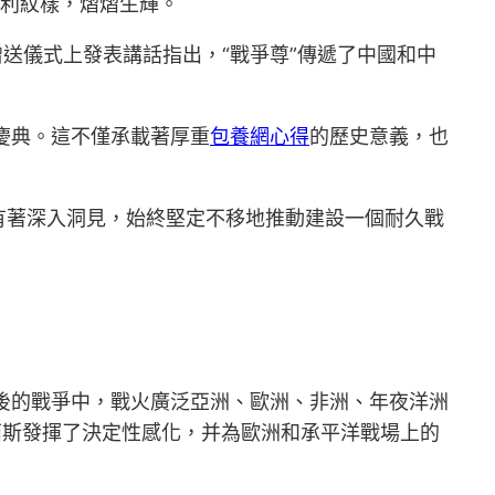
吉利紋樣，熠熠生輝。
贈送儀式上發表講話指出，“戰爭尊”傳遞了中國和中
慶典。這不僅承載著厚重
包養網心得
的歷史意義，也
有著深入洞見，始終堅定不移地推動建設一個耐久戰
後的戰爭中，戰火廣泛亞洲、歐洲、非洲、年夜洋洲
法西斯發揮了決定性感化，并為歐洲和承平洋戰場上的