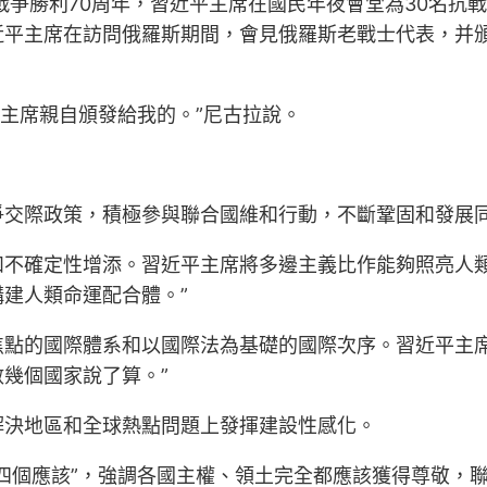
斯戰爭勝利70周年，習近平主席在國民年夜會堂為30名
平主席在訪問俄羅斯期間，會見俄羅斯老戰士代表，并頒
平主席親自頒發給我的。”尼古拉說。
爭交際政策，積極參與聯合國維和行動，不斷鞏固和發展
和不確定性增添。習近平主席將多邊主義比作能夠照亮人類
建人類命運配合體。”
焦點的國際體系和以國際法為基礎的國際次序。習近平主席
幾個國家說了算。”
解決地區和全球熱點問題上發揮建設性感化。
四個應該”，強調各國主權、領土完全都應該獲得尊敬，