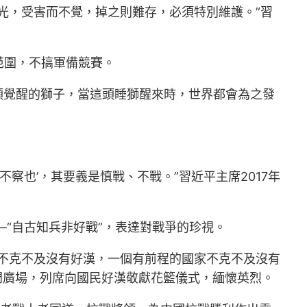
光，受害而不覺，掉之則難存，必須特別維護。”習
范圍，不搞軍備競賽。
一頭覺醒的獅子，當這頭睡獅醒來時，世界都會為之發
察也’，其要義是慎戰、不戰。”習近平主席2017年
——“自古知兵非好戰”，表達對戰爭的珍視。
不克不及沒有好漢，一個有前程的國家不克不及沒有
安門廣場，列席向國民好漢敬獻花籃儀式，緬懷英烈。