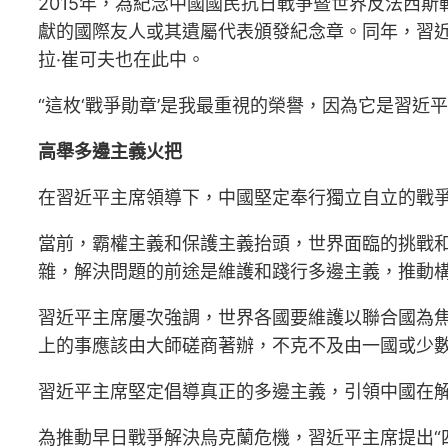
2015年，為紀念中國國民抗日戰爭暨世界反法西
獻的國際友人或其遺屬代表頒發紀念章。同年，習近
拉·崔可夫也在此中。
“這枚‘戰爭勛章’是我最重視的榮譽，因為它是習近
高舉多邊主義火把
在習近平主席領導下，中國堅定奉行獨立自立的戰
當前，霸權主義和保護主義抬頭，世界面臨的挑戰
雜，解決問題的前途是維護和踐行多邊主義，推動構
習近平主席屢次強調，世界各國要維護以聯合國為
上的事應該由大師磋商著辦，不克不及由一國或少數
習近平主席堅定倡導真正的多邊主義，引領中國在
為推動早日戰爭解決烏克蘭危機，習近平主席提出“