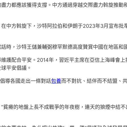
的盡力都應該獲得支撐。中方通過穿越交際盡力斡旋推動
在中方斡旋下，沙特阿拉伯和伊朗于2023年3月宣布
。
電話時，沙特王儲兼輔弼穆罕默德高度贊賞中國在地區和
維護配合平安。2014年，習近平主席在亞信上海峰會
全球平安倡議。
，倡導各國走出一條對話
包養
而不對抗、結伴而不結盟、
“貧瘠的地盤上長不成戰爭的年夜樹，連天的狼煙中結不