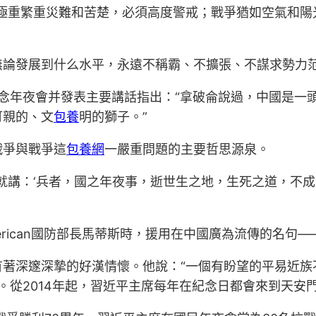
極重繁重災難和苦楚，必須高度警戒；戰爭猶如空氣和陽
無論發展到什么水平，永遠不稱霸、不擴張、不謀求勢力
年紀念年夜會并發表主要講話指出：“拿破侖說過，中國是
可親的、文
包養
明的獅子。”
戰爭與戰爭這
包養網
一嚴重問題的主要哲思源泉。
講：‘兵者，國之年夜事，逝世生之地，生死之道，不成不
erican國防部長馬蒂斯時，援用在中國廣為流傳的名句
有著深邃深摯的好漢情懷。他說：“一個有盼望的平易近族
念日。從2014年起，習近平主席每年在紀念日都會來到天