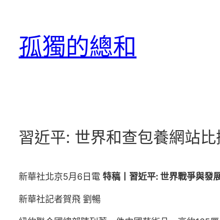
跳
至
孤獨的總和
主
要
內
容
習近平: 世界和查包養網站
新華社北京5月6日電
特稿丨習近平: 世界戰爭與發
新華社記者賀飛 劉暢