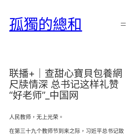
跳
至
孤獨的總和
主
要
內
容
联播+｜查甜心寶貝包養網
尺牍情深 总书记这样礼赞
“好老师”_中国网
人民教师，无上光荣。
在第三十九个教师节到来之际，习近平总书记致