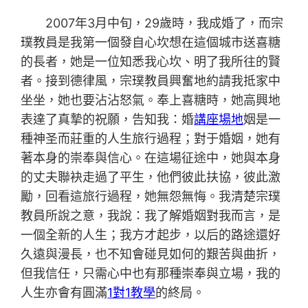
2007年3月中旬，29歲時，我成婚了，而宗
璞教員是我第一個發自心坎想在這個城市送喜糖
的長者，她是一位知悉我心坎、明了我所往的賢
者。接到德律風，宗璞教員興奮地約請我抵家中
坐坐，她也要沾沾怒氣。奉上喜糖時，她高興地
表達了真摯的祝願，告知我：婚
講座場地
姻是一
種神圣而莊重的人生旅行過程；對于婚姻，她有
著本身的崇奉與信心。在這場征途中，她與本身
的丈夫聯袂走過了平生，他們彼此扶協，彼此激
勵，回看這旅行過程，她無怨無悔。我清楚宗璞
教員所說之意，我說：我了解婚姻對我而言，是
一個全新的人生；我方才起步，以后的路途還好
久遠與漫長，也不知會碰見如何的艱苦與曲折，
但我信任，只需心中也有那種崇奉與立場，我的
人生亦會有圓滿
1對1教學
的終局。