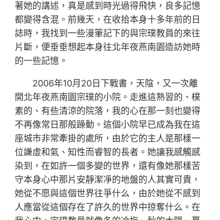
著她的講述，真是感到時光過得飛快，良多記憶
都變得含混。前幾天，在收拾本身十多年前的日
誌時，我找到一些漫筆記下的與宗璞教員的來往
片斷，便垂垂想起本身往北年夜燕南園造訪她時
的一些記憶。
2006年10月20日下戰書，天陰，又一次離
開北年夜燕南園宗璞的小院。走進這熟習的、樸
素的、有些清涼的院落，我的心在那一刻也變得
不再像常日那般躁動。這個小院早已成為我在這
座城市非常牽掛的處所，由於它的主人是那樣一
位謙虛和氣、知性而睿智的長者。她讓我感觸感
染到，在如許一個多變的世界，還有像她那樣苦
守本身心中那片安靜潔凈的地盤的人其實可貴，
她從不愿與這個世界往爭什么，由於她從不感到
人應當從這個存在了許久的世界中掠奪什么。在