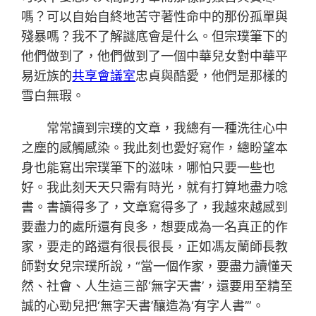
嗎？可以自始自終地苦守著性命中的那份孤單與
殘暴嗎？我不了解謎底會是什么。但宗璞筆下的
他們做到了，他們做到了一個中華兒女對中華平
易近族的
共享會議室
忠貞與酷愛，他們是那樣的
雪白無瑕。
常常讀到宗璞的文章，我總有一種洗往心中
之塵的感觸感染。我此刻也愛好寫作，總盼望本
身也能寫出宗璞筆下的滋味，哪怕只要一些也
好。我此刻天天只需有時光，就有打算地盡力唸
書。書讀得多了，文章寫得多了，我越來越感到
要盡力的處所還有良多，想要成為一名真正的作
家，要走的路還有很長很長，正如馮友蘭師長教
師對女兒宗璞所說，“當一個作家，要盡力讀懂天
然、社會、人生這三部‘無字天書’，還要用至精至
誠的心勁兒把‘無字天書’釀造為‘有字人書’”。