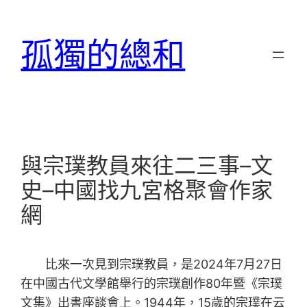
跳
至
孤獨的總和
主
要
內
容
與宗璞教員來往二三事–文
史–中國找九宮格聚會作家
網
比來一次見到宗璞教員，是2024年7月27日
在中國古代文學館舉行的宗璞創作80年暨《宗璞
文集》出書座談會上。1944年，15歲的宗璞在云