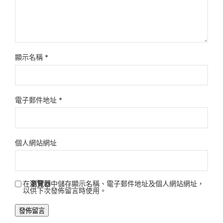
顯示名稱
*
電子郵件地址
*
個人網站網址
在
瀏覽器
中儲存顯示名稱、電子郵件地址及個人網站網址，
以供下次發佈留言時使用。