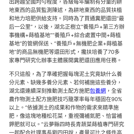
出跨越全國均勻程度，各級每年編制有分量的耕
地東西的品質監測陳述，為耕地東西的品質扶植
和地力培肥供給支持。同時為了買通糞肥還田“最
后一公里”，以後，湖北正樹立“養殖戶+第三方辦
事機構+蒔植基地”“養殖戶+綜合處置中間+蒔植
基地”的管網保送、“養殖戶+無機肥企業+蒔植基
地”的商品無機肥等還田形式，攙扶培養了70多
家專門研究化辦事主體展開糞肥還田應用任務。
不只這般，為了準確把握每塊泥土究竟缺什么養
分元素、缺幾多養分元素、若何補施這些養分，
湖北還連續深刻推動測土配方施肥
包養網
，全省
農作物測土配方施肥技巧籠罩率每年穩固在90%
以上。“依據測土的成果和作物的需求來精準施
肥，像這塊地種松花菜，重視彌補氮肥、恰當補
鉀肥就可以。”云夢縣四時長青蔬菜蒔植專門研究
一起配合社理事長劉四田說，產量可比之條件高