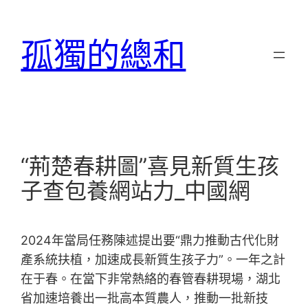
跳
至
孤獨的總和
主
要
內
容
“荊楚春耕圖”喜見新質生孩
子查包養網站力_中國網
2024年當局任務陳述提出要“鼎力推動古代化財
產系統扶植，加速成長新質生孩子力”。一年之計
在于春。在當下非常熱絡的春管春耕現場，湖北
省加速培養出一批高本質農人，推動一批新技