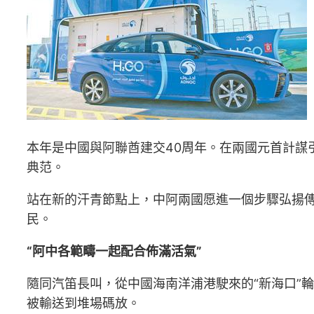
本年是中國與阿聯酋建交40周年。在兩國元首計謀
典范。
站在新的汗青節點上，中阿兩國愿進一個步驟弘揚
民。
“阿中各範疇一起配合佈滿活氣”
隨同汽笛長叫，從中國海南洋浦港駛來的“新海口”
被輸送到堆場碼放。