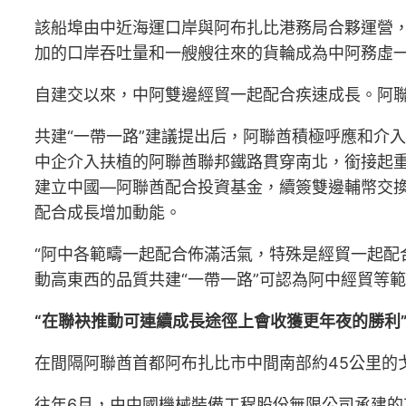
該船埠由中近海運口岸與阿布扎比港務局合夥運營，自
加的口岸吞吐量和一艘艘往來的貨輪成為中阿務虛
自建交以來，中阿雙邊經貿一起配合疾速成長。阿聯
共建“一帶一路”建議提出后，阿聯酋積極呼應和介
中企介入扶植的阿聯酋聯邦鐵路貫穿南北，銜接起
建立中國—阿聯酋配合投資基金，續簽雙邊輔幣交
配合成長增加動能。
“阿中各範疇一起配合佈滿活氣，特殊是經貿一起配
動高東西的品質共建“一帶一路”可認為阿中經貿等
“在聯袂推動可連續成長途徑上會收獲更年夜的勝利
在間隔阿聯酋首都阿布扎比市中間南部約45公里的
往年6月，由中國機械裝備工程股份無限公司承建的