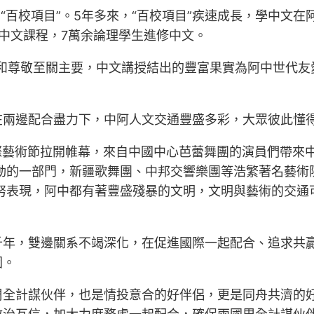
動“百校項目”。5年多來，“百校項目”疾速成長，學中文
設中文課程，7萬余論理學生進修中文。
和尊敬至關主要，中文講授結出的豐富果實為阿中世代友愛
在兩邊配合盡力下，中阿人文交通豐盛多彩，大眾彼此懂
國際藝術節拉開帷幕，來自中國中心芭蕾舞團的演員們帶來
動的一部門，新疆歌舞團、中邦交響樂團等浩繁著名藝術
努表現，阿中都有著豐盛殘暴的文明，文明與藝術的交通
千年，雙邊關系不竭深化，在促進國際一起配合、追求共
固。
周全計謀伙伴，也是情投意合的好伴侶，更是同舟共濟的