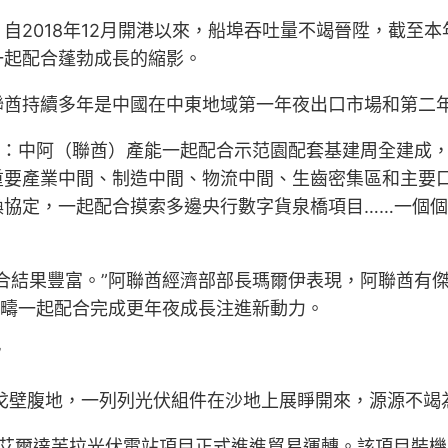
2018年12月開港以來，船埠吞吐量不竭晉陞，截至本
一起配合蓬勃成長的縮影。
酋持續多年是中國在中東地域第一年夜出口市場和第二年
入：中阿（聯酋）產能一起配合示范園配套基建周全建成
重要產業中間、制造中間、物流中間、生齒密集區和主要
換協定，一起配合摸索多邊央行數字貨泉橋項目……一個
合結果豐富。”阿聯酋經濟部部長瑪爾伊表現，阿聯酋有
範疇一起配合完成更年夜成長注進新動力。
”
戈壁腹地，一列列光伏組件在沙地上展睜開來，源源不竭
艾爾達芙拉光伏電站項目正式進進貿易運轉。該項目裝機容