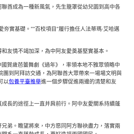
在阿聯酋成為一種新風氣，先生籠罩從幼兒園到高中各
夯實基礎。”“百校項目”履行擔任人法蒂瑪·艾哈邁
得和友情不竭加深，為中阿友愛奠基堅實基本。
中國賀歲芭蕾舞劇《過年》，率領本地不雅眾領略中
院團到阿拜訪交通，為阿聯酋大眾帶來一場場文明與
可以
包養平臺推舉
進一個步驟促進兩邊的清楚和友
贏成長的途徑上一直并肩前行。阿中友愛關系持續蓬
好兄弟。瞻望將來，中方愿同阿方聯袂盡力，落實兩