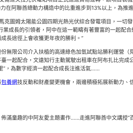
動力在阿聯酋總動力構造中的比重進步到13%以上，為推
拜馬克圖姆太陽能公園四期光熱光伏綜合發電項目，一切
行業成長的引領者，阿中在這一範疇有著豐富的一起配合結
成長途徑上會收獲更年夜的勝利。”
份無限公司介入扶植的高速綠色加氫試點站勝利運營（見
平臺一起配合，文遠知行主動駕駛出租車在阿布扎比完成
里”，為數字經濟一起配合成長注進活氣……
科
包養網
技反動和財產變更機會，兩邊積極拓展新動力、
佈滿童趣的中阿友愛主題畫作……走進阿聯酋中文講授“百
。