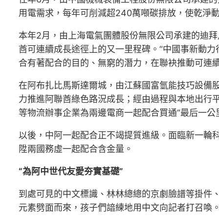
用電需求，每年可削減超240萬噸碳排放，使乾淨
本年2月，由上海電氣團體股份無限公司承建的迪
酋可連續成長途徑上的又一里程碑。“中國事新動力
合有著配合的目的、無窮的潛力，在聯袂推動可連續
在阿布扎比馬斯達爾城，由江蘇國富氫能技巧設備股
力推進阿聯酋綠色路況成長；經由過程與本地出行
等物流辦事企業為兩邊電商一起配合買通“最后一公
以後，中阿一起配合正不竭提質進級。面臨新一輪
陞兩國務虛一起配合含金量。
“為阿中世代友愛夯實基礎”
到處可見的中文標識、林林總總的京劇臉譜等掛件、
元素劈面而來，孩子們諳練地用中文向記者打召喚