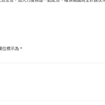
政治互信，加大力度務虛一起配合，確保兩國周全計謀伙
欄位標示為
*