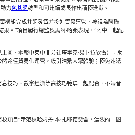
進動力
包養網
轉型和可連續成長作出積極進獻。
發電機組完成并網發電并投進貿易運營，被視為阿聯
果。”項目履行總監奧馬爾·哈桑表現，“阿中一起配
上圖，本報中東中間分社塔里克·易卜拉欣攝），助
公然途徑貿易化運營，吸引浩繁大眾體驗；極兔速遞
信息技巧、數字經濟等高技巧範疇一起配合，不竭晉
校項目”示范校哈姆丹·本·扎耶德黌舍，濃烈的中國