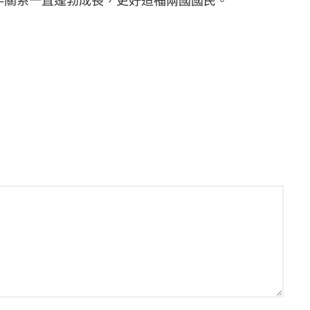
伴關系一直蓬勃成長，更好造福兩國國民。