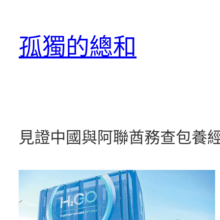
跳
至
孤獨的總和
主
要
內
容
見證中國與阿聯酋務查包養經