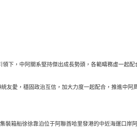
引領下，中阿關系堅持傑出成長勢頭，各範疇務虛一起配
傳統友愛，穩固政治互信，加大力度一起配合，推進中阿
輪集裝箱船徐徐靠泊位于阿聯酋哈里發港的中近海運口岸