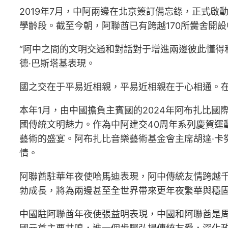
2019年7月，中阿兩邊在北京簽訂備忘錄，正式啟
學齡段。截至今朝，阿聯酋已有跨越170所黌舍開
“阿中之間的文明交通和對話對于增進兩邊彼此懂得
德·巴斯塔基表現。
國之交在于平易近相親，平易近相親在于心相通。
本年1月，由中國擔負主賓國的2024年阿布扎比
國傳統文明魅力。作為中阿建交40周年系列慶賀運
藝術的盛宴。阿布扎比音樂藝術基金會主席胡達·卡
情。
阿聯酋駐華年夜使哈馬迪表現，阿中傳統友情跨越
勃成長，將為兩邊甚至全世界帶來更年夜繁華與穩
中國駐阿聯酋年夜使張益明表現，中國和阿聯酋是