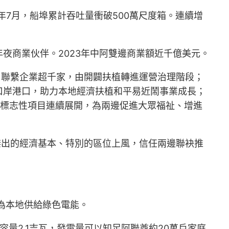
年7月，船埠累計吞吐量衝破500萬尺度箱。連續增
夜商業伙伴。2023年中阿雙邊商業額近千億美元。
，聯繫企業超千家，由開闢扶植轉進運營治理階段；
口岸港口，助力本地經濟扶植和平易近鬧事業成長；
個標志性項目連續展開，為兩邊促進大眾福祉、增進
傑出的經濟基本、特別的區位上風，信任兩邊聯袂推
為本地供給綠色電能。
量2.1吉瓦，發電量可以知足阿聯酋約20萬戶家庭