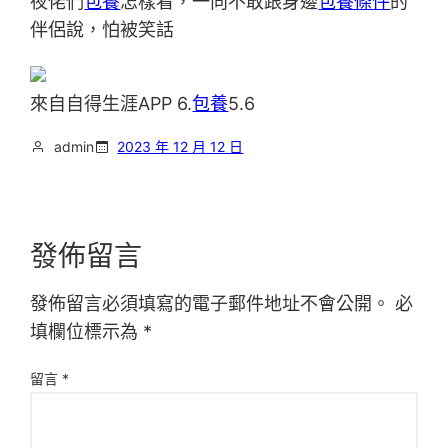
夜佬們
包養
怎樣看，一向不敢跟身邊
包養條件
的
伴侶說，怕被笑話
來自自得生涯APP 6.
包養
5.6
admin
2023 年 12 月 12 日
發佈留言
發佈留言必須填寫的電子郵件地址不會公開。
必
填欄位標示為
*
留言
*