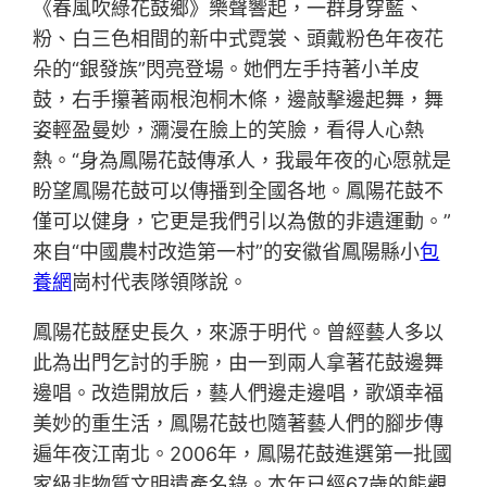
《春風吹綠花鼓鄉》樂聲響起，一群身穿藍、
粉、白三色相間的新中式霓裳、頭戴粉色年夜花
朵的“銀發族”閃亮登場。她們左手持著小羊皮
鼓，右手攥著兩根泡桐木條，邊敲擊邊起舞，舞
姿輕盈曼妙，瀰漫在臉上的笑臉，看得人心熱
熱。“身為鳳陽花鼓傳承人，我最年夜的心愿就是
盼望鳳陽花鼓可以傳播到全國各地。鳳陽花鼓不
僅可以健身，它更是我們引以為傲的非遺運動。”
來自“中國農村改造第一村”的安徽省鳳陽縣小
包
養網
崗村代表隊領隊說。
鳳陽花鼓歷史長久，來源于明代。曾經藝人多以
此為出門乞討的手腕，由一到兩人拿著花鼓邊舞
邊唱。改造開放后，藝人們邊走邊唱，歌頌幸福
美妙的重生活，鳳陽花鼓也隨著藝人們的腳步傳
遍年夜江南北。2006年，鳳陽花鼓進選第一批國
家級非物質文明遺產名錄。本年已經67歲的熊觀