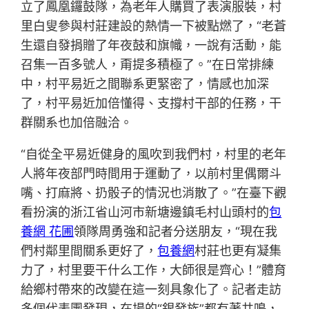
立了鳳凰鑼鼓隊，為老年人購買了表演服裝，村
里白叟參與村莊建設的熱情一下被點燃了，“老蒼
生還自發捐贈了年夜鼓和旗幟，一說有活動，能
召集一百多號人，甭提多積極了。”在日常排練
中，村平易近之間聯系更緊密了，情感也加深
了，村平易近加倍懂得、支撐村干部的任務，干
群關系也加倍融洽。
“自從全平易近健身的風吹到我們村，村里的老年
人將年夜部門時間用于運動了，以前村里偶爾斗
嘴、打麻將、扔骰子的情況也消散了。”在臺下觀
看扮演的浙江省山河市新塘邊鎮毛村山頭村的
包
養網 花圃
領隊周勇強和記者分送朋友，“現在我
們村鄰里間關系更好了，
包養網
村莊也更有凝集
力了，村里要干什么工作，大師很是齊心！”體育
給鄉村帶來的改變在這一刻具象化了。記者走訪
多個代表團發現，在場的“銀發族”都有著共鳴，