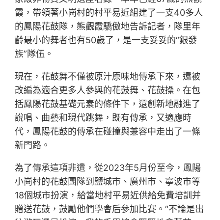
霞，帶領著小崗村的村平易近組建了一支40多人
的鳳陽花鼓隊，熊觀霞驕傲地告訴記者，隊里年
齡最小的舞者也有50歲了，是一支妥妥的“銀發
族”隊伍。
現在，花鼓舞不僅被原汁原味地傳承下來，還被
改編為適合更多人參與的花鼓舞、花鼓操。在包
括鳳陽花鼓基礎元素的條件下，還創新地融進了
說唱、曲藝和現代跳舞，既有傳承，又適應時
代，鳳陽花鼓的傳承在碰撞與兼容中走出了一條
新門路。
為了傳承這項非遺，從2023年5月份至今，鳳陽
小崗村的花鼓團隊到鹽城市、廣州市、寧波市等
18個城市扮演，給當地村平易近供給免費培訓并
贈送花鼓，鼓勵他們學會后參加比賽。“不論是出