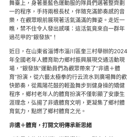
舞臺上，身著墨藍色運動服的隊員們邁著整齊劃
一的程序，手持兩根長杖，伴隨充滿節奏感的音
樂，在觀眾眼前展現著活氣滿滿的舞姿。走近一
瞧，禁不住令人發出感嘆：這活氣竟來自一群年
過花甲的“銀發族”！
近日，在山東省淄博市淄川區奎三村舉辦的2024
年全國老年人體育助力鄉村振興展現交通活動現
場，“銀發族”運動員們為觀眾帶來了“非遺＋體
育”扮演，從六藝太極拳的行云流水到廣場舞的歡
快節奏，從鳳陽花鼓的輕盈舞步到健身操的矯健
程序，鄉村老年人的體育扮演不僅彰顯了安康生
涯理念，弘揚了非遺體育文明，更凝集了鄉村體
育氣力，點燃了鄉村體育之光。
非遺＋體育，打開文明傳承新思緒