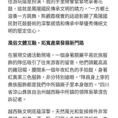
往游玩還是扮演，我的手里總會緊緊地拿著花
鼓，這就是鳳陽國民傳承文明的精力。”一方鄉土
滋養一方跳舞，熊觀霞樸實的話語彰顯了鳳陽國
民對花鼓藝術的深摯感情和傳承中華優秀傳統文
明的堅定信心。
風俗文體互融，拓寬產業發展新門路
在展現交通活動現場，一個身著靚麗平易近族服
飾的隊伍吸引了往來游客的留意。他們頭戴高高
的雞冠帽，腰間系一個年夜紅色的手拍鼓，身著
紅黃黑三色服飾，非分特別搶眼。“隊員身上穿的
彝族服飾都是我們中所鎮廠子里本身做的。”四川
省涼山彝族自治州越西縣中所鎮的領隊吳華清告
訴記者。
越西縣文明底蘊深摯，天然風光和氣候條件非常