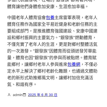
體育讓他們身體愈加安康、生涯愈加幸福。
中國老年人體育協會
包養
主席雷軍表現，老年人
體育任務作為國家全平易近健身和老齡任務的主
要組成部門，是推進體育強國建設、安康中國建
設和鄉村振興的主要氣力。“銀發族”燃動體育，
不僅充實了老年人的生涯，更是對鄉村整體活氣
的一次激發。“銀發族”因體育而從頭迸發芳華能
量，體育也因“銀發族”的參與而被點燃。體育賦
能鄉村，讓鄉村老年人參與進來
包養網
，不僅必
定水平上解決了鄉村老齡化難題，也通過文體助
老的新形式助推鄉風文明，讓鄉村加倍充滿活
氣、和諧有序。
admin
2025 年 6 月 30 日