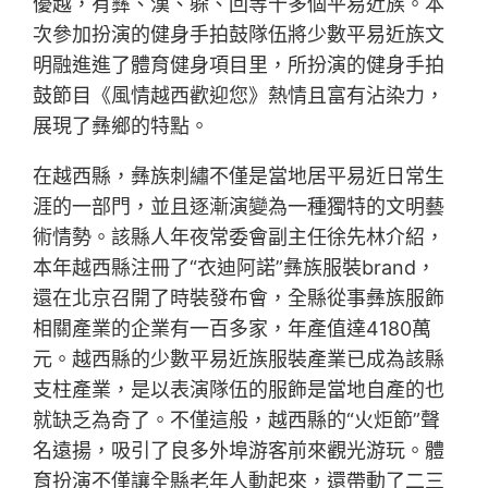
優越，有彝、漢、躲、回等十多個平易近族。本
次參加扮演的健身手拍鼓隊伍將少數平易近族文
明融進進了體育健身項目里，所扮演的健身手拍
鼓節目《風情越西歡迎您》熱情且富有沾染力，
展現了彝鄉的特點。
在越西縣，彝族刺繡不僅是當地居平易近日常生
涯的一部門，並且逐漸演變為一種獨特的文明藝
術情勢。該縣人年夜常委會副主任徐先林介紹，
本年越西縣注冊了“衣迪阿諾”彝族服裝brand，
還在北京召開了時裝發布會，全縣從事彝族服飾
相關產業的企業有一百多家，年產值達4180萬
元。越西縣的少數平易近族服裝產業已成為該縣
支柱產業，是以表演隊伍的服飾是當地自產的也
就缺乏為奇了。不僅這般，越西縣的“火炬節”聲
名遠揚，吸引了良多外埠游客前來觀光游玩。體
育扮演不僅讓全縣老年人動起來，還帶動了二三