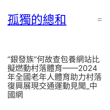
跳
至
孤獨的總和
主
要
內
容
“銀發族”何故查包養網站比
擬燃動村落體育——2024
年全國老年人體育助力村落
復興展現交通運動見聞_中
國網