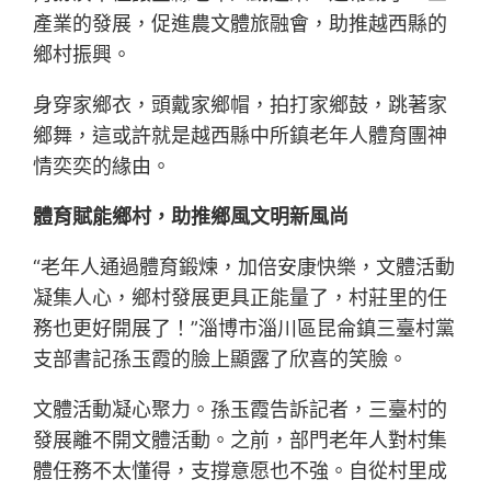
產業的發展，促進農文體旅融會，助推越西縣的
鄉村振興。
身穿家鄉衣，頭戴家鄉帽，拍打家鄉鼓，跳著家
鄉舞，這或許就是越西縣中所鎮老年人體育團神
情奕奕的緣由。
體育賦能鄉村，助推鄉風文明新風尚
“老年人通過體育鍛煉，加倍安康快樂，文體活動
凝集人心，鄉村發展更具正能量了，村莊里的任
務也更好開展了！”淄博市淄川區昆侖鎮三臺村黨
支部書記孫玉霞的臉上顯露了欣喜的笑臉。
文體活動凝心聚力。孫玉霞告訴記者，三臺村的
發展離不開文體活動。之前，部門老年人對村集
體任務不太懂得，支撐意愿也不強。自從村里成