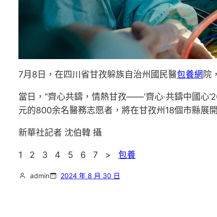
7月8日，在四川省甘孜躲族自治州國民醫
包養網
院
當日，“齊心共鑄，情熱甘孜——‘齊心·共鑄中國心’
元的800余名醫務志愿者，將在甘孜州18個市縣展
新華社記者 沈伯韓 攝
1 2 3 4 5 6 7 >
包養
admin
2024 年 8 月 30 日