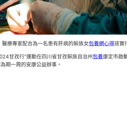
，醫療專家配合為一名患有肝病的躲族女
包養網心得
孩實
2024甘孜行”運動在四川省甘孜躲族自治州
包養
康定市啟
開為期一周的安康公益辦事。