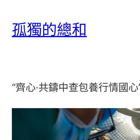
跳
至
孤獨的總和
主
要
內
容
“齊心·共鑄中查包養行情國心