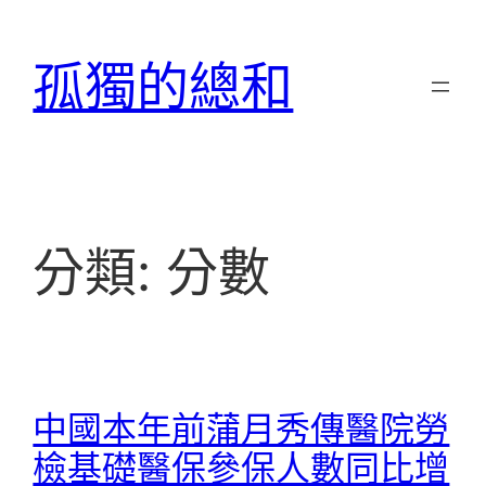
跳
至
孤獨的總和
主
要
內
容
分類:
分數
中國本年前蒲月秀傳醫院勞
檢基礎醫保參保人數同比增