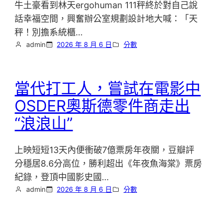
牛土豪看到林天ergohuman 111秤終於對自己說
話幸福空間，興奮辦公室規劃設計地大喊：「天
秤！別擔系統櫃…
admin
2026 年 8 月 6 日
分數
當代打工人，嘗試在電影中
OSDER奧斯德零件商走出
“浪浪山”
上映短短13天內便衝破7億票房年夜關，豆瓣評
分穩居8.6分高位，勝利超出《年夜魚海棠》票房
紀錄，登頂中國影史國…
admin
2026 年 8 月 6 日
分數