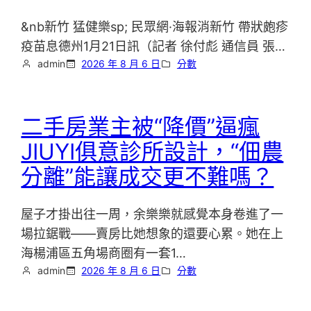
&nb新竹 猛健樂sp; 民眾網·海報消新竹 帶狀皰疹
疫苗息德州1月21日訊（記者 徐付彪 通信員 張…
admin
2026 年 8 月 6 日
分數
二手房業主被“降價”逼瘋
JIUYI俱意診所設計，“佃農
分離”能讓成交更不難嗎？
屋子才掛出往一周，余樂樂就感覺本身卷進了一
場拉鋸戰——賣房比她想象的還要心累。她在上
海楊浦區五角場商圈有一套1…
admin
2026 年 8 月 6 日
分數