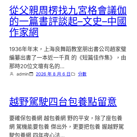
從父親周楞找九宮格會議伽
的一篇書評談起–文史–中國
作家網
1936年年末，上海良舞蹈教室朋出書公司趙家璧
編纂出書了一本近一千頁 的《短篇佳作集》，由
那時20位文壇有名的…
admin
2026 年 8 月 6 日
分數
越野駕駛四台包養點留意
要確保包養網 越包養網 野的平安，除了座包養
網 駕機能要包養 傑出外，更要把包養 握越野駕
駛包養網 四年夜心法…