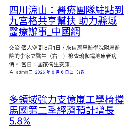
四川涼山：醫療團隊駐點到
九宮格共享幫扶 助力縣域
醫療辦事_中國網
交流 個人空間 8月1日，來自濟寧醫學院附屬醫
院的李家立醫生（右一）檢查瑜伽場地患者病
情。 當日，國家衛生安康…
admin
2026 年 8 月 6 日
分數
多領域強力支億嵐工學椅撐
馬國第二季經濟預計增長
5.8%