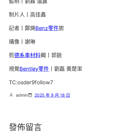
監制丨劉鑫 溫露
制片人丨高佳鑫
記者丨鄭旖
Benz零件
旎
攝像丨謝琳
剪
德系車材料
輯丨郭銳
視覺
Bentley零件
丨劉磊 黃楚潔
TC:osder9follow7
admin
2025 年 9 月 18 日
發佈留言