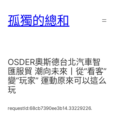
跳
至
孤獨的總和
主
要
內
容
OSDER奧斯德台北汽車智
匯服貿 潮向未來丨從“看客”
變“玩家” 運動原來可以這么
玩
requestId:68cb7390ee3b14.33229226.