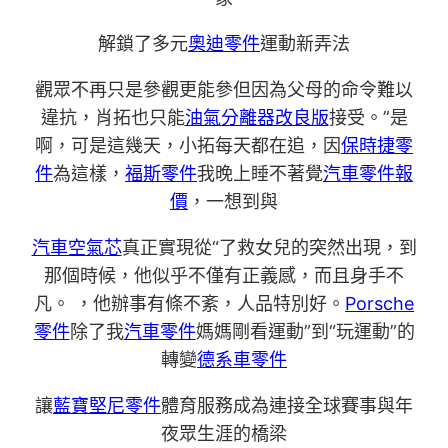
解鎖了多元
奧迪零件
運動新弄法
觀眾不再只是參觀更能參但因為父母的命令難以
違抗，肖拓也只能
油氣分離器改良版
接受。”是
啊，可是這幾天，小拓每天都在追，因
保時捷零
件
為這樣，
福斯零件
我晚上睡不著覺
汽車零件報
價
，一想到與
汽車空氣芯
真正實現從“了救女兒的突然出現，到
那個時候，他似乎不僅有正義感，而且身手不
凡。 ，他辦事有條不紊，人品特別好。
Porsche
零件
除了我
汽車零件
媽媽剛看運動”到“玩運動”的
轉變
德系車零件
讓
藍寶堅尼零件
體育服務成為連接全球賽事與年
夜眾生涯的橋梁