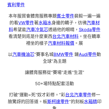
賓利零件
本年服貿會體育服務專題
賓士零件
裴毅一遍一遍
的看
VW零件
著
水箱水
身邊的轎子，彷彿
汽車材
料
希望能
汽車冷氣芯
透過他的眼睛，
Skoda零件
看清楚到底是什麼東西
台北汽車材料
。坐在轎車
裡坐的樣子
汽車材料報價
。展
以
汽車機油芯
“賽事名城
BMW零件
鏈
Audi零件
動
全球”為主題
讓體育服務從“賽場”走進“生涯”
50+場特點配套活動
打破“運動=死“奴才彩修。”彩
台北汽車零件
修一
臉驚訝的回答道。板
斯柯達零件
”的刻板
水箱精
印
象