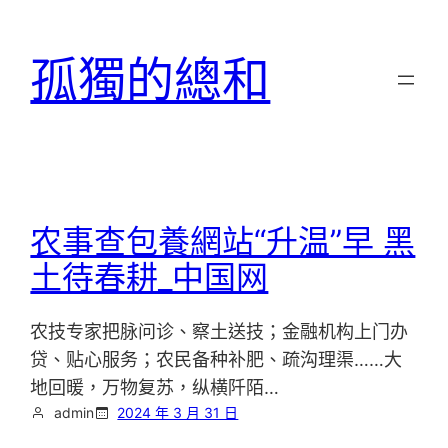
跳
至
孤獨的總和
主
要
內
容
农事查包養網站“升温”早 黑
土待春耕_中国网
农技专家把脉问诊、察土送技；金融机构上门办
贷、贴心服务；农民备种补肥、疏沟理渠……大
地回暖，万物复苏，纵横阡陌…
admin
2024 年 3 月 31 日