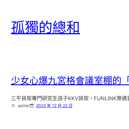
跳
至
孤獨的總和
主
要
內
容
少女心爆九宮格會議室棚的「
三牛貨架專門研究生孩子KKV貨架，FUNLINK樂
admin
2023 年 12 月 22 日