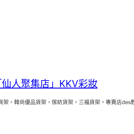
仙人聚集店」KKV彩妝
遇貨架，韓尚優品貨架，傢紡貨架，三福貨架。專賣店des