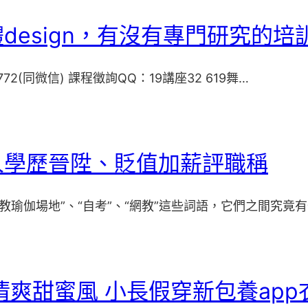
design，有沒有專門研究的
72(同微信) 課程徵詢QQ：19講座32 619舞…
人學歷晉陞、貶值加薪評職稱
教瑜伽場地”、“自考”、“網教”這些詞語，它們之間究竟
清爽甜蜜風 小長假穿新包養app