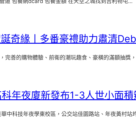
管道 包養網dcard 包養金額 在天空之城找到吉利物屯…
聖誕奇緣丨多番豪禮助力肅清Debu
·世貿，完善的購物體驗、前衛的潮玩趣食、豪橫的滿額抽獎
科年夜廈新發布1-3人世小面
是華中科技年夜學東校區，公交站佳園路站、年夜黃村站