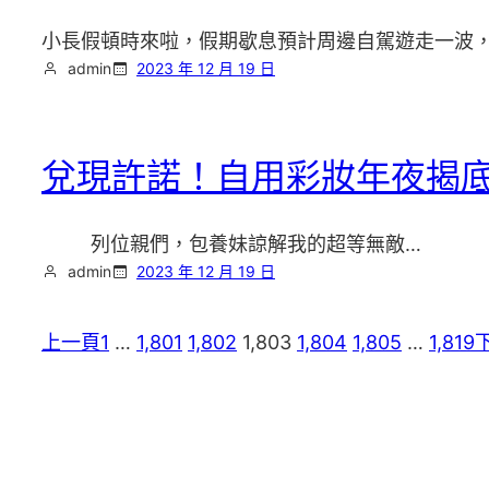
小長假頓時來啦，假期歇息預計周邊自駕遊走一波，年
admin
2023 年 12 月 19 日
兌現許諾！自用彩妝年夜揭
列位親們，包養妹諒解我的超等無敵…
admin
2023 年 12 月 19 日
上一頁
1
…
1,801
1,802
1,803
1,804
1,805
…
1,819