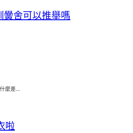
培訓黌舍可以推舉嗎
有什麼差…
衣啦