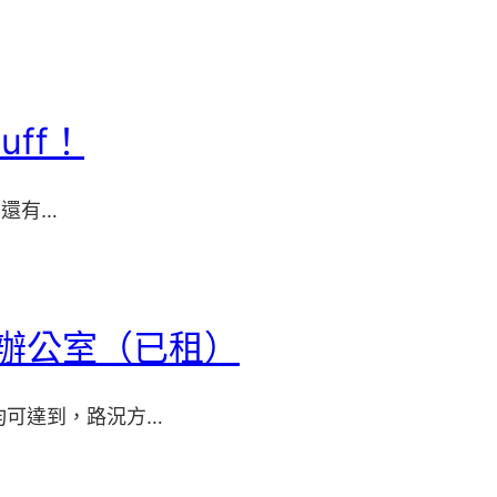
ff！
，還有…
積辦公室（已租）
均可達到，路況方…